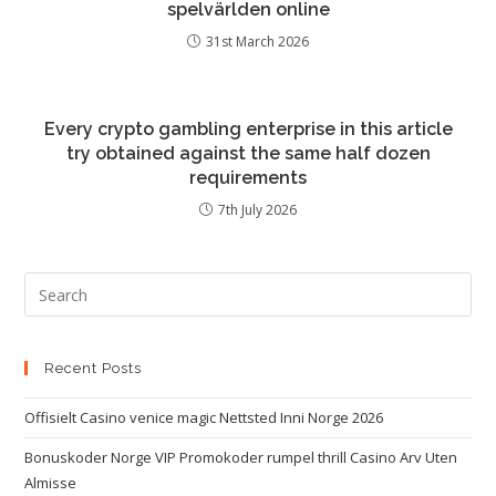
spelvärlden online
31st March 2026
Every crypto gambling enterprise in this article
try obtained against the same half dozen
requirements
7th July 2026
Recent Posts
Offisielt Casino venice magic Nettsted Inni Norge 2026
Bonuskoder Norge VIP Promokoder rumpel thrill Casino Arv Uten
Almisse