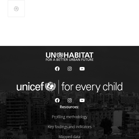
Resources:
Profiling methodology
Key findings and indicators
Mapped data