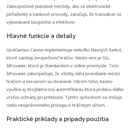
Zabezpečené platobné metódy, ako sú elektronické
peňaženky a bankové prevody, zaručujú, že transakcie sú
vykonávané bezpečne a efektívne.
Hlavné funkcie a detaily
Go4Games Casino implementuje niekoľko hlavných funkcií,
ktoré zaisťujú bezpečnosť hráčov. Medzi nimi je SSL
šifrovanie, ktoré je štandardom v online priemysle. Toto
šifrovanie zabezpečuje, že všetky dáta prenášané medzi
hráčom a serverom sú chránené. Okrem toho, kasíno
využíva aj dvojfaktorovú autentifikáciu, ktorá pridáva ďalšiu
vrstvu ochrany pri prihlásení. Týmto spôsobom sa znižuje
riziko neoprávneného prístupu k hráčskym účtom.
Praktické príklady a prípady použitia