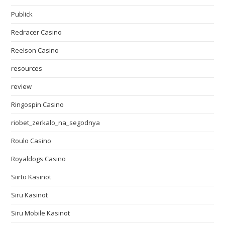
Publick
Redracer Casino
Reelson Casino
resources
review
Ringospin Casino
riobet_zerkalo_na_segodnya
Roulo Casino
Royaldogs Casino
Siirto Kasinot
Siru Kasinot
Siru Mobile Kasinot