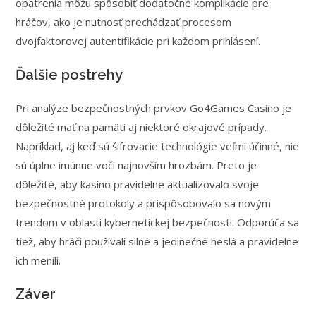
opatrenia môžu spôsobiť dodatočné komplikácie pre
hráčov, ako je nutnosť prechádzať procesom
dvojfaktorovej autentifikácie pri každom prihlásení.
Ďalšie postrehy
Pri analýze bezpečnostných prvkov Go4Games Casino je
dôležité mať na pamäti aj niektoré okrajové prípady.
Napríklad, aj keď sú šifrovacie technológie veľmi účinné, nie
sú úplne imúnne voči najnovším hrozbám. Preto je
dôležité, aby kasíno pravidelne aktualizovalo svoje
bezpečnostné protokoly a prispôsobovalo sa novým
trendom v oblasti kybernetickej bezpečnosti. Odporúča sa
tiež, aby hráči používali silné a jedinečné heslá a pravidelne
ich menili.
Záver