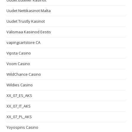
Uudet Euteller Kasinot
Uudet Nettikasinot Malta
Uudet Trustly Kasinot
Välismaa Kasiinod Eestis
vapingcartstore CA
Vipsta Casino
Voom Casino
WildChance Casino
Wildies Casino
XX_07_ES_AKS
XX_07_IT_AKS
XX_07_PL_AKS
Yoyospins Casino