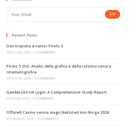
GO
Recent Posts
Den tropiske ø-tema i Pirots 5
29TH JUNE 2026
/
0 COMMENTS
Pirots 5 Slot: Analisi della grafica e della colonna sonora
cinematografica
26TH JUNE 2026
/
0 COMMENTS
GambleZen UK Login: A Comprehensive Study Report
20TH MAY 2026
/
0 COMMENTS
Offisielt Casino venice magic Nettsted Inni Norge 2026
6TH AUGUST 2026
/
0 COMMENTS