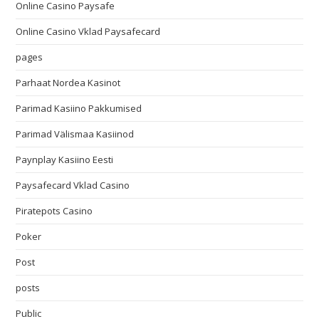
Online Casino Paysafe
Online Casino Vklad Paysafecard
pages
Parhaat Nordea Kasinot
Parimad Kasiino Pakkumised
Parimad Välismaa Kasiinod
Paynplay Kasiino Eesti
Paysafecard Vklad Casino
Piratepots Casino
Poker
Post
posts
Public