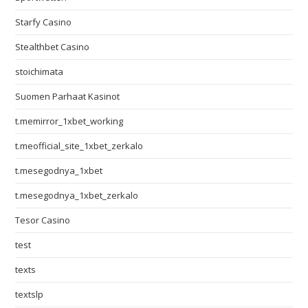
Starfy Casino
Stealthbet Casino
stoichimata
Suomen Parhaat Kasinot
t.memirror_1xbet_working
t.meofficial_site_1xbet_zerkalo
t.mesegodnya_1xbet
t.mesegodnya_1xbet_zerkalo
Tesor Casino
test
texts
textslp