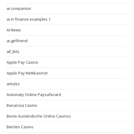
ai companion
ai in finance examples 1
AI News
ai-girlfriend
all_BAz
Apple Pay Casino
Apple Pay Nettikasinot
articles
Automaty Online Paysafecard
Bananzia Casino
Beste Ausländische Online Casinos
Betcleo Casino