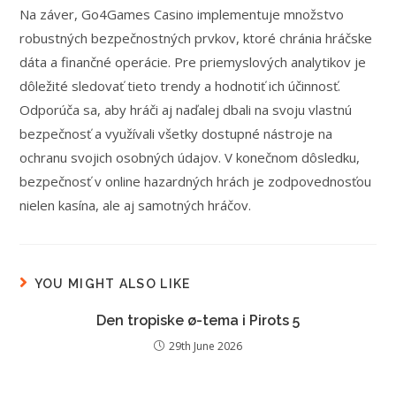
Na záver, Go4Games Casino implementuje množstvo
robustných bezpečnostných prvkov, ktoré chránia hráčske
dáta a finančné operácie. Pre priemyslových analytikov je
dôležité sledovať tieto trendy a hodnotiť ich účinnosť.
Odporúča sa, aby hráči aj naďalej dbali na svoju vlastnú
bezpečnosť a využívali všetky dostupné nástroje na
ochranu svojich osobných údajov. V konečnom dôsledku,
bezpečnosť v online hazardných hrách je zodpovednosťou
nielen kasína, ale aj samotných hráčov.
YOU MIGHT ALSO LIKE
Den tropiske ø-tema i Pirots 5
29th June 2026