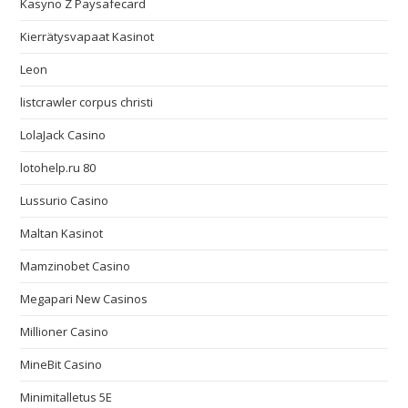
Kasyno Z Paysafecard
Kierrätysvapaat Kasinot
Leon
listcrawler corpus christi
LolaJack Casino
lotohelp.ru 80
Lussurio Casino
Maltan Kasinot
Mamzinobet Casino
Megapari New Casinos
Millioner Casino
MineBit Casino
Minimitalletus 5E