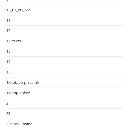
10_07_AU_AKS
11
12
123texts
16
17
18
1xbetapp-ph.com5
1xbetph.ph66
2
25
29black Casino