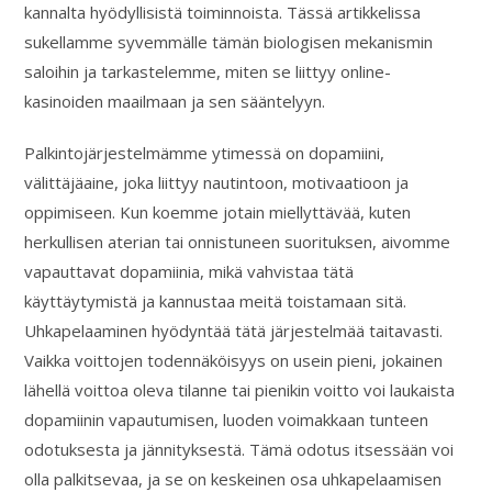
kannalta hyödyllisistä toiminnoista. Tässä artikkelissa
sukellamme syvemmälle tämän biologisen mekanismin
saloihin ja tarkastelemme, miten se liittyy online-
kasinoiden maailmaan ja sen sääntelyyn.
Palkintojärjestelmämme ytimessä on dopamiini,
välittäjäaine, joka liittyy nautintoon, motivaatioon ja
oppimiseen. Kun koemme jotain miellyttävää, kuten
herkullisen aterian tai onnistuneen suorituksen, aivomme
vapauttavat dopamiinia, mikä vahvistaa tätä
käyttäytymistä ja kannustaa meitä toistamaan sitä.
Uhkapelaaminen hyödyntää tätä järjestelmää taitavasti.
Vaikka voittojen todennäköisyys on usein pieni, jokainen
lähellä voittoa oleva tilanne tai pienikin voitto voi laukaista
dopamiinin vapautumisen, luoden voimakkaan tunteen
odotuksesta ja jännityksestä. Tämä odotus itsessään voi
olla palkitsevaa, ja se on keskeinen osa uhkapelaamisen