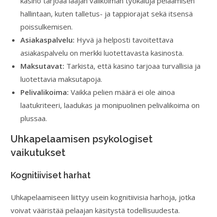
kasino tarjoaa laajan valikoiman työkaluja pelaamisen
hallintaan, kuten talletus- ja tappiorajat sekä itsensä
poissulkemisen.
Asiakaspalvelu:
Hyvä ja helposti tavoitettava
asiakaspalvelu on merkki luotettavasta kasinosta.
Maksutavat:
Tarkista, että kasino tarjoaa turvallisia ja
luotettavia maksutapoja.
Pelivalikoima:
Vaikka pelien määrä ei ole ainoa
laatukriteeri, laadukas ja monipuolinen pelivalikoima on
plussaa.
Uhkapelaamisen psykologiset
vaikutukset
Kognitiiviset harhat
Uhkapelaamiseen liittyy usein kognitiivisia harhoja, jotka
voivat vääristää pelaajan käsitystä todellisuudesta.