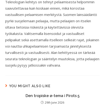
Teknologian kehitys on tehnyt pelaamisesta helpommin
saavutettavaa kuin koskaan ennen, mikä korostaa
vastuullisen pelaamisen merkitystä. Suomen lainsäädäntö
pyrkii suojelemaan pelaajia, mutta pelaajien on itsekin
oltava tietoisia riskeistä ja käytettävissä olevista
työkaluista. Valitsemalla lisensoidut ja vastuulliset
pelipaikat sekä asettamalla itselleen selkeät rajat, jokainen
voi nauttia uhkapelaamisen tarjoamasta jännityksestä
turvallisesti ja vastuullisesti. Alan kehittyessä on tärkeää
seurata teknologian ja sääntelyn muutoksia, jotta pelaajien
suojelu pysyy jatkossakin vahvana.
YOU MIGHT ALSO LIKE
Den tropiske ø-tema i Pirots 5
29th June 2026