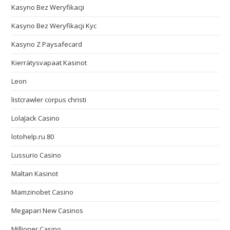
Kasyno Bez Weryfikacji
Kasyno Bez Weryfikacji Kyc
Kasyno Z Paysafecard
Kierrätysvapaat Kasinot
Leon
listcrawler corpus christi
LolaJack Casino
lotohelp.ru 80
Lussurio Casino
Maltan Kasinot
Mamzinobet Casino
Megapari New Casinos
Millioner Casino