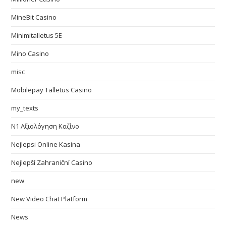
MineBit Casino
Minimitalletus 5E
Mino Casino
misc
Mobilepay Talletus Casino
my_texts
N1 Αξιολόγηση Καζίνο
Nejlepsi Online Kasina
Nejlepší Zahraniční Casino
new
New Video Chat Platform
News