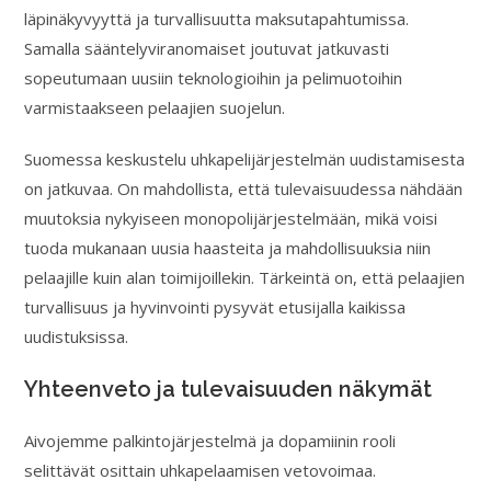
läpinäkyvyyttä ja turvallisuutta maksutapahtumissa.
Samalla sääntelyviranomaiset joutuvat jatkuvasti
sopeutumaan uusiin teknologioihin ja pelimuotoihin
varmistaakseen pelaajien suojelun.
Suomessa keskustelu uhkapelijärjestelmän uudistamisesta
on jatkuvaa. On mahdollista, että tulevaisuudessa nähdään
muutoksia nykyiseen monopolijärjestelmään, mikä voisi
tuoda mukanaan uusia haasteita ja mahdollisuuksia niin
pelaajille kuin alan toimijoillekin. Tärkeintä on, että pelaajien
turvallisuus ja hyvinvointi pysyvät etusijalla kaikissa
uudistuksissa.
Yhteenveto ja tulevaisuuden näkymät
Aivojemme palkintojärjestelmä ja dopamiinin rooli
selittävät osittain uhkapelaamisen vetovoimaa.