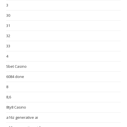
3
30
31
32
33
4
5bet Casino
6084 done
8
8,6
8ty8 Casino
a16z generative ai