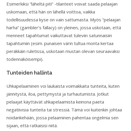
Esimerkiksi “läheltä piti” -tilanteet voivat saada pelaajan
uskomaan, että hän on lähellä voittoa, vaikka
todellisuudessa kyse on vain sattumasta. Myös “pelaajan
harha” (gambler’s fallacy) on yleinen, jossa uskotaan, että
menneet tapahtumat vaikuttavat tuleviin satunnaisiin
tapahtumiin (esim. punaisen värin tultua monta kertaa
peräkkäin ruletissa, uskotaan mustan olevan seuraavaksi
todennäköisempi).
Tunteiden hallinta
Uhkapelaaminen voi laukaista voimakkaita tunteita, kuten
jännitystä, iloa, pettymystä ja turhautumista. Jotkut
pelaajat käyttävät uhkapelaamista keinona paeta
negatiivisia tunteita tai stressiä. Tämä voi kuitenkin johtaa
noidankehään, jossa pelaaminen pahentaa ongelmia sen
sijaan, että ratkaisisi niitä.