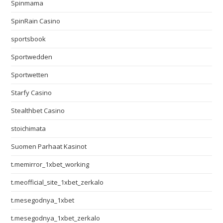
Spinmama
SpinRain Casino
sportsbook
Sportwedden
Sportwetten
Starfy Casino
Stealthbet Casino
stoichimata
Suomen Parhaat Kasinot
t.memirror_1xbet_working
t.meofficial_site_1xbet_zerkalo
t.mesegodnya_1xbet
t.mesegodnya_1xbet_zerkalo