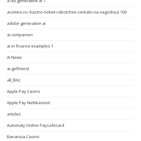
a16z generative ai 1
acomics.ru~kazino-riobet-rabotchee-zerkalo-na-segodnya 100
adobe generative ai
ai companion
ai in finance examples 1
AI News
ai-girlfriend
all_BAz
Apple Pay Casino
Apple Pay Nettikasinot
articles
Automaty Online Paysafecard
Bananzia Casino