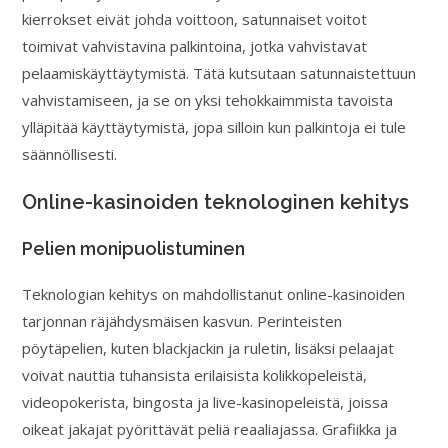
kierrokset eivät johda voittoon, satunnaiset voitot
toimivat vahvistavina palkintoina, jotka vahvistavat
pelaamiskäyttäytymistä. Tätä kutsutaan satunnaistettuun
vahvistamiseen, ja se on yksi tehokkaimmista tavoista
ylläpitää käyttäytymistä, jopa silloin kun palkintoja ei tule
säännöllisesti.
Online-kasinoiden teknologinen kehitys
Pelien monipuolistuminen
Teknologian kehitys on mahdollistanut online-kasinoiden
tarjonnan räjähdysmäisen kasvun. Perinteisten
pöytäpelien, kuten blackjackin ja ruletin, lisäksi pelaajat
voivat nauttia tuhansista erilaisista kolikkopeleistä,
videopokerista, bingosta ja live-kasinopeleistä, joissa
oikeat jakajat pyörittävät peliä reaaliajassa. Grafiikka ja