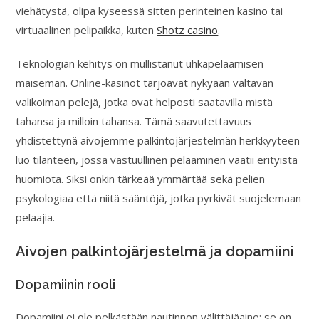
viehätystä, olipa kyseessä sitten perinteinen kasino tai
virtuaalinen pelipaikka, kuten
Shotz casino
.
Teknologian kehitys on mullistanut uhkapelaamisen
maiseman. Online-kasinot tarjoavat nykyään valtavan
valikoiman pelejä, jotka ovat helposti saatavilla mistä
tahansa ja milloin tahansa. Tämä saavutettavuus
yhdistettynä aivojemme palkintojärjestelmän herkkyyteen
luo tilanteen, jossa vastuullinen pelaaminen vaatii erityistä
huomiota. Siksi onkin tärkeää ymmärtää sekä pelien
psykologiaa että niitä sääntöjä, jotka pyrkivät suojelemaan
pelaajia.
Aivojen palkintojärjestelmä ja dopamiini
Dopamiinin rooli
Dopamiini ei ole pelkästään nautinnon välittäjäaine; se on