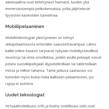
äänimaailma ovat kehittyneet huimasti, luoden yhä
immersiivisempiä pelikokemuksia, jotka jäljittelevät
fyysisten kasinoiden tunnelmaa.
Mobiilipelaaminen
Mobiiliteknologian yleistyminen on tehnyt
uhkapelaamisesta entistäkin saavutettavampaa. Lähes
kaikki online-kasinot tarjoavat nykyään mobiiliystävällisiä
sivustoja tai omia sovelluksia, joiden avulla pelaajat voivat
pelata suosikkipelejään älypuhelimillaan tai tableteillaan
missä ja milloin tahansa. Tämä jatkuva saatavuus voi
kuitenkin myös lisätä riskiä liialliseen pelaamiseen, jos
rajoja ei aseteta.
Uudet teknologiat
Virtuaalitodellisuus (VR) ja lisätty todellisuus (AR) ovat