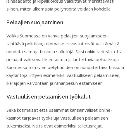
lainsäädäntö ja kilpailuoikeus vaikuttavat merkittävästi
siihen, miten ulkomaisia peliyhtiöitä voidaan kohdella.
Pelaajien suojaaminen
Vaikka Suomessa on vahva pelaajien suojaamiseen
tähtäävä politiikka, ulkomaiset sivustot eivät välttämättä
noudata samoja tiukkoja sääntöjä. Siksi onkin tärkeää, että
pelaajat valitsevat lisensoituja ja luotettavia pelipaikkoja.
Suomessa toimivien peliyhtiöiden on noudatettava tiukkoja
käytäntöjä liittyen esimerkiksi vastuulliseen pelaamiseen,
ikärajojen valvontaan ja rahanpesun estämiseen.
Vastuullisen pelaamisen työkalut
Sekä kotimaiset että useimmat kansainväliset online-
kasinot tarjoavat työkaluja vastuullisen pelaamisen
tukemiseksi. Näitä ovat esimerkiksi talletusrajat,