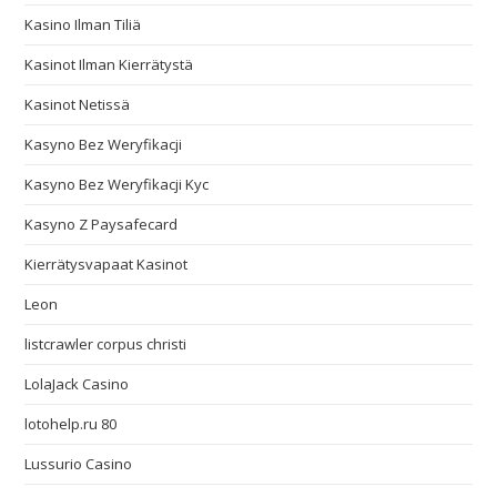
Kasino Ilman Tiliä
Kasinot Ilman Kierrätystä
Kasinot Netissä
Kasyno Bez Weryfikacji
Kasyno Bez Weryfikacji Kyc
Kasyno Z Paysafecard
Kierrätysvapaat Kasinot
Leon
listcrawler corpus christi
LolaJack Casino
lotohelp.ru 80
Lussurio Casino