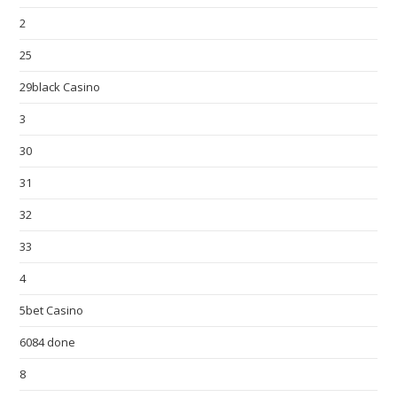
2
25
29black Casino
3
30
31
32
33
4
5bet Casino
6084 done
8