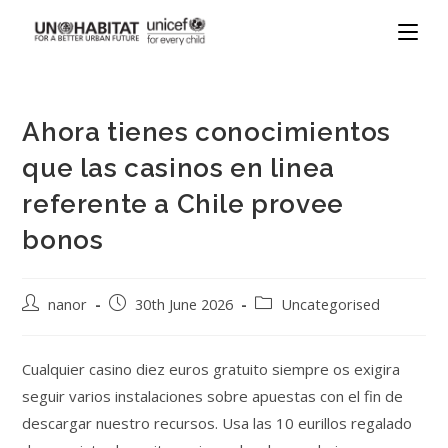
Ahora tienes conocimientos
que las casinos en linea
referente a Chile provee
bonos
nanor
30th June 2026
Uncategorised
Cualquier casino diez euros gratuito siempre os exigira
seguir varios instalaciones sobre apuestas con el fin de
descargar nuestro recursos. Usa las 10 eurillos regalado