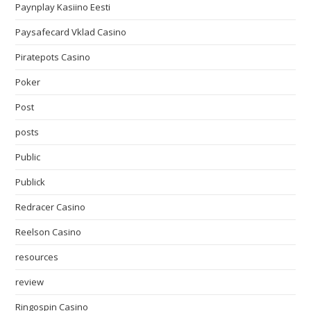
Paynplay Kasiino Eesti
Paysafecard Vklad Casino
Piratepots Casino
Poker
Post
posts
Public
Publick
Redracer Casino
Reelson Casino
resources
review
Ringospin Casino