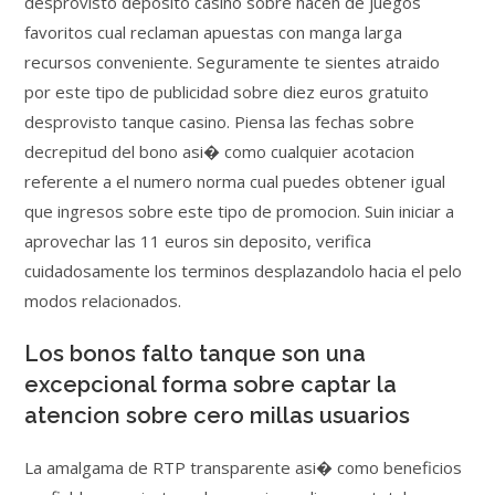
desprovisto deposito casino sobre hacen de juegos
favoritos cual reclaman apuestas con manga larga
recursos conveniente. Seguramente te sientes atraido
por este tipo de publicidad sobre diez euros gratuito
desprovisto tanque casino. Piensa las fechas sobre
decrepitud del bono asi� como cualquier acotacion
referente a el numero norma cual puedes obtener igual
que ingresos sobre este tipo de promocion. Suin iniciar a
aprovechar las 11 euros sin deposito, verifica
cuidadosamente los terminos desplazandolo hacia el pelo
modos relacionados.
Los bonos falto tanque son una
excepcional forma sobre captar la
atencion sobre cero millas usuarios
La amalgama de RTP transparente asi� como beneficios