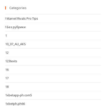
Categories
! Marvel Rivals Pro Tips
! Без рубрики
1
10_07_AU_AKS
12
123texts
16
17
18
1xbetapp-ph.com5
1xbetph.ph66