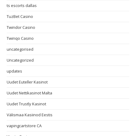
ts escorts dallas
TuzBet Casino
Twindor Casino
Twinqo Casino
uncategorised
Uncategorized
updates
Uudet Euteller Kasinot
Uudet Nettikasinot Malta
Uudet Trustly Kasinot
Välismaa Kasiinod Eestis
vapingcartstore CA