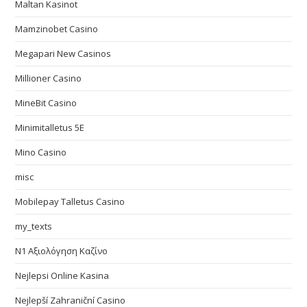
Maltan Kasinot
Mamzinobet Casino
Megapari New Casinos
Millioner Casino
MineBit Casino
Minimitalletus 5E
Mino Casino
misc
Mobilepay Talletus Casino
my_texts
N1 Αξιολόγηση Καζίνο
Nejlepsi Online Kasina
Nejlepší Zahraniční Casino