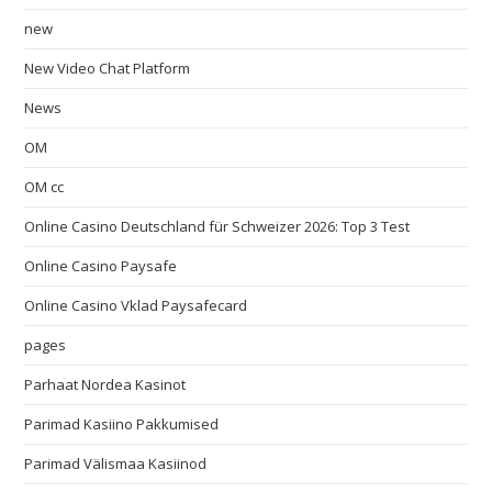
new
New Video Chat Platform
News
OM
OM cc
Online Casino Deutschland für Schweizer 2026: Top 3 Test
Online Casino Paysafe
Online Casino Vklad Paysafecard
pages
Parhaat Nordea Kasinot
Parimad Kasiino Pakkumised
Parimad Välismaa Kasiinod