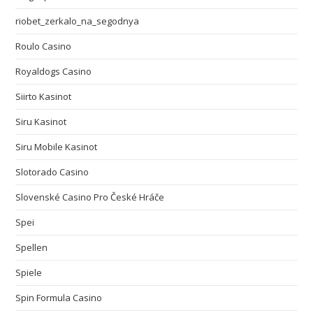
riobet_zerkalo_na_segodnya
Roulo Casino
Royaldogs Casino
Siirto Kasinot
Siru Kasinot
Siru Mobile Kasinot
Slotorado Casino
Slovenské Casino Pro České Hráče
Spei
Spellen
Spiele
Spin Formula Casino