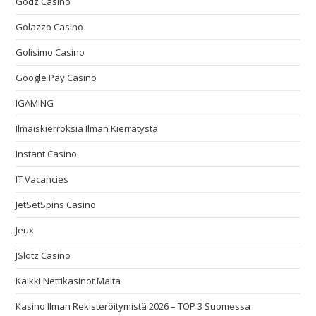
Godz Casino
Golazzo Casino
Golisimo Casino
Google Pay Casino
IGAMING
Ilmaiskierroksia Ilman Kierrätystä
Instant Casino
IT Vacancies
JetSetSpins Casino
Jeux
JSlotz Casino
Kaikki Nettikasinot Malta
Kasino Ilman Rekisteröitymistä 2026 – TOP 3 Suomessa