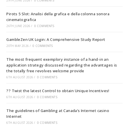
29TH JUNE 2026
/
0 COMMENTS
Pirots 5 Slot: Analisi della grafica e della colonna sonora
cinematografica
26TH JUNE 2026
/
0 COMMENTS
GambleZen UK Login: A Comprehensive Study Report
20TH MAY 2026
/
0 COMMENTS
The most frequent exemplory instance of a hand-in an
application strategy discussed regarding the advantages is
the totally free revolves welcome provide
6TH AUGUST 2026
/
0 COMMENTS
?? Twist the latest Control to obtain Unique Incentives!
6TH AUGUST 2026
/
0 COMMENTS
The guidelines of Gambling at Canada’s Internet casino
Internet
6TH AUGUST 2026
/
0 COMMENTS