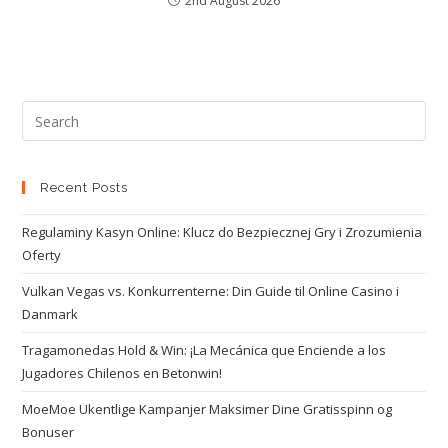
2nd August 2026
Recent Posts
Regulaminy Kasyn Online: Klucz do Bezpiecznej Gry i Zrozumienia
Oferty
Vulkan Vegas vs. Konkurrenterne: Din Guide til Online Casino i
Danmark
Tragamonedas Hold & Win: ¡La Mecánica que Enciende a los
Jugadores Chilenos en Betonwin!
MoeMoe Ukentlige Kampanjer Maksimer Dine Gratisspinn og
Bonuser