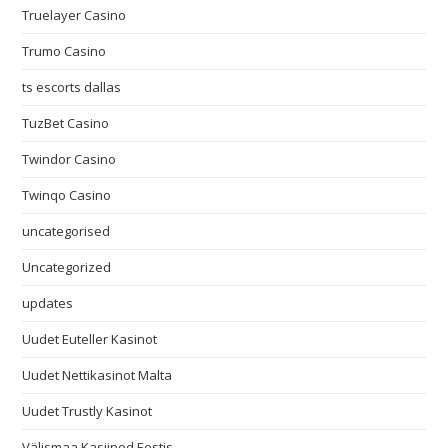
Truelayer Casino
Trumo Casino
ts escorts dallas
TuzBet Casino
Twindor Casino
Twinqo Casino
uncategorised
Uncategorized
updates
Uudet Euteller Kasinot
Uudet Nettikasinot Malta
Uudet Trustly Kasinot
Välismaa Kasiinod Eestis