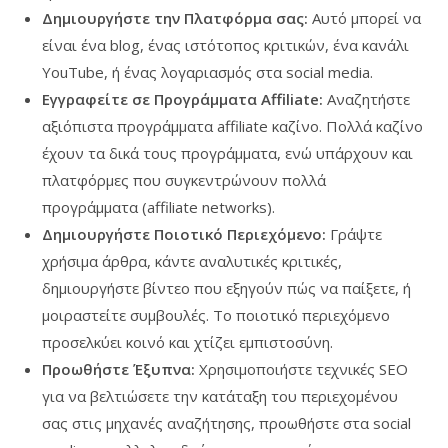
Δημιουργήστε την Πλατφόρμα σας:
Αυτό μπορεί να
είναι ένα blog, ένας ιστότοπος κριτικών, ένα κανάλι
YouTube, ή ένας λογαριασμός στα social media.
Εγγραφείτε σε Προγράμματα Affiliate:
Αναζητήστε
αξιόπιστα προγράμματα affiliate καζίνο. Πολλά καζίνο
έχουν τα δικά τους προγράμματα, ενώ υπάρχουν και
πλατφόρμες που συγκεντρώνουν πολλά
προγράμματα (affiliate networks).
Δημιουργήστε Ποιοτικό Περιεχόμενο:
Γράψτε
χρήσιμα άρθρα, κάντε αναλυτικές κριτικές,
δημιουργήστε βίντεο που εξηγούν πώς να παίξετε, ή
μοιραστείτε συμβουλές. Το ποιοτικό περιεχόμενο
προσελκύει κοινό και χτίζει εμπιστοσύνη.
Προωθήστε Έξυπνα:
Χρησιμοποιήστε τεχνικές SEO
για να βελτιώσετε την κατάταξη του περιεχομένου
σας στις μηχανές αναζήτησης, προωθήστε στα social