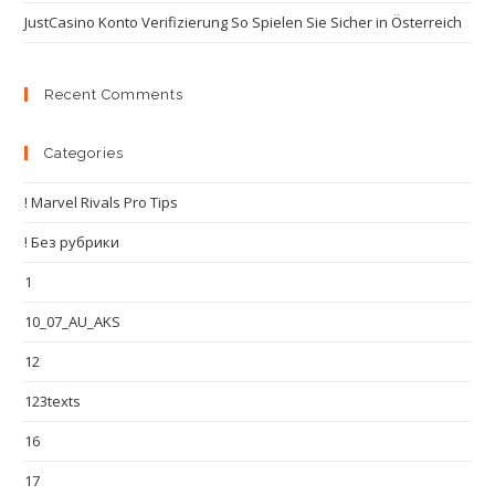
JustCasino Konto Verifizierung So Spielen Sie Sicher in Österreich
Recent Comments
Categories
! Marvel Rivals Pro Tips
! Без рубрики
1
10_07_AU_AKS
12
123texts
16
17