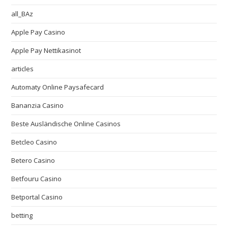
all_BAz
Apple Pay Casino
Apple Pay Nettikasinot
articles
Automaty Online Paysafecard
Bananzia Casino
Beste Ausländische Online Casinos
Betcleo Casino
Betero Casino
Betfouru Casino
Betportal Casino
betting