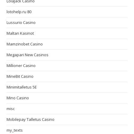
LolaJack Casino
lotohelp.ru 80
Lussurio Casino
Maltan Kasinot
Mamzinobet Casino
Megapari New Casinos
Millioner Casino
MineBit Casino
Minimitalletus 5E
Mino Casino
misc
Mobilepay Talletus Casino
my_texts