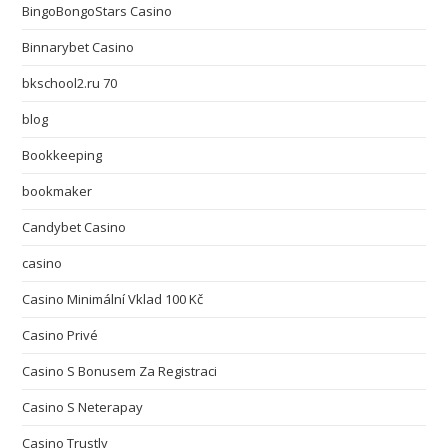
BingoBongoStars Casino
Binnarybet Casino
bkschool2.ru 70
blog
Bookkeeping
bookmaker
Candybet Casino
casino
Casino Minimální Vklad 100 Kč
Casino Privé
Casino S Bonusem Za Registraci
Casino S Neterapay
Casino Trustly