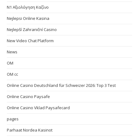
N1 Αξιολόγηση Καζίνο
Nejlepsi Online Kasina
Nejlepší Zahraniční Casino
New Video Chat Platform
News
OM
OM cc
Online Casino Deutschland für Schweizer 2026: Top 3 Test
Online Casino Paysafe
Online Casino Vklad Paysafecard
pages
Parhaat Nordea Kasinot