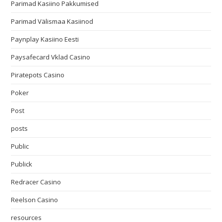
Parimad Kasiino Pakkumised
Parimad Välismaa Kasiinod
Paynplay Kasiino Eesti
Paysafecard Vklad Casino
Piratepots Casino
Poker
Post
posts
Public
Publick
Redracer Casino
Reelson Casino
resources