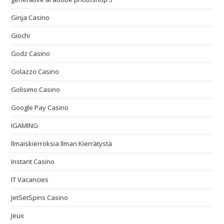
Ginja Casino
Giochi
Godz Casino
Golazzo Casino
Golisimo Casino
Google Pay Casino
IGAMING
Ilmaiskierroksia Ilman Kierrätystä
Instant Casino
IT Vacancies
JetSetSpins Casino
Jeux