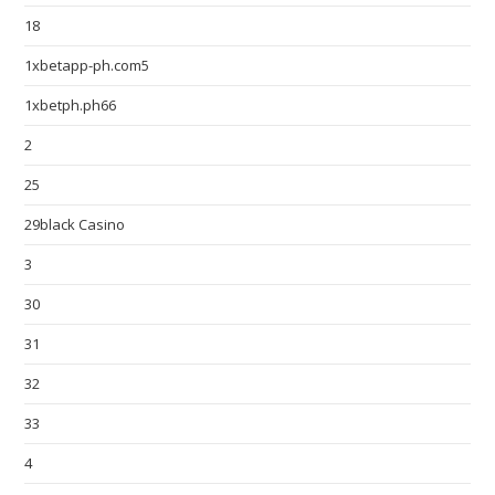
18
1xbetapp-ph.com5
1xbetph.ph66
2
25
29black Casino
3
30
31
32
33
4