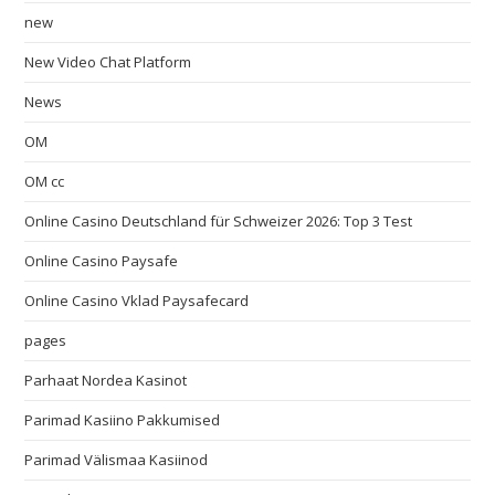
new
New Video Chat Platform
News
OM
OM cc
Online Casino Deutschland für Schweizer 2026: Top 3 Test
Online Casino Paysafe
Online Casino Vklad Paysafecard
pages
Parhaat Nordea Kasinot
Parimad Kasiino Pakkumised
Parimad Välismaa Kasiinod