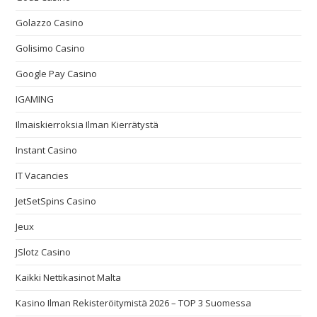
Golazzo Casino
Golisimo Casino
Google Pay Casino
IGAMING
Ilmaiskierroksia Ilman Kierrätystä
Instant Casino
IT Vacancies
JetSetSpins Casino
Jeux
JSlotz Casino
Kaikki Nettikasinot Malta
Kasino Ilman Rekisteröitymistä 2026 – TOP 3 Suomessa