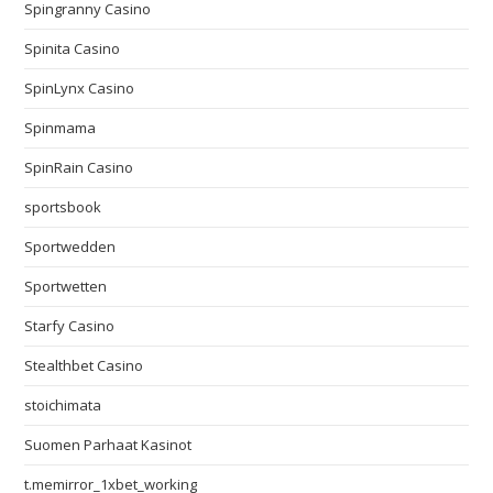
Spingranny Casino
Spinita Casino
SpinLynx Casino
Spinmama
SpinRain Casino
sportsbook
Sportwedden
Sportwetten
Starfy Casino
Stealthbet Casino
stoichimata
Suomen Parhaat Kasinot
t.memirror_1xbet_working