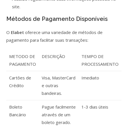
site.
Métodos de Pagamento Disponíveis
O
Elabet
oferece uma variedade de métodos de
pagamento para facilitar suas transações:
METODO DE
DESCRIÇÃO
TEMPO DE
PAGAMENTO
PROCESSAMENTO
Cartões de
Visa, MasterCard
Imediato
Crédito
e outras
bandeiras.
Boleto
Pague facilmente
1-3 dias úteis
Bancário
através de um
boleto gerado.