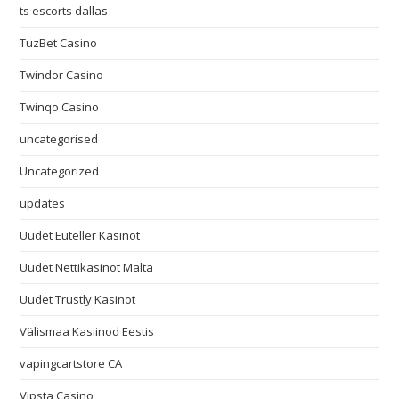
ts escorts dallas
TuzBet Casino
Twindor Casino
Twinqo Casino
uncategorised
Uncategorized
updates
Uudet Euteller Kasinot
Uudet Nettikasinot Malta
Uudet Trustly Kasinot
Välismaa Kasiinod Eestis
vapingcartstore CA
Vipsta Casino