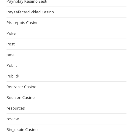
Paynplay Kasiino Eesti
Paysafecard Vklad Casino
Piratepots Casino
Poker
Post
posts
Public
Publick
Redracer Casino
Reelson Casino
resources
review
Ringospin Casino