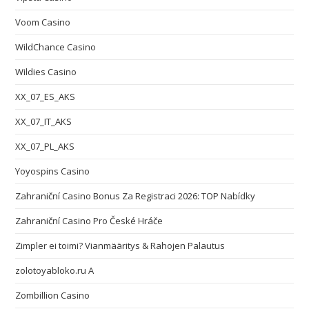
Voom Casino
WildChance Casino
Wildies Casino
XX_07_ES_AKS
XX_07_IT_AKS
XX_07_PL_AKS
Yoyospins Casino
Zahraniční Casino Bonus Za Registraci 2026: TOP Nabídky
Zahraniční Casino Pro České Hráče
Zimpler ei toimi? Vianmääritys & Rahojen Palautus
zolotoyabloko.ru A
Zombillion Casino