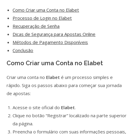
Como Criar uma Conta no Elabet
Processo de Login no Elabet
Recuperação de Senha
Dicas de Segurança para Apostas Online
Métodos de Pagamento Disponíveis
Conclusão
Como Criar uma Conta no Elabet
Criar uma conta no
Elabet
é um processo simples e
rápido. Siga os passos abaixo para começar sua jornada
de apostas:
Acesse o site oficial do
Elabet
.
Clique no botão “Registrar” localizado na parte superior
da página.
Preencha o formulário com suas informações pessoais,