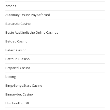
articles
Automaty Online Paysafecard
Bananzia Casino
Beste Ausländische Online Casinos
Betcleo Casino
Betero Casino
Betfouru Casino
Betportal Casino
betting
BingoBongoStars Casino
Binnarybet Casino
bkschool2.ru 70