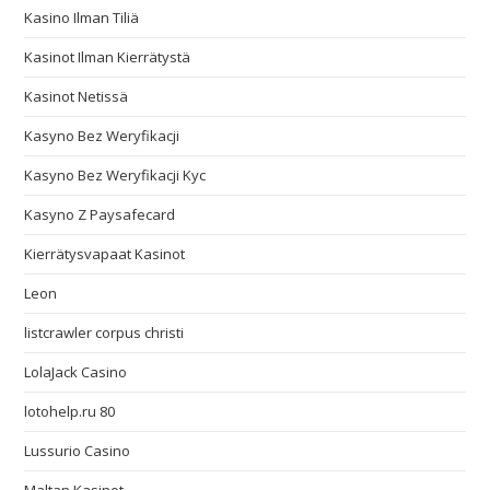
Kasino Ilman Tiliä
Kasinot Ilman Kierrätystä
Kasinot Netissä
Kasyno Bez Weryfikacji
Kasyno Bez Weryfikacji Kyc
Kasyno Z Paysafecard
Kierrätysvapaat Kasinot
Leon
listcrawler corpus christi
LolaJack Casino
lotohelp.ru 80
Lussurio Casino