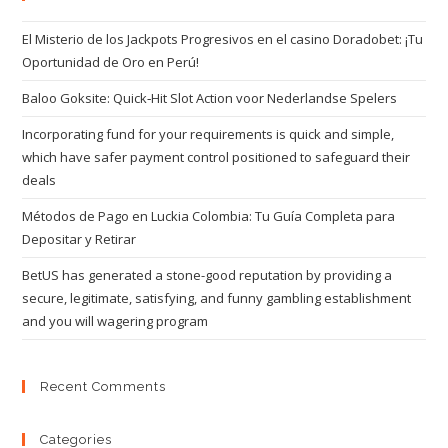
El Misterio de los Jackpots Progresivos en el casino Doradobet: ¡Tu
Oportunidad de Oro en Perú!
Baloo Goksite: Quick‑Hit Slot Action voor Nederlandse Spelers
Incorporating fund for your requirements is quick and simple,
which have safer payment control positioned to safeguard their
deals
Métodos de Pago en Luckia Colombia: Tu Guía Completa para
Depositar y Retirar
BetUS has generated a stone-good reputation by providing a
secure, legitimate, satisfying, and funny gambling establishment
and you will wagering program
Recent Comments
Categories