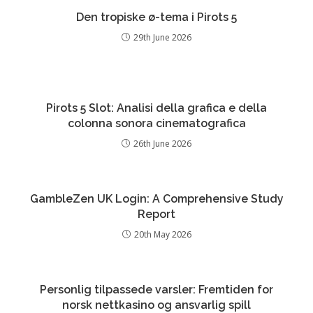
Den tropiske ø-tema i Pirots 5
29th June 2026
Pirots 5 Slot: Analisi della grafica e della
colonna sonora cinematografica
26th June 2026
GambleZen UK Login: A Comprehensive Study
Report
20th May 2026
Personlig tilpassede varsler: Fremtiden for
norsk nettkasino og ansvarlig spill