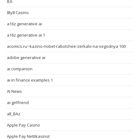
8,6
8ty8 Casino
a16z generative ai
a16z generative ai 1
acomics.ru~kazino-riobet-rabotchee-zerkalo-na-segodnya 100
adobe generative ai
ai companion
ai in finance examples 1
AI News
ai-girlfriend
all_BAz
Apple Pay Casino
Apple Pay Nettikasinot