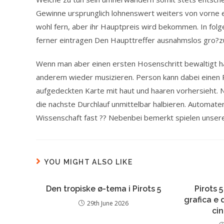
Gewinne ursprunglich lohnenswert weiters von vorne e
wohl fern, aber ihr Hauptpreis wird bekommen. In fo
ferner eintragen Den Haupttreffer ausnahmslos gro?z
Wenn man aber einen ersten Hosenschritt bewaltigt hat
anderem wieder musizieren. Person kann dabei einen 
aufgedeckten Karte mit haut und haaren vorhersieht
die nachste Durchlauf unmittelbar halbieren. Automate
Wissenschaft fast ?? Nebenbei bemerkt spielen unsere
YOU MIGHT ALSO LIKE
Den tropiske ø-tema i Pirots 5
Pirots 5
grafica e
29th June 2026
ci