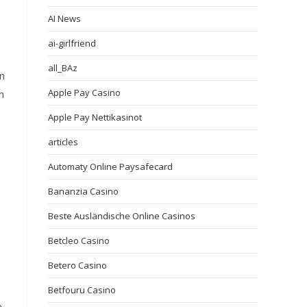
AI News
ai-girlfriend
all_BAz
n
Apple Pay Casino
m
Apple Pay Nettikasinot
articles
Automaty Online Paysafecard
Bananzia Casino
Beste Ausländische Online Casinos
Betcleo Casino
Betero Casino
Betfouru Casino
e