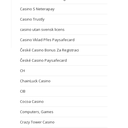
Casino S Neterapay
Casino Trustly
casino utan svensk licens
Casino Vklad Přes Paysafecard
České Casino Bonus Za Registraci
České Casino Paysafecard
CH
ChainLuck Casino
CIB
Cocoa Casino
Computers, Games
Crazy Tower Сasino