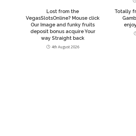
Lost from the
Totally f
VegasSlotsOnline? Mouse click
Gambl
Our Image and funky fruits
enjo
deposit bonus acquire Your
way Straight back
4th August 2026