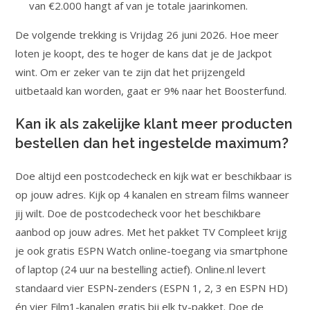
van €2.000 hangt af van je totale jaarinkomen.
De volgende trekking is Vrijdag 26 juni 2026. Hoe meer
loten je koopt, des te hoger de kans dat je de Jackpot
wint. Om er zeker van te zijn dat het prijzengeld
uitbetaald kan worden, gaat er 9% naar het Boosterfund.
Kan ik als zakelijke klant meer producten
bestellen dan het ingestelde maximum?
Doe altijd een postcodecheck en kijk wat er beschikbaar is
op jouw adres. Kijk op 4 kanalen en stream films wanneer
jij wilt. Doe de postcodecheck voor het beschikbare
aanbod op jouw adres. Met het pakket TV Compleet krijg
je ook gratis ESPN Watch online-toegang via smartphone
of laptop (24 uur na bestelling actief). Online.nl levert
standaard vier ESPN-zenders (ESPN 1, 2, 3 en ESPN HD)
én vier Film1-kanalen gratis bij elk tv-pakket. Doe de