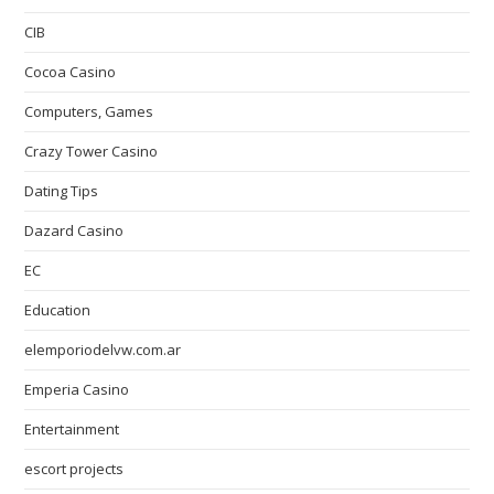
CIB
Cocoa Casino
Computers, Games
Crazy Tower Сasino
Dating Tips
Dazard Casino
EC
Education
elemporiodelvw.com.ar
Emperia Casino
Entertainment
escort projects