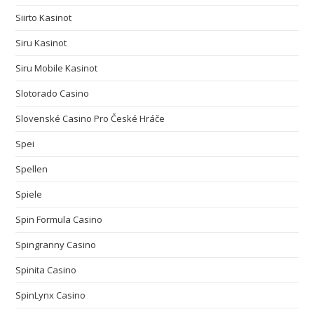
Siirto Kasinot
Siru Kasinot
Siru Mobile Kasinot
Slotorado Casino
Slovenské Casino Pro České Hráče
Spei
Spellen
Spiele
Spin Formula Casino
Spingranny Casino
Spinita Casino
SpinLynx Casino