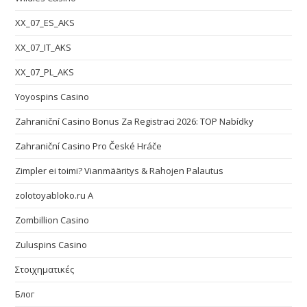
XX_07_ES_AKS
XX_07_IT_AKS
XX_07_PL_AKS
Yoyospins Casino
Zahraniční Casino Bonus Za Registraci 2026: TOP Nabídky
Zahraniční Casino Pro České Hráče
Zimpler ei toimi? Vianmääritys & Rahojen Palautus
zolotoyabloko.ru A
Zombillion Casino
Zuluspins Casino
Στοιχηματικές
Блог