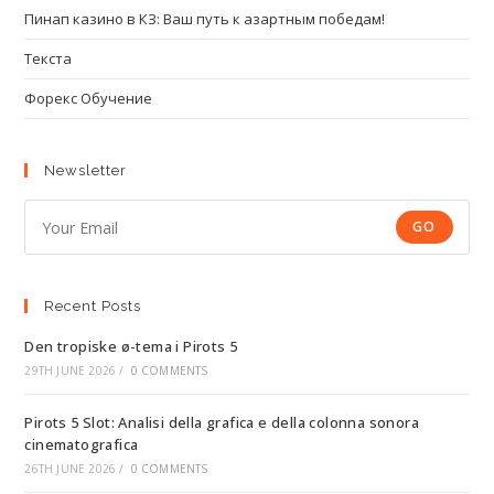
Пинап казино в КЗ: Ваш путь к азартным победам!
Текста
Форекс Обучение
Newsletter
GO
Recent Posts
Den tropiske ø-tema i Pirots 5
29TH JUNE 2026
/
0 COMMENTS
Pirots 5 Slot: Analisi della grafica e della colonna sonora
cinematografica
26TH JUNE 2026
/
0 COMMENTS