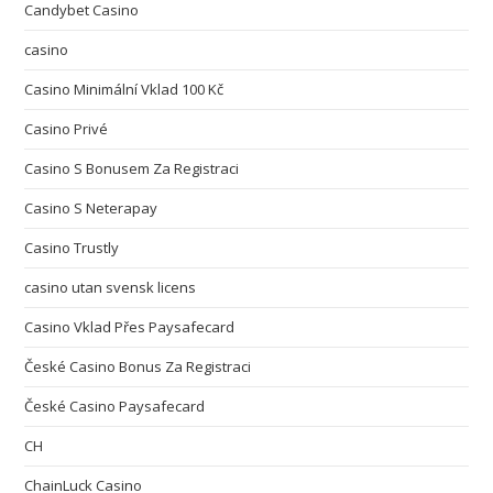
Candybet Casino
casino
Casino Minimální Vklad 100 Kč
Casino Privé
Casino S Bonusem Za Registraci
Casino S Neterapay
Casino Trustly
casino utan svensk licens
Casino Vklad Přes Paysafecard
České Casino Bonus Za Registraci
České Casino Paysafecard
CH
ChainLuck Casino