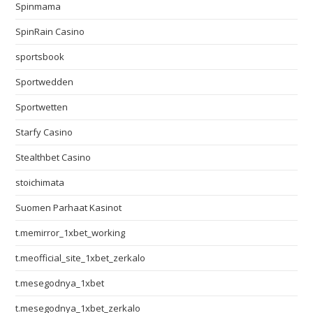
Spinmama
SpinRain Casino
sportsbook
Sportwedden
Sportwetten
Starfy Casino
Stealthbet Casino
stoichimata
Suomen Parhaat Kasinot
t.memirror_1xbet_working
t.meofficial_site_1xbet_zerkalo
t.mesegodnya_1xbet
t.mesegodnya_1xbet_zerkalo