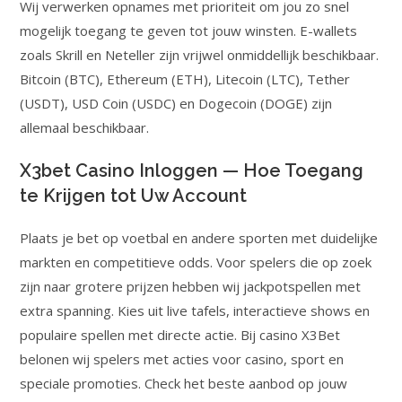
Wij verwerken opnames met prioriteit om jou zo snel
mogelijk toegang te geven tot jouw winsten. E-wallets
zoals Skrill en Neteller zijn vrijwel onmiddellijk beschikbaar.
Bitcoin (BTC), Ethereum (ETH), Litecoin (LTC), Tether
(USDT), USD Coin (USDC) en Dogecoin (DOGE) zijn
allemaal beschikbaar.
X3bet Casino Inloggen — Hoe Toegang
te Krijgen tot Uw Account
Plaats je bet op voetbal en andere sporten met duidelijke
markten en competitieve odds. Voor spelers die op zoek
zijn naar grotere prijzen hebben wij jackpotspellen met
extra spanning. Kies uit live tafels, interactieve shows en
populaire spellen met directe actie. Bij casino X3Bet
belonen wij spelers met acties voor casino, sport en
speciale promoties. Check het beste aanbod op jouw