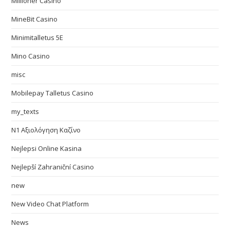
Millioner Casino
MineBit Casino
Minimitalletus 5E
Mino Casino
misc
Mobilepay Talletus Casino
my_texts
N1 Αξιολόγηση Καζίνο
Nejlepsi Online Kasina
Nejlepší Zahraniční Casino
new
New Video Chat Platform
News