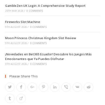
GambleZen UK Login: A Comprehensive Study Report
20TH MAY 2026
/
0 COMMENTS
Fireworks Slot Machine
9TH AUGUST 2026
/
0 COMMENTS
Moon Princess Christmas Kingdom Slot Review
9TH AUGUST 2026
/
0 COMMENTS
¡Novedades en Bet365 Ecuador! Descubre los Juegos Más
Emocionantes que Ya Puedes Disfrutar
9TH AUGUST 2026
/
0 COMMENTS
Please Share This