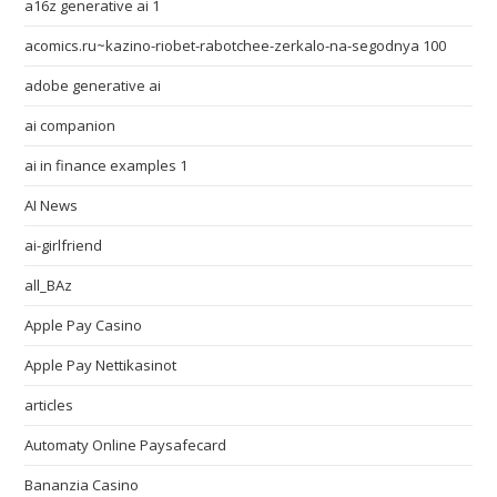
a16z generative ai 1
acomics.ru~kazino-riobet-rabotchee-zerkalo-na-segodnya 100
adobe generative ai
ai companion
ai in finance examples 1
AI News
ai-girlfriend
all_BAz
Apple Pay Casino
Apple Pay Nettikasinot
articles
Automaty Online Paysafecard
Bananzia Casino