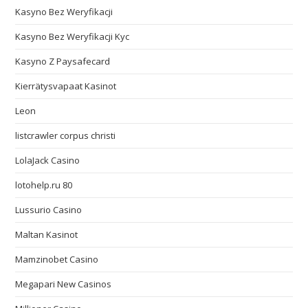
Kasyno Bez Weryfikacji
Kasyno Bez Weryfikacji Kyc
Kasyno Z Paysafecard
Kierrätysvapaat Kasinot
Leon
listcrawler corpus christi
LolaJack Casino
lotohelp.ru 80
Lussurio Casino
Maltan Kasinot
Mamzinobet Casino
Megapari New Casinos