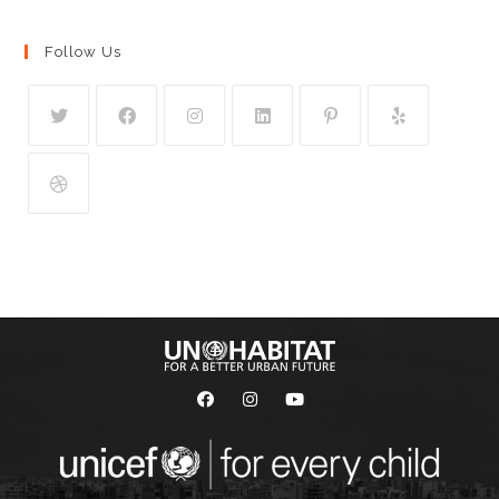
Follow Us