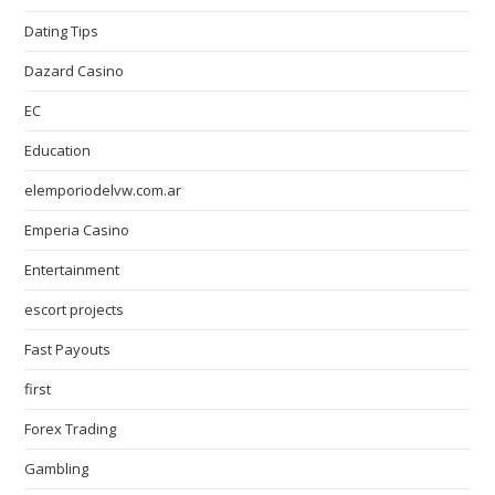
Dating Tips
Dazard Casino
EC
Education
elemporiodelvw.com.ar
Emperia Casino
Entertainment
escort projects
Fast Payouts
first
Forex Trading
Gambling