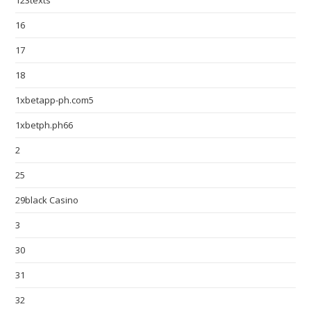
123texts
16
17
18
1xbetapp-ph.com5
1xbetph.ph66
2
25
29black Casino
3
30
31
32