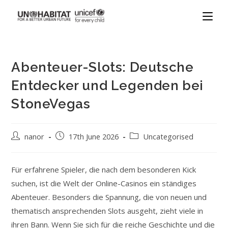
Abenteuer-Slots: Deutsche
Entdecker und Legenden bei
StoneVegas
nanor
17th June 2026
Uncategorised
Für erfahrene Spieler, die nach dem besonderen Kick
suchen, ist die Welt der Online-Casinos ein ständiges
Abenteuer. Besonders die Spannung, die von neuen und
thematisch ansprechenden Slots ausgeht, zieht viele in
ihren Bann. Wenn Sie sich für die reiche Geschichte und die