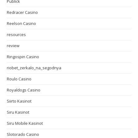
Publick
Redracer Casino
Reelson Casino
resources
review
Ringospin Casino
riobet_zerkalo_na_segodnya
Roulo Casino
Royaldogs Casino
Siirto Kasinot
Siru Kasinot
Siru Mobile Kasinot
Slotorado Casino