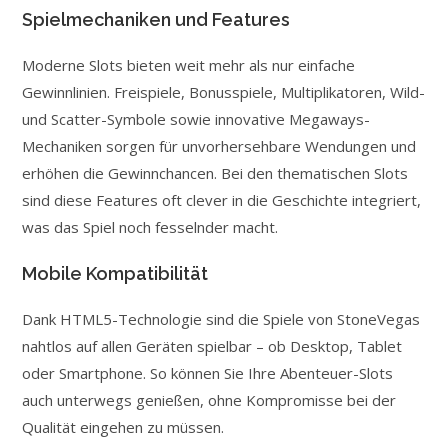
Spielmechaniken und Features
Moderne Slots bieten weit mehr als nur einfache
Gewinnlinien. Freispiele, Bonusspiele, Multiplikatoren, Wild-
und Scatter-Symbole sowie innovative Megaways-
Mechaniken sorgen für unvorhersehbare Wendungen und
erhöhen die Gewinnchancen. Bei den thematischen Slots
sind diese Features oft clever in die Geschichte integriert,
was das Spiel noch fesselnder macht.
Mobile Kompatibilität
Dank HTML5-Technologie sind die Spiele von StoneVegas
nahtlos auf allen Geräten spielbar – ob Desktop, Tablet
oder Smartphone. So können Sie Ihre Abenteuer-Slots
auch unterwegs genießen, ohne Kompromisse bei der
Qualität eingehen zu müssen.