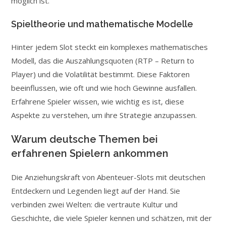
möglich ist.
Spieltheorie und mathematische Modelle
Hinter jedem Slot steckt ein komplexes mathematisches
Modell, das die Auszahlungsquoten (RTP – Return to
Player) und die Volatilität bestimmt. Diese Faktoren
beeinflussen, wie oft und wie hoch Gewinne ausfallen.
Erfahrene Spieler wissen, wie wichtig es ist, diese
Aspekte zu verstehen, um ihre Strategie anzupassen.
Warum deutsche Themen bei
erfahrenen Spielern ankommen
Die Anziehungskraft von Abenteuer-Slots mit deutschen
Entdeckern und Legenden liegt auf der Hand. Sie
verbinden zwei Welten: die vertraute Kultur und
Geschichte, die viele Spieler kennen und schätzen, mit der