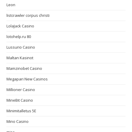
Leon
listcrawler corpus christi
LolaJack Casino
lotohelp.ru 80
Lussurio Casino
Maltan Kasinot
Mamzinobet Casino
Megapari New Casinos
Millioner Casino
MineBit Casino
Minimitalletus 5E
Mino Casino