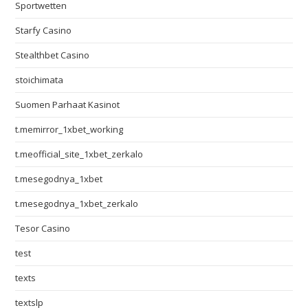
Sportwetten
Starfy Casino
Stealthbet Casino
stoichimata
Suomen Parhaat Kasinot
t.memirror_1xbet_working
t.meofficial_site_1xbet_zerkalo
t.mesegodnya_1xbet
t.mesegodnya_1xbet_zerkalo
Tesor Casino
test
texts
textslp