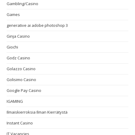
Gambling/Casino
Games
generative ai adobe photoshop 3
Ginja Casino
Giochi
Godz Casino
Golazzo Casino
Golisimo Casino
Google Pay Casino
IGAMING
Ilmaiskierroksia Ilman Kierrätystä
Instant Casino
IT Vacancies