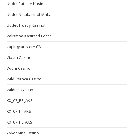
Uudet Euteller Kasinot
Uudet Nettikasinot Malta
Uudet Trustly Kasinot
Välismaa Kasiinod Eestis
vapingcartstore CA
Vipsta Casino
Voom Casino
WildChance Casino
Wildies Casino
XX_07_ES_AKS
XX_07_IT_AKS
XX_07_PL_AKS
Yoyospins Casino