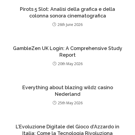
Pirots 5 Slot: Analisi della grafica e della
colonna sonora cinematografica
26th June 2026
GambleZen UK Login: A Comprehensive Study
Report
20th May 2026
Everything about blazing wildz casino
Nederland
25th May 2026
L’Evoluzione Digitale del Gioco d’Azzardo in
Italia: Come la Tecnologia Rivoluziona