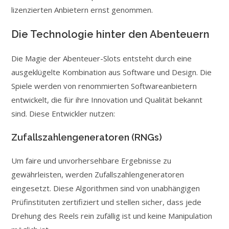
lizenzierten Anbietern ernst genommen.
Die Technologie hinter den Abenteuern
Die Magie der Abenteuer-Slots entsteht durch eine
ausgeklügelte Kombination aus Software und Design. Die
Spiele werden von renommierten Softwareanbietern
entwickelt, die für ihre Innovation und Qualität bekannt
sind. Diese Entwickler nutzen:
Zufallszahlengeneratoren (RNGs)
Um faire und unvorhersehbare Ergebnisse zu
gewährleisten, werden Zufallszahlengeneratoren
eingesetzt. Diese Algorithmen sind von unabhängigen
Prüfinstituten zertifiziert und stellen sicher, dass jede
Drehung des Reels rein zufällig ist und keine Manipulation