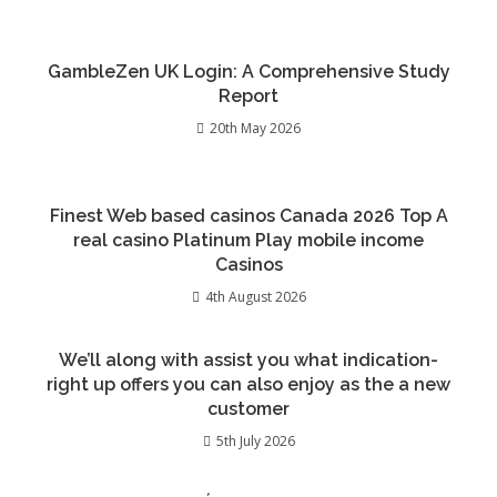
GambleZen UK Login: A Comprehensive Study
Report
20th May 2026
Finest Web based casinos Canada 2026 Top A
real casino Platinum Play mobile income
Casinos
4th August 2026
We’ll along with assist you what indication-
right up offers you can also enjoy as the a new
customer
5th July 2026