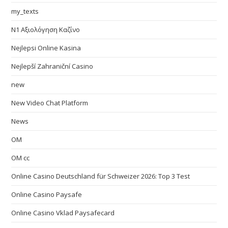
my_texts
N1 Αξιολόγηση Καζίνο
Nejlepsi Online Kasina
Nejlepší Zahraniční Casino
new
New Video Chat Platform
News
OM
OM cc
Online Casino Deutschland für Schweizer 2026: Top 3 Test
Online Casino Paysafe
Online Casino Vklad Paysafecard