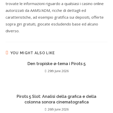
trovate le informazioni riguardo a qualsiasi i casino online
autorizzati da AAMS/ADM, ricche di dettagli ed
caratteristiche, ad esempio gratifica sui depositi, offerte
sopra giri gratuiti, giocate escludendo base ed alcuno
diverso.
YOU MIGHT ALSO LIKE
Den tropiske ø-tema i Pirots 5
29th June 2026
Pirots 5 Slot: Analisi della grafica e della
colonna sonora cinematografica
26th June 2026