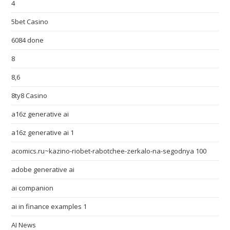
4
5bet Casino
6084 done
8
8,6
8ty8 Casino
a16z generative ai
a16z generative ai 1
acomics.ru~kazino-riobet-rabotchee-zerkalo-na-segodnya 100
adobe generative ai
ai companion
ai in finance examples 1
AI News