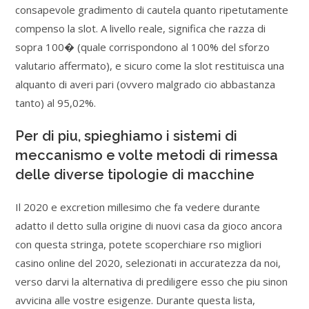
consapevole gradimento di cautela quanto ripetutamente
compenso la slot. A livello reale, significa che razza di
sopra 100� (quale corrispondono al 100% del sforzo
valutario affermato), e sicuro come la slot restituisca una
alquanto di averi pari (ovvero malgrado cio abbastanza
tanto) al 95,02%.
Per di piu, spieghiamo i sistemi di
meccanismo e volte metodi di rimessa
delle diverse tipologie di macchine
Il 2020 e excretion millesimo che fa vedere durante
adatto il detto sulla origine di nuovi casa da gioco ancora
con questa stringa, potete scoperchiare rso migliori
casino online del 2020, selezionati in accuratezza da noi,
verso darvi la alternativa di prediligere esso che piu sinon
avvicina alle vostre esigenze. Durante questa lista,