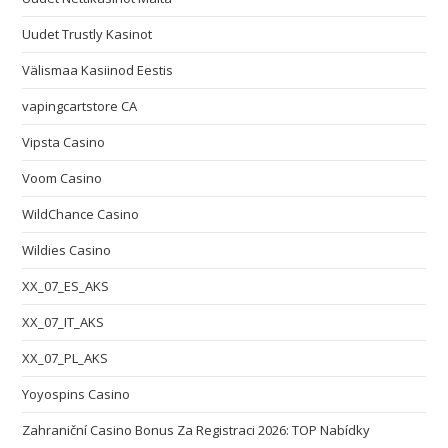
Uudet Trustly Kasinot
Välismaa Kasiinod Eestis
vapingcartstore CA
Vipsta Casino
Voom Casino
WildChance Casino
Wildies Casino
XX_07_ES_AKS
XX_07_IT_AKS
XX_07_PL_AKS
Yoyospins Casino
Zahraniční Casino Bonus Za Registraci 2026: TOP Nabídky