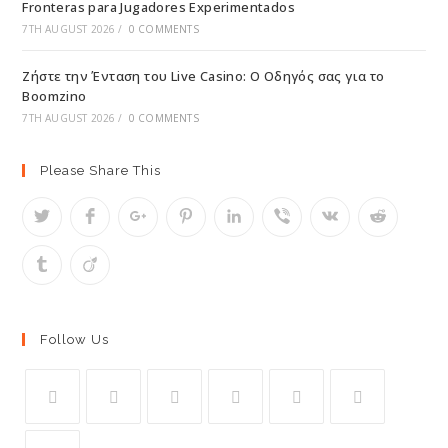
Fronteras para Jugadores Experimentados
7TH AUGUST 2026
/
0 COMMENTS
Ζήστε την Ένταση του Live Casino: Ο Οδηγός σας για το
Boomzino
7TH AUGUST 2026
/
0 COMMENTS
Please Share This
Follow Us