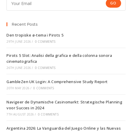
GO
Recent Posts
Den tropiske ø-tema i Pirots 5
29TH JUNE 2026
/
0 COMMENTS
Pirots 5 Slot: Analisi della grafica e della colonna sonora
cinematografica
26TH JUNE 2026
/
0 COMMENTS
GambleZen UK Login: A Comprehensive Study Report
20TH MAY 2026
/
0 COMMENTS
Navigeer de Dynamische Casinomarkt: Strategische Planning
voor Succes in 2024
7TH AUGUST 2026
/
0 COMMENTS
Argentina 2026: La Vanguardia del Juego Online y las Nuevas