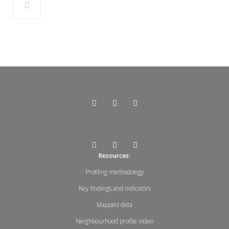
Resources:
Profiling methodology
Key findings and indicators
Mapped data
Neighbourhood profile video