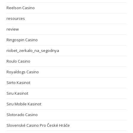
Reelson Casino
resources
review
Ringospin Casino
riobet_zerkalo_na_segodnya
Roulo Casino
Royaldogs Casino
Siirto Kasinot
Siru Kasinot
Siru Mobile Kasinot
Slotorado Casino
Slovenské Casino Pro České Hráče