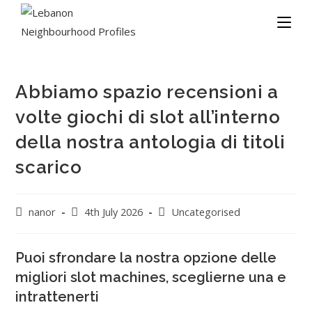
Abbiamo spazio recensioni a
volte giochi di slot all’interno
della nostra antologia di titoli
scarico
nanor
4th July 2026
Uncategorised
Puoi sfrondare la nostra opzione delle
migliori slot machines, sceglierne una e
intrattenerti