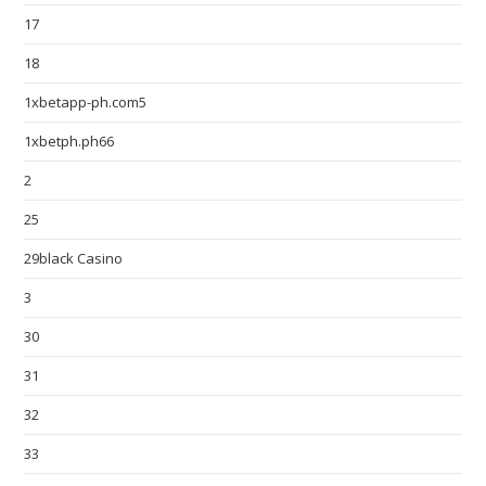
17
18
1xbetapp-ph.com5
1xbetph.ph66
2
25
29black Casino
3
30
31
32
33