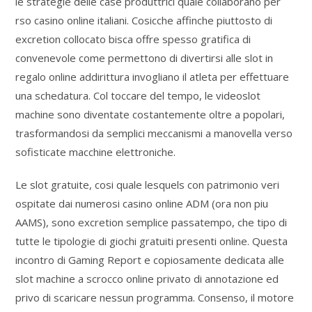
le strategie delle case produttrici quale collaborano per
rso casino online italiani. Cosicche affinche piuttosto di
excretion collocato bisca offre spesso gratifica di
convenevole come permettono di divertirsi alle slot in
regalo online addirittura invogliano il atleta per effettuare
una schedatura. Col toccare del tempo, le videoslot
machine sono diventate costantemente oltre a popolari,
trasformandosi da semplici meccanismi a manovella verso
sofisticate macchine elettroniche.
Le slot gratuite, cosi quale lesquels con patrimonio veri
ospitate dai numerosi casino online ADM (ora non piu
AAMS), sono excretion semplice passatempo, che tipo di
tutte le tipologie di giochi gratuiti presenti online. Questa
incontro di Gaming Report e copiosamente dedicata alle
slot machine a scrocco online privato di annotazione ed
privo di scaricare nessun programma. Consenso, il motore