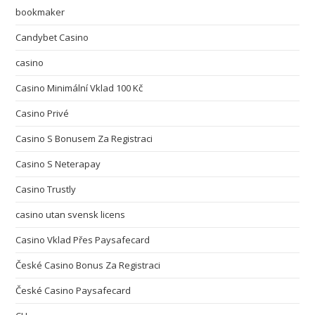
bookmaker
Candybet Casino
casino
Casino Minimální Vklad 100 Kč
Casino Privé
Casino S Bonusem Za Registraci
Casino S Neterapay
Casino Trustly
casino utan svensk licens
Casino Vklad Přes Paysafecard
České Casino Bonus Za Registraci
České Casino Paysafecard