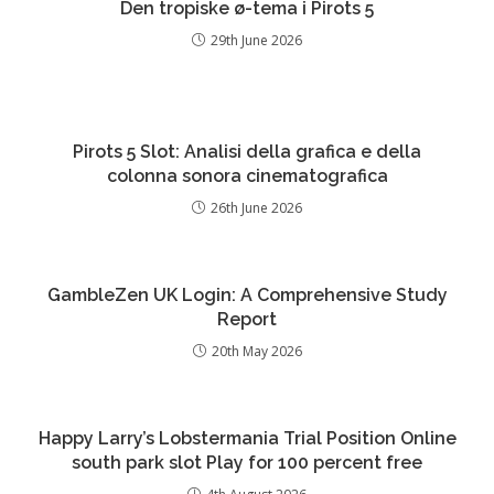
Den tropiske ø-tema i Pirots 5
29th June 2026
Pirots 5 Slot: Analisi della grafica e della
colonna sonora cinematografica
26th June 2026
GambleZen UK Login: A Comprehensive Study
Report
20th May 2026
Happy Larry’s Lobstermania Trial Position Online
south park slot Play for 100 percent free