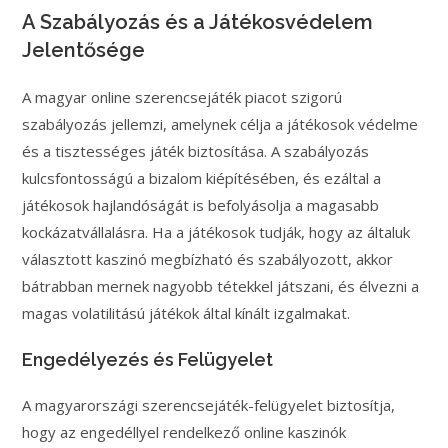
A Szabályozás és a Játékosvédelem
Jelentősége
A magyar online szerencsejáték piacot szigorú
szabályozás jellemzi, amelynek célja a játékosok védelme
és a tisztességes játék biztosítása. A szabályozás
kulcsfontosságú a bizalom kiépítésében, és ezáltal a
játékosok hajlandóságát is befolyásolja a magasabb
kockázatvállalásra. Ha a játékosok tudják, hogy az általuk
választott kaszinó megbízható és szabályozott, akkor
bátrabban mernek nagyobb tétekkel játszani, és élvezni a
magas volatilitású játékok által kínált izgalmakat.
Engedélyezés és Felügyelet
A magyarországi szerencsejáték-felügyelet biztosítja,
hogy az engedéllyel rendelkező online kaszinók