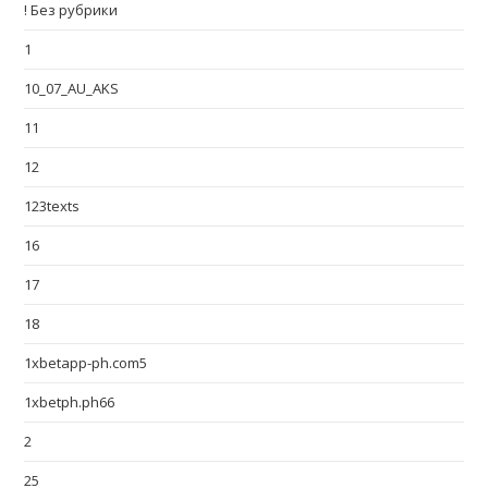
! Без рубрики
1
10_07_AU_AKS
11
12
123texts
16
17
18
1xbetapp-ph.com5
1xbetph.ph66
2
25