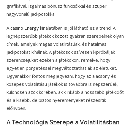
grafikával, izgalmas bónusz funkciókkal és szuper
nagyvonalú jackpotokkal.
A
casino Energy
kínálatában is jól látható ez a trend. A
legnépszerűbb játékok között gyakran szerepelnek olyan
címek, amelyek magas volatilitásúak, és hatalmas
jackpotokat kínálnak. A játékosok szívesen kipróbálják
szerencséjüket ezeken a játékokon, remélve, hogy
egyetlen pörgetéssel megváltoztathatják az életüket.
Ugyanakkor fontos megjegyezni, hogy az alacsony és
közepes volatilitású játékok is továbbra is népszerűek,
különösen azok körében, akik inkább a hosszabb játékidőt
és a kisebb, de biztos nyereményeket részesítik
előnyben.
A Technológia Szerepe a Volatilitásban