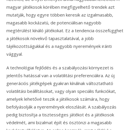
magyar játékosok körében megfigyelhető trendek azt
mutatják, hogy egyre többen keresik az izgalmasabb,
magasabb kockázatú, de potenciálisan nagyobb
megtérülést kínáló játékokat. Ez a tendencia összefügghet
a játékosok növekvő tapasztalatával, a jobb
tájékozottságukkal és a nagyobb nyeremények iránti
vággyal.
A technológiai fejlődés és a szabályozási környezet is
jelentős hatással van a volatilitási preferenciákra. Az új
generációs játékgépek gyakran kínálnak változtatható
volatilitási beállításokat, vagy olyan speciális funkciókat,
amelyek lehetővé teszik a játékosok számára, hogy
befolyásolják a nyeremények eloszlását. A szabályozás
pedig biztosítja a tisztességes játékot és a játékosok
védelmét, ami bizalmat épít és ösztönzi a magasabb