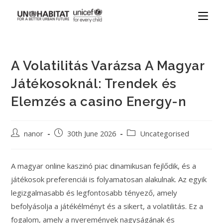
A Volatilitás Varázsa A Magyar
Játékosoknál: Trendek és
Elemzés a casino Energy-n
nanor
30th June 2026
Uncategorised
A magyar online kaszinó piac dinamikusan fejlődik, és a
játékosok preferenciái is folyamatosan alakulnak. Az egyik
legizgalmasabb és legfontosabb tényező, amely
befolyásolja a játékélményt és a sikert, a volatilitás. Ez a
fogalom, amely a nyeremények nagyságának és