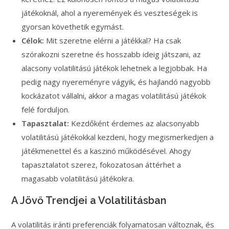
játékoknál, ahol a nyeremények és veszteségek is
gyorsan követhetik egymást.
Célok:
Mit szeretne elérni a játékkal? Ha csak
szórakozni szeretne és hosszabb ideig játszani, az
alacsony volatilitású játékok lehetnek a legjobbak. Ha
pedig nagy nyereményre vágyik, és hajlandó nagyobb
kockázatot vállalni, akkor a magas volatilitású játékok
felé forduljon.
Tapasztalat:
Kezdőként érdemes az alacsonyabb
volatilitású játékokkal kezdeni, hogy megismerkedjen a
játékmenettel és a kaszinó működésével. Ahogy
tapasztalatot szerez, fokozatosan áttérhet a
magasabb volatilitású játékokra.
A Jövő Trendjei a Volatilitásban
A volatilitás iránti preferenciák folyamatosan változnak, és