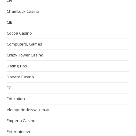
CH
ChainLuck Casino
CIB
Cocoa Casino
Computers, Games
Crazy Tower Сasino
Dating Tips
Dazard Casino
EC
Education
elemporiodelvw.com.ar
Emperia Casino
Entertainment