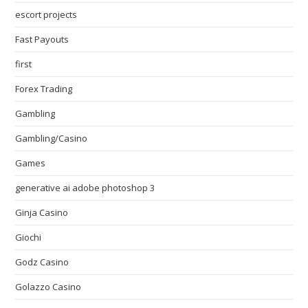
escort projects
Fast Payouts
first
Forex Trading
Gambling
Gambling/Casino
Games
generative ai adobe photoshop 3
Ginja Casino
Giochi
Godz Casino
Golazzo Casino