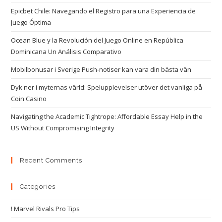
Epicbet Chile: Navegando el Registro para una Experiencia de
Juego Óptima
Ocean Blue y la Revolución del Juego Online en República
Dominicana Un Análisis Comparativo
Mobilbonusar i Sverige Push-notiser kan vara din bästa vän
Dyk ner i myternas värld: Spelupplevelser utöver det vanliga på
Coin Casino
Navigating the Academic Tightrope: Affordable Essay Help in the
US Without Compromising Integrity
Recent Comments
Categories
! Marvel Rivals Pro Tips