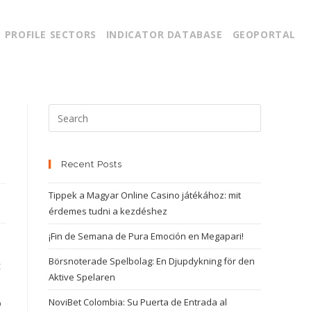
PROFILE SECTORS
INDICATOR DATABASE
GEOPORTAL
Recent Posts
Tippek a Magyar Online Casino játékához: mit
érdemes tudni a kezdéshez
¡Fin de Semana de Pura Emoción en Megapari!
Börsnoterade Spelbolag: En Djupdykning för den
t
Aktive Spelaren
b
NoviBet Colombia: Su Puerta de Entrada al