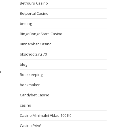
Betfouru Casino
Betportal Casino
betting
BingoBongoStars Casino
Binnarybet Casino
bkschool2.ru 70
blog
a
Bookkeeping
bookmaker
Candybet Casino
casino
Casino Minimální Vklad 100 Kč
Casino Privé