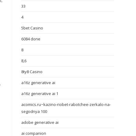
t.
33
4
5bet Casino
6084 done
8
8,6
8ty8 Casino
a16z generative ai
A
a16z generative ai 1
acomics.ru~kazino-riobet-rabotchee-zerkalo-na-
segodnya 100
adobe generative ai
ai companion