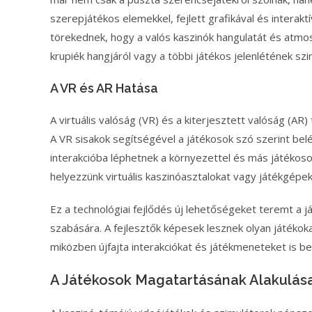
szerepjátékos elemekkel, fejlett grafikával és interaktí
törekednek, hogy a valós kaszinók hangulatát és atmo
krupiék hangjáról vagy a többi játékos jelenlétének szi
A VR és AR Hatása
A virtuális valóság (VR) és a kiterjesztett valóság (AR
A VR sisakok segítségével a játékosok szó szerint bel
interakcióba léphetnek a környezettel és más játékoso
helyezzünk virtuális kaszinóasztalokat vagy játékgépeke
Ez a technológiai fejlődés új lehetőségeket teremt a
szabására. A fejlesztők képesek lesznek olyan játékok
miközben újfajta interakciókat és játékmeneteket is b
A Játékosok Magatartásának Alakulás