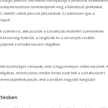
rűsége jelentős mértékben befolyásolja a játékosok viselkedésé
y kockázatmentesen ismerkedjenek meg a különböző játékokkal,
t, mielőtt valódi pénzzel játszanának. Ez különösen igaz a
ckjack.
k számára is, akik pusztán a szórakozás kedvéért szeretnének
. A közösségi funkciók, a ranglisták és a versenyek további
ljenek a virtuális kaszinó világában.
sebb közönséget vonzanak, mint a hagyományos online kaszinók. 
 világában, természetes módon fordul ezek felé a szórakozásért.
erencsejátékok piacán, ahol a jövőben nagyobb hangsúlyt
.
sztésben