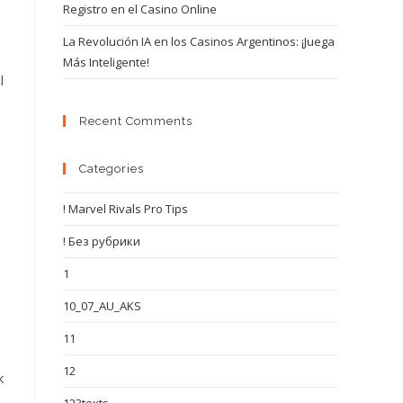
Registro en el Casino Online
La Revolución IA en los Casinos Argentinos: ¡Juega
Más Inteligente!
l
-
Recent Comments
Categories
! Marvel Rivals Pro Tips
! Без рубрики
1
10_07_AU_AKS
11
12
k