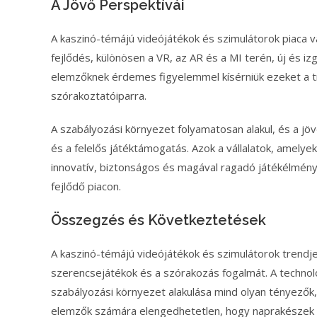
A Jövő Perspektívái
A kaszinó-témájú videójátékok és szimulátorok piaca 
fejlődés, különösen a VR, az AR és a MI terén, új és 
elemzőknek érdemes figyelemmel kísérniük ezeket a tre
szórakoztatóiparra.
A szabályozási környezet folyamatosan alakul, és a j
és a felelős játéktámogatás. Azok a vállalatok, amely
innovatív, biztonságos és magával ragadó játékélményt
fejlődő piacon.
Összegzés és Következtetések
A kaszinó-témájú videójátékok és szimulátorok trendjei
szerencsejátékok és a szórakozás fogalmát. A technoló
szabályozási környezet alakulása mind olyan tényezők, 
elemzők számára elengedhetetlen, hogy naprakészek 