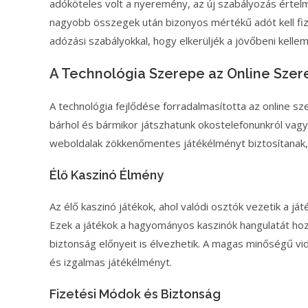
adóköteles volt a nyeremény, az új szabályozás ért
nagyobb összegek után bizonyos mértékű adót kell fize
adózási szabályokkal, hogy elkerüljék a jövőbeni kelle
A Technológia Szerepe az Online Sze
A technológia fejlődése forradalmasította az online s
bárhol és bármikor játszhatunk okostelefonunkról vagy 
weboldalak zökkenőmentes játékélményt biztosítanak, 
Élő Kaszinó Élmény
Az élő kaszinó játékok, ahol valódi osztók vezetik a j
Ezek a játékok a hagyományos kaszinók hangulatát hoz
biztonság előnyeit is élvezhetik. A magas minőségű vi
és izgalmas játékélményt.
Fizetési Módok és Biztonság