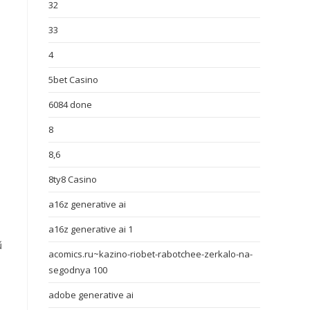
32
33
4
5bet Casino
6084 done
8
8,6
8ty8 Casino
a16z generative ai
a16z generative ai 1
ű
acomics.ru~kazino-riobet-rabotchee-zerkalo-na-
segodnya 100
adobe generative ai