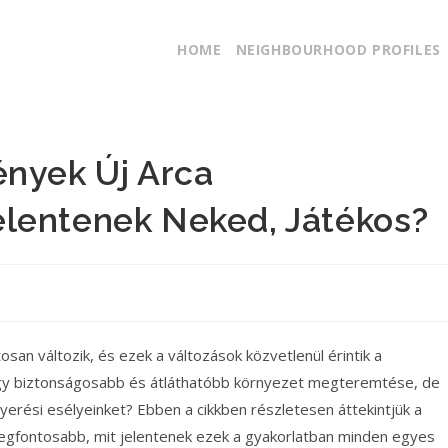
HOME
NEIGHBOURHOOD PROFILES
ények Új Arca
lentenek Neked, Játékos?
san változik, és ezek a változások közvetlenül érintik a
 egy biztonságosabb és átláthatóbb környezet megteremtése, de
yerési esélyeinket? Ebben a cikkben részletesen áttekintjük a
legfontosabb, mit jelentenek ezek a gyakorlatban minden egyes