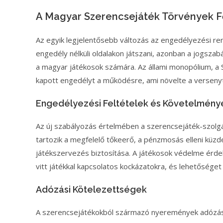
A Magyar Szerencsejáték Törvények F
Az egyik legjelentősebb változás az engedélyezési rend
engedély nélküli oldalakon játszani, azonban a jogsz
a magyar játékosok számára. Az állami monopólium, a S
kapott engedélyt a működésre, ami növelte a versenyt 
Engedélyezési Feltételek és Követelmény
Az új szabályozás értelmében a szerencsejáték-szolgál
tartozik a megfelelő tőkeerő, a pénzmosás elleni küzd
játékszervezés biztosítása. A játékosok védelme érde
vitt játékkal kapcsolatos kockázatokra, és lehetőséget k
Adózási Kötelezettségek
A szerencsejátékokból származó nyeremények adózása 