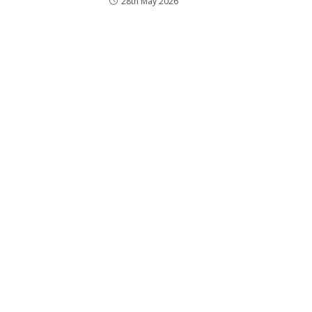
28th May 2026