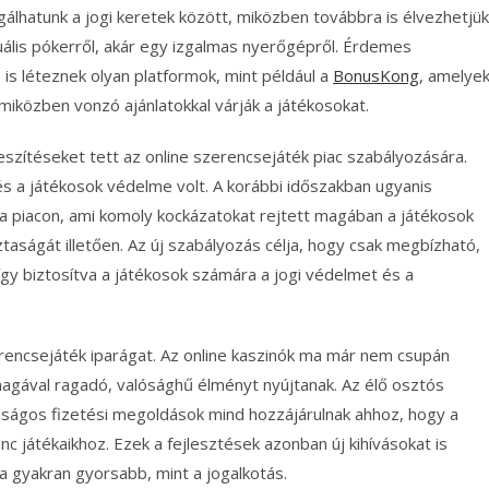
gálhatunk a jogi keretek között, miközben továbbra is élvezhetjük
tuális pókerről, akár egy izgalmas nyerőgépről. Érdemes
is léteznek olyan platformok, mint például a
BonusKong
, amelye
miközben vonzó ajánlatokkal várják a játékosokat.
szítéseket tett az online szerencsejáték piac szabályozására.
s a játékosok védelme volt. A korábbi időszakban ugyanis
 a piacon, ami komoly kockázatokat rejtett magában a játékosok
ztaságát illetően. Az új szabályozás célja, hogy csak megbízható,
gy biztosítva a játékosok számára a jogi védelmet és a
erencsejáték iparágat. Az online kaszinók ma már nem csupán
agával ragadó, valósághű élményt nyújtanak. Az élő osztós
tonságos fizetési megoldások mind hozzájárulnak ahhoz, hogy a
 játékaikhoz. Ezek a fejlesztések azonban új kihívásokat is
a gyakran gyorsabb, mint a jogalkotás.