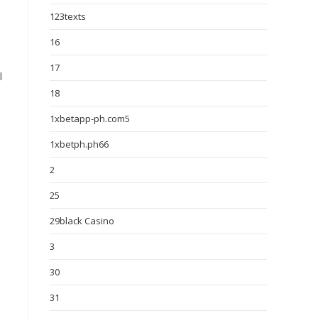
123texts
16
17
l
18
1xbetapp-ph.com5
1xbetph.ph66
2
25
29black Casino
3
30
31