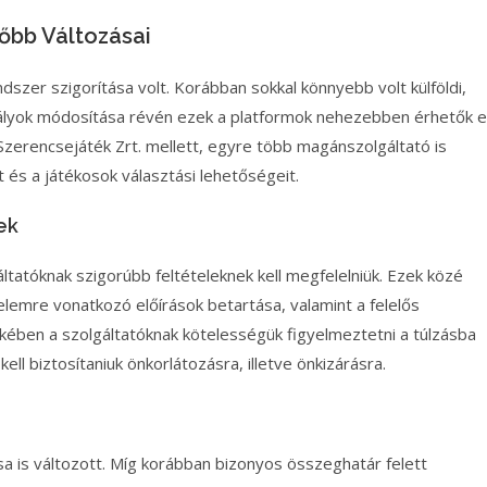
őbb Változásai
szer szigorítása volt. Korábban sokkal könnyebb volt külföldi,
abályok módosítása révén ezek a platformok nehezebben érhetők e
zerencsejáték Zrt. mellett, egyre több magánszolgáltató is
és a játékosok választási lehetőségeit.
ek
tatóknak szigorúbb feltételeknek kell megfelelniük. Ezek közé
elemre vonatkozó előírások betartása, valamint a felelős
kében a szolgáltatóknak kötelességük figyelmeztetni a túlzásba
ell biztosítaniuk önkorlátozásra, illetve önkizárásra.
is változott. Míg korábban bizonyos összeghatár felett