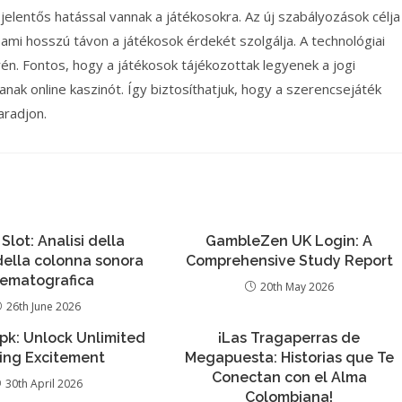
elentős hatással vannak a játékosokra. Az új szabályozások célja
mi hosszú távon a játékosok érdekét szolgálja. A technológiai
rén. Fontos, hogy a játékosok tájékozottak legyenek a jogi
zanak online kaszinót. Így biztosíthatjuk, hogy a szerencsejáték
aradjon.
 Slot: Analisi della
GambleZen UK Login: A
 della colonna sonora
Comprehensive Study Report
nematografica
20th May 2026
26th June 2026
pk: Unlock Unlimited
¡Las Tragaperras de
ng Excitement
Megapuesta: Historias que Te
Conectan con el Alma
30th April 2026
Colombiana!