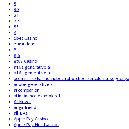
3
30
31
32
33
4
5bet Casino
6084 done
8
8,6
8ty8 Casino
a16z generative ai
a16z generative ai 1
acomics.ru~kazino-riobet-rabotchee-zerkalo-na-segodny
adobe generative ai
ai companion
ai in finance examples 1
AI News
ai-girlfriend
all_BAz
Apple Pay Casino
Apple Pay Nettikasinot