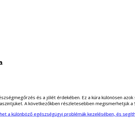
a
zségmegőrzés és a jólét érdekében. Ez a kúra különösen azok szá
aszintjüket. A következőkben részletesebben megismerhetjük a S
ehet a különböző egészségügyi problémák kezelésében, és segíthe