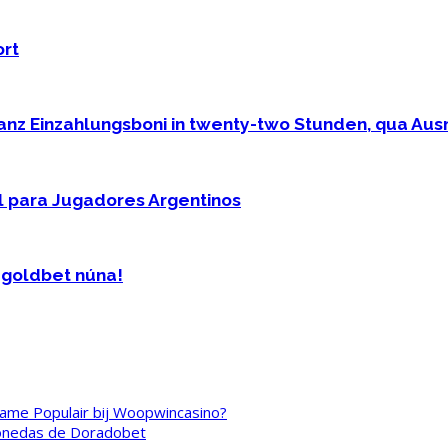
rt
ganz Einzahlungsboni in twenty-two Stunden, qua A
l para Jugadores Argentinos
i goldbet núna!
ame Populair bij Woopwincasino?
amonedas de Doradobet