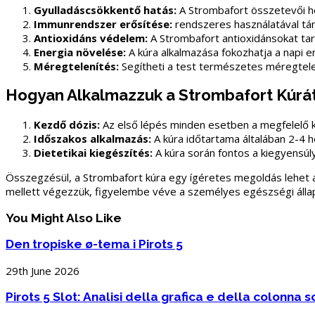
Gyulladáscsökkentő hatás:
A Strombafort összetevői h
Immunrendszer erősítése:
rendszeres használatával t
Antioxidáns védelem:
A Strombafort antioxidánsokat ta
Energia növelése:
A kúra alkalmazása fokozhatja a napi e
Méregtelenítés:
Segítheti a test természetes méregtelen
Hogyan Alkalmazzuk a Strombafort Kúrá
Kezdő dózis:
Az első lépés minden esetben a megfelelő k
Időszakos alkalmazás:
A kúra időtartama általában 2-4 hét
Dietetikai kiegészítés:
A kúra során fontos a kiegyensúly
Összegzésül, a Strombafort kúra egy ígéretes megoldás lehet 
mellett végezzük, figyelembe véve a személyes egészségi állap
You Might Also Like
Den tropiske ø-tema i Pirots 5
29th June 2026
Pirots 5 Slot: Analisi della grafica e della colonna