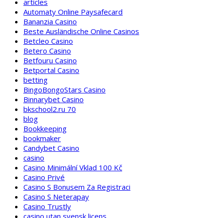
articles
Automaty Online Paysafecard
Bananzia Casino
Beste Ausländische Online Casinos
Betcleo Casino
Betero Casino
Betfouru Casino
Betportal Casino
betting
BingoBongoStars Casino
Binnarybet Casino
bkschool2.ru 70
blog
Bookkeeping
bookmaker
Candybet Casino
casino
Casino Minimální Vklad 100 Kč
Casino Privé
Casino S Bonusem Za Registraci
Casino S Neterapay
Casino Trustly
casino utan svensk licens