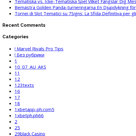
Tematiska vs. Icke-Tematiska Spel Vilket Fängslar Dig Me
Bemästra Golden Panda-turneringarna En Djupdykning för 
Tornei di Slot Tematici su 7Signs: La Sfida Definitiva per g
Recent Comments
Categories
! Marvel Rivals Pro Tips
! Без рубрики
1
10_07_AU_AKS
11
12
123texts
16
17
18
1xbetapp-ph.com5
1xbetph.ph66
2
25
29black Casino