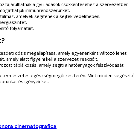
ozzájárulhatnak a gyulladások csökkentéséhez a szervezetben.
ámogathatjuk immunrendszerünket.
rtalmaz, amelyek segítenek a sejtek védelmében.
nergiaszintet.
ítő folyamatait.
t?
ezdeti dózis megállapítása, amely egyénenként változó lehet.
, amely alatt figyelni kell a szervezet reakcióit.
ozott táplálkozás, amely segíti a hatóanyagok felszívódását.
a természetes egészségmegőrzés terén. Mint minden kiegészítő e
otunkat és igényeinket.
 sonora cinematografica