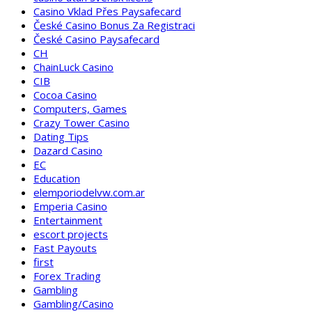
Casino Vklad Přes Paysafecard
České Casino Bonus Za Registraci
České Casino Paysafecard
CH
ChainLuck Casino
CIB
Cocoa Casino
Computers, Games
Crazy Tower Сasino
Dating Tips
Dazard Casino
EC
Education
elemporiodelvw.com.ar
Emperia Casino
Entertainment
escort projects
Fast Payouts
first
Forex Trading
Gambling
Gambling/Casino