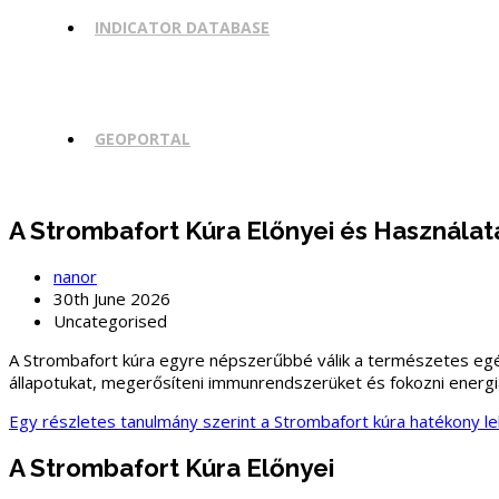
INDICATOR DATABASE
GEOPORTAL
A Strombafort Kúra Előnyei és Használat
nanor
30th June 2026
Uncategorised
A Strombafort kúra egyre népszerűbbé válik a természetes egés
állapotukat, megerősíteni immunrendszerüket és fokozni energi
Egy részletes tanulmány szerint a Strombafort kúra hatékony l
A Strombafort Kúra Előnyei