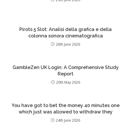
Pirots 5 Slot: Analisi della grafica e della
colonna sonora cinematografica
26th June 2026
GambleZen UK Login: A Comprehensive Study
Report
20th May 2026
You have got to bet the money 40 minutes one
which just was allowed to withdraw they
24th June 2026