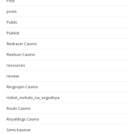
Post
posts
Public
Publick
Redracer Casino
Reelson Casino
resources
review
Ringospin Casino
riobet_zerkalo_na_segodnya
Roulo Casino
Royaldogs Casino
Siirto Kasinot