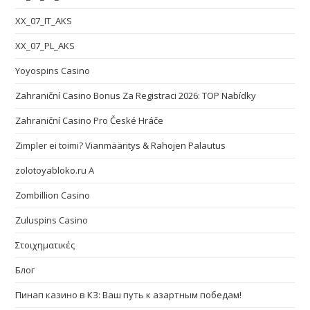
XX_07_IT_AKS
XX_07_PL_AKS
Yoyospins Casino
Zahraniční Casino Bonus Za Registraci 2026: TOP Nabídky
Zahraniční Casino Pro České Hráče
Zimpler ei toimi? Vianmääritys & Rahojen Palautus
zolotoyabloko.ru A
Zombillion Casino
Zuluspins Casino
Στοιχηματικές
Блог
Пинап казино в КЗ: Ваш путь к азартным победам!