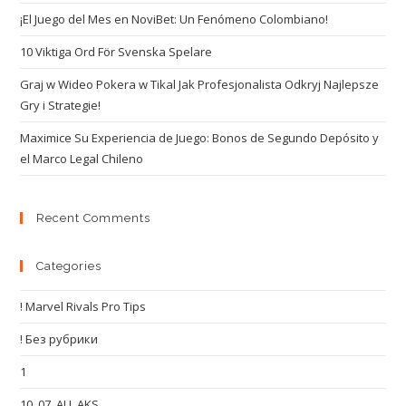
¡El Juego del Mes en NoviBet: Un Fenómeno Colombiano!
10 Viktiga Ord För Svenska Spelare
Graj w Wideo Pokera w Tikal Jak Profesjonalista Odkryj Najlepsze
Gry i Strategie!
Maximice Su Experiencia de Juego: Bonos de Segundo Depósito y
el Marco Legal Chileno
Recent Comments
Categories
! Marvel Rivals Pro Tips
! Без рубрики
1
10_07_AU_AKS