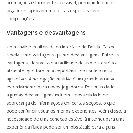
promoções é facilmente acessível, permitindo que os
jogadores aproveitem ofertas especiais sem
complicações.
Vantagens e desvantagens
Uma análise equilibrada da interface do Betclic Casino
revela tanto vantagens quanto desvantagens. Entre as
vantagens, destaca-se a facilidade de uso e a estética
atraente, que tornam a experiência do usuário mais
agradável. A navegação intuitiva é um grande atrativo,
especialmente para novos jogadores. Por outro lado,
algumas desvantagens incluem a possibilidade de
sobrecarga de informações em certas seções, o que
pode confundir usuários menos experientes. Além disso, a
necessidade de uma conexão estável à internet para uma
experiência fluida pode ser um obstáculo para alguns