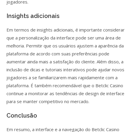
jogadores.
Insights adicionais
Em termos de insights adicionais, é importante considerar
que a personalização da interface pode ser uma área de
melhoria. Permitir que os usuários ajustem a aparência da
plataforma de acordo com suas preferências pode
aumentar ainda mais a satisfação do cliente. Além disso, a
inclusão de dicas e tutoriais interativos pode ajudar novos
jogadores a se familiarizarem mais rapidamente com a
plataforma. É também recomendável que o Betclic Casino
continue a monitorar as tendências de design de interface
para se manter competitivo no mercado.
Conclusão
Em resumo, a interface e a navegação do Betclic Casino