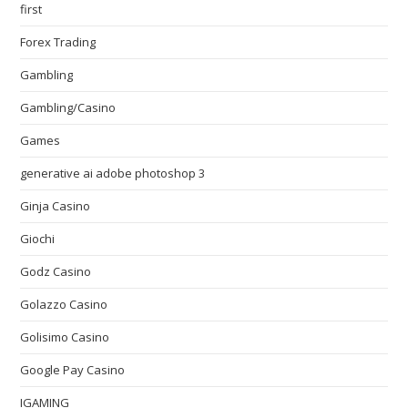
first
Forex Trading
Gambling
Gambling/Casino
Games
generative ai adobe photoshop 3
Ginja Casino
Giochi
Godz Casino
Golazzo Casino
Golisimo Casino
Google Pay Casino
IGAMING