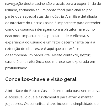
navegação deste casino são cruciais para a experiência do
usuário, tornando-se um ponto focal para análise por
parte dos especialistas da indústria. A análise detalhada
da interface do Betclic Casino é importante para entender
como os usuários interagem com a plataforma e como
isso pode impactar a sua popularidade e eficácia. A
experiência do usuário é um fator determinante para a
retenção de clientes, e é aqui que a interface
desempenha um papel vital. Neste contexto,
betclic
casino
é uma referência que merece ser explorada em
profundidade.
Conceitos-chave e visão geral
A interface do Betclic Casino é projetada para ser intuitiva
e acessível, o que é fundamental para atrair e manter
jogadores. Os conceitos-chave incluem a simplicidade de