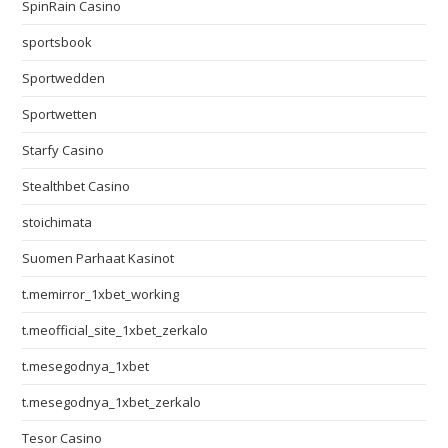
SpinRain Casino
sportsbook
Sportwedden
Sportwetten
Starfy Casino
Stealthbet Casino
stoichimata
Suomen Parhaat Kasinot
t.memirror_1xbet_working
t.meofficial_site_1xbet_zerkalo
t.mesegodnya_1xbet
t.mesegodnya_1xbet_zerkalo
Tesor Casino