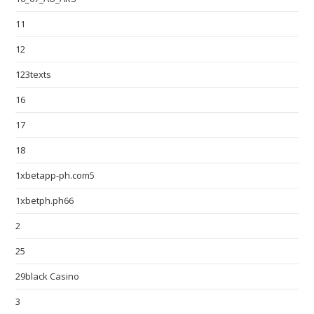
11
12
123texts
16
17
18
1xbetapp-ph.com5
1xbetph.ph66
2
25
29black Casino
3