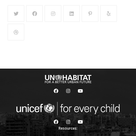
Resources: