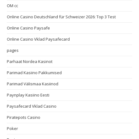
OM cc
Online Casino Deutschland für Schweizer 2026: Top 3 Test
Online Casino Paysafe
Online Casino Vklad Paysafecard
pages
Parhaat Nordea Kasinot
Parimad Kasiino Pakkumised
Parimad Välismaa Kasiinod
Paynplay Kasiino Eesti
Paysafecard Vklad Casino
Piratepots Casino
Poker