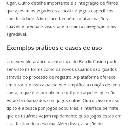
lugar. Outro detalhe importante é a integração de filtros
que ajudam os jogadores a localizar jogos específicos
com facilidade. A interface também inclui animações
suaves e feedback visual que tornam a navegação mais
agradável.
Exemplos práticos e casos de uso
Um exemplo prático da interface do Betclic Casino pode
ser visto na forma como os novos usuários são guiados
através do processo de registro. A plataforma oferece
um tutorial passo a passo que simplifica a criação de uma
conta, o que é especialmente útil para aqueles que não
estão familiarizados com jogos online. Outro caso de uso
típico é a busca por jogos populares; a interface permite
que os usuários vejam rapidamente quais jogos estão em
alta, facilitando a escolha. Além disso, a seção de