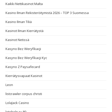
Kaikki Nettikasinot Malta
Kasino Ilman Rekisteröitymistä 2026 – TOP 3 Suomessa
Kasino Ilman Tiliä
Kasinot Ilman Kierrätystä
Kasinot Netissä
Kasyno Bez Weryfikacji
Kasyno Bez Weryfikacji Kyc
Kasyno Z Paysafecard
Kierrätysvapaat Kasinot
Leon
listcrawler corpus christi
LolaJack Casino
lotohelp.ru 80