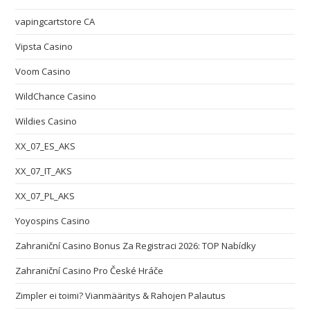
vapingcartstore CA
Vipsta Casino
Voom Casino
WildChance Casino
Wildies Casino
XX_07_ES_AKS
XX_07_IT_AKS
XX_07_PL_AKS
Yoyospins Casino
Zahraniční Casino Bonus Za Registraci 2026: TOP Nabídky
Zahraniční Casino Pro České Hráče
Zimpler ei toimi? Vianmääritys & Rahojen Palautus