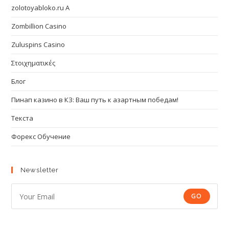
zolotoyabloko.ru A
Zombillion Casino
Zuluspins Casino
Στοιχηματικές
Блог
Пинап казино в КЗ: Ваш путь к азартным победам!
Текста
Форекс Обучение
Newsletter
GO