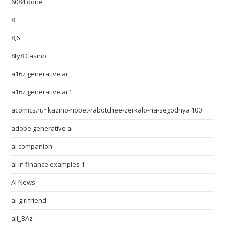
6084 done
8
8,6
8ty8 Casino
a16z generative ai
a16z generative ai 1
acomics.ru~kazino-riobet-rabotchee-zerkalo-na-segodnya 100
adobe generative ai
ai companion
ai in finance examples 1
AI News
ai-girlfriend
all_BAz