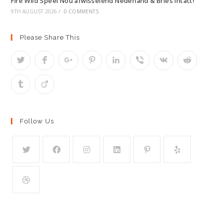
Fire Wild Speel Nou afwisselend Nederland & Bries Intact!
9TH AUGUST 2026
/
0 COMMENTS
Please Share This
Follow Us