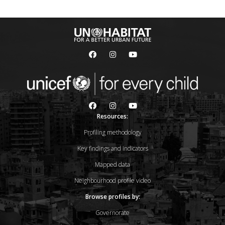
Resources:
Profiling methodology
Key findings and indicators
Mapped data
Neighbourhood profile video
Browse profiles by:
Governorate