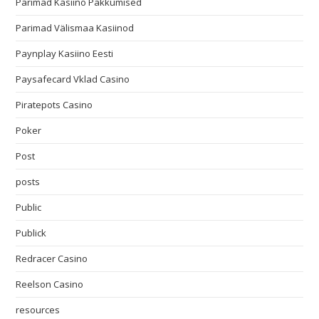
Parimad Kasiino Pakkumised
Parimad Välismaa Kasiinod
Paynplay Kasiino Eesti
Paysafecard Vklad Casino
Piratepots Casino
Poker
Post
posts
Public
Publick
Redracer Casino
Reelson Casino
resources