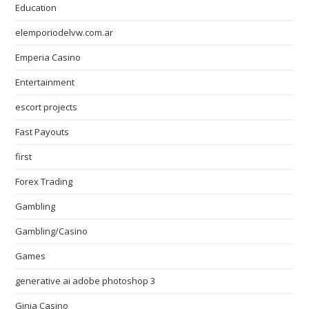
Education
elemporiodelvw.com.ar
Emperia Casino
Entertainment
escort projects
Fast Payouts
first
Forex Trading
Gambling
Gambling/Casino
Games
generative ai adobe photoshop 3
Ginja Casino