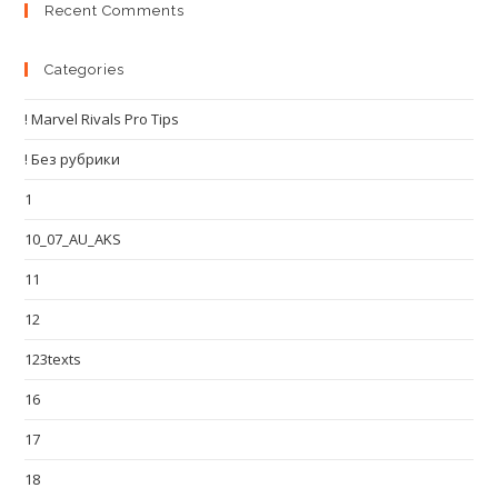
Recent Comments
Categories
! Marvel Rivals Pro Tips
! Без рубрики
1
10_07_AU_AKS
11
12
123texts
16
17
18