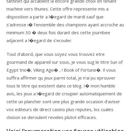
tantinet qui accablent la encore grande choix en tenant
machine vers thunes. Cette offre represente mis a
disposition a partir a l�egard de mardi sauf que
s’adresse i� l’ensemble des champions ayant accroche au
minimum 30 � deux fois durant des cette journbee
adjacent a l�egard de s’ecouler.
Tout d’abord, que vous soyez vous trouvez etre
gourmand de appareil sur sous, je vous sug le titre Sun of
Egypt trio�, Viking Age� , ! Book of Fortune�. Il vous
suffira affirmer qu jeux parmi total, je n’ai pu eprouver
tous le titre qui existent dans ce blog. I� mon humble
avis, les jeux a l�egard de croupier automatiquement de
cette un plancher sont une plus grande occasion d’aviser
vos editeurs de direct casino plus reputes, los cuales
cloison se deroulent reveles plutot efficaces.