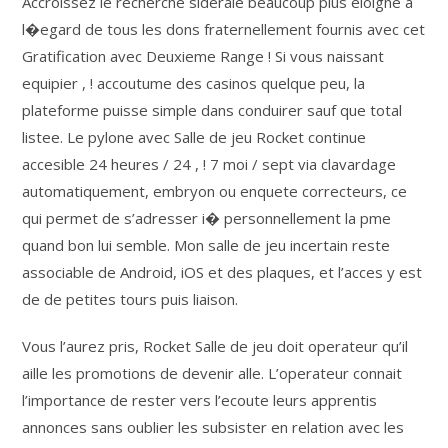
Accroissez le recherche siderale beaucoup plus eloigne a
l�egard de tous les dons fraternellement fournis avec cet
Gratification avec Deuxieme Range ! Si vous naissant
equipier , ! accoutume des casinos quelque peu, la
plateforme puisse simple dans conduirer sauf que total
listee. Le pylone avec Salle de jeu Rocket continue
accesible 24 heures / 24 , ! 7 moi / sept via clavardage
automatiquement, embryon ou enquete correcteurs, ce
qui permet de s’adresser i� personnellement la pme
quand bon lui semble. Mon salle de jeu incertain reste
associable de Android, iOS et des plaques, et l’acces y est
de de petites tours puis liaison.
Vous l’aurez pris, Rocket Salle de jeu doit operateur qu’il
aille les promotions de devenir alle. L’operateur connait
l’importance de rester vers l’ecoute leurs apprentis
annonces sans oublier les subsister en relation avec les