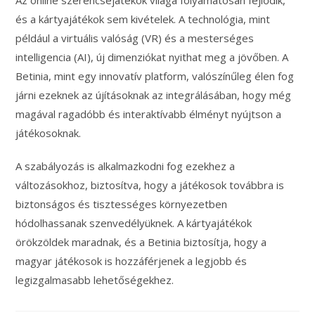
Az online szerencsejátékok világa folyamatosan fejlődik,
és a kártyajátékok sem kivételek. A technológia, mint
például a virtuális valóság (VR) és a mesterséges
intelligencia (AI), új dimenziókat nyithat meg a jövőben. A
Betinia, mint egy innovatív platform, valószínűleg élen fog
járni ezeknek az újításoknak az integrálásában, hogy még
magával ragadóbb és interaktívabb élményt nyújtson a
játékosoknak.
A szabályozás is alkalmazkodni fog ezekhez a
változásokhoz, biztosítva, hogy a játékosok továbbra is
biztonságos és tisztességes környezetben
hódolhassanak szenvedélyüknek. A kártyajátékok
örökzöldek maradnak, és a Betinia biztosítja, hogy a
magyar játékosok is hozzáférjenek a legjobb és
legizgalmasabb lehetőségekhez.