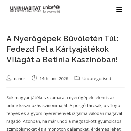
A Nyerőgépek Bűvöletén Túl:
Fedezd Fel a Kártyajátékok
Világát a Betinia Kaszinóban!
nanor
14th June 2026
Uncategorised
Sok magyar játékos számára a nyerőgépek jelentik az
online kaszinózás szinonimáját. A pörgő tárcsák, a villogó
fények és a gyors nyeremények izgalma valóban magával
ragadó. Azonban, ha már unod a megszokott gyümölcsös
szimbólumokat és a monoton dallamokat, érdemes lehet