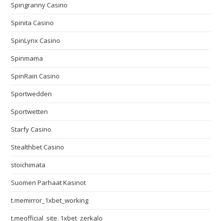
Spingranny Casino
Spinita Casino
SpinLynx Casino
Spinmama
SpinRain Casino
Sportwedden
Sportwetten
Starfy Casino
Stealthbet Casino
stoichimata
Suomen Parhaat Kasinot
t.memirror_1xbet_working
t.meofficial_site_1xbet_zerkalo