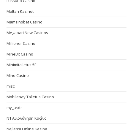
Lussurio Casino
Maltan Kasinot
Mamzinobet Casino
Megapari New Casinos
Millioner Casino
MineBit Casino
Minimitalletus 5E
Mino Casino
misc
Mobilepay Talletus Casino
my_texts
N1 Αξιολόγηση Καζίνο
Nejlepsi Online Kasina