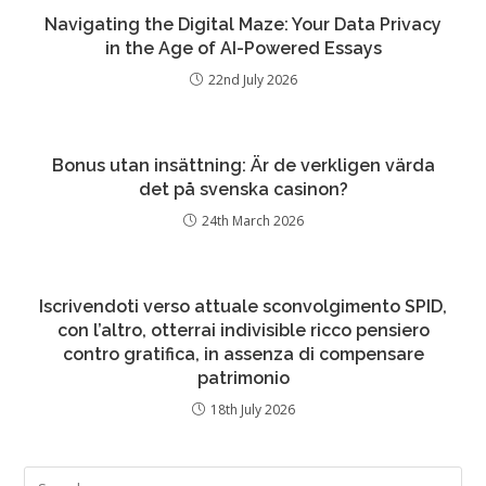
Navigating the Digital Maze: Your Data Privacy
in the Age of AI-Powered Essays
22nd July 2026
Bonus utan insättning: Är de verkligen värda
det på svenska casinon?
24th March 2026
Iscrivendoti verso attuale sconvolgimento SPID,
con l’altro, otterrai indivisible ricco pensiero
contro gratifica, in assenza di compensare
patrimonio
18th July 2026