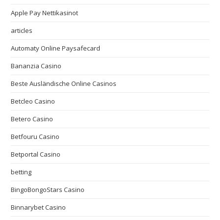
Apple Pay Nettikasinot
articles
Automaty Online Paysafecard
Bananzia Casino
Beste Ausländische Online Casinos
Betcleo Casino
Betero Casino
Betfouru Casino
Betportal Casino
betting
BingoBongoStars Casino
Binnarybet Casino