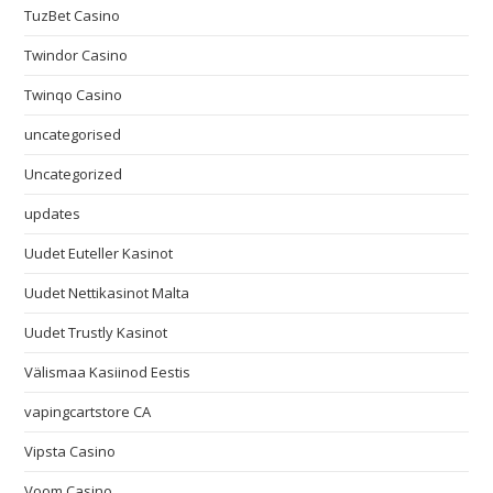
TuzBet Casino
Twindor Casino
Twinqo Casino
uncategorised
Uncategorized
updates
Uudet Euteller Kasinot
Uudet Nettikasinot Malta
Uudet Trustly Kasinot
Välismaa Kasiinod Eestis
vapingcartstore CA
Vipsta Casino
Voom Casino