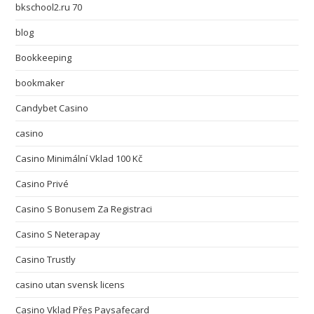
bkschool2.ru 70
blog
Bookkeeping
bookmaker
Candybet Casino
casino
Casino Minimální Vklad 100 Kč
Casino Privé
Casino S Bonusem Za Registraci
Casino S Neterapay
Casino Trustly
casino utan svensk licens
Casino Vklad Přes Paysafecard