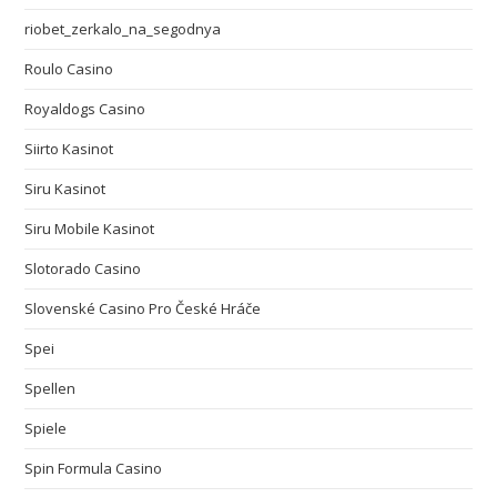
riobet_zerkalo_na_segodnya
Roulo Casino
Royaldogs Casino
Siirto Kasinot
Siru Kasinot
Siru Mobile Kasinot
Slotorado Casino
Slovenské Casino Pro České Hráče
Spei
Spellen
Spiele
Spin Formula Casino