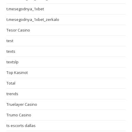
t.mesegodnya_1xbet
t.mesegodnya_1xbet_zerkalo
Tesor Casino
test
texts
textslp
Top Kasinot
Total
trends
Truelayer Casino
Trumo Casino
ts escorts dallas