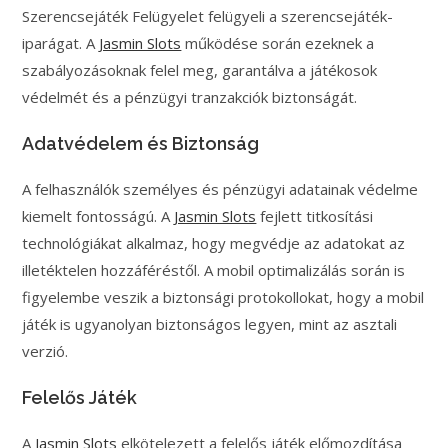
Szerencsejáték Felügyelet felügyeli a szerencsejáték-
iparágat. A
Jasmin Slots
működése során ezeknek a
szabályozásoknak felel meg, garantálva a játékosok
védelmét és a pénzügyi tranzakciók biztonságát.
Adatvédelem és Biztonság
A felhasználók személyes és pénzügyi adatainak védelme
kiemelt fontosságú. A
Jasmin Slots
fejlett titkosítási
technológiákat alkalmaz, hogy megvédje az adatokat az
illetéktelen hozzáféréstől. A mobil optimalizálás során is
figyelembe veszik a biztonsági protokollokat, hogy a mobil
játék is ugyanolyan biztonságos legyen, mint az asztali
verzió.
Felelős Játék
A
Jasmin Slots
elkötelezett a felelős játék előmozdítása