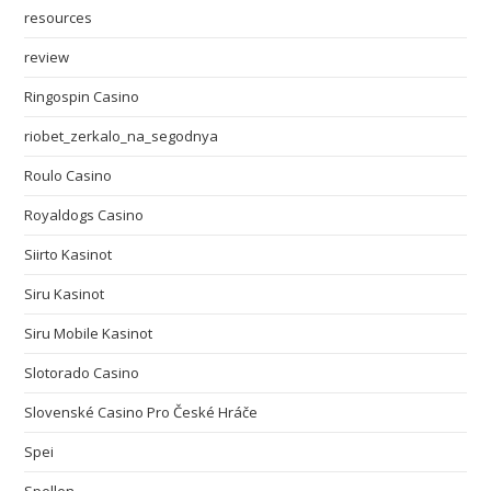
resources
review
Ringospin Casino
riobet_zerkalo_na_segodnya
Roulo Casino
Royaldogs Casino
Siirto Kasinot
Siru Kasinot
Siru Mobile Kasinot
Slotorado Casino
Slovenské Casino Pro České Hráče
Spei