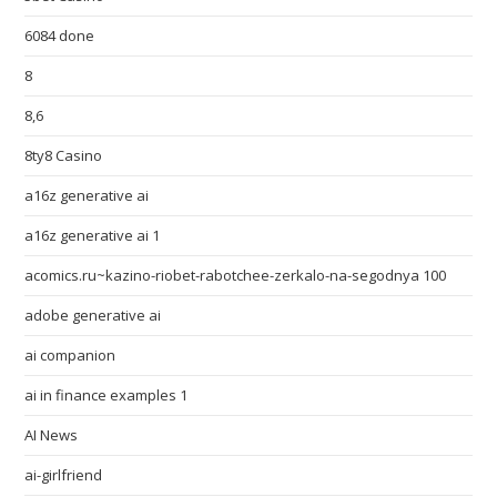
6084 done
8
8,6
8ty8 Casino
a16z generative ai
a16z generative ai 1
acomics.ru~kazino-riobet-rabotchee-zerkalo-na-segodnya 100
adobe generative ai
ai companion
ai in finance examples 1
AI News
ai-girlfriend