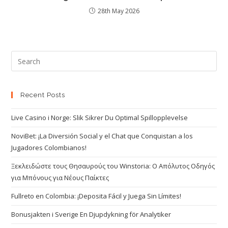
28th May 2026
Recent Posts
Live Casino i Norge: Slik Sikrer Du Optimal Spillopplevelse
NoviBet: ¡La Diversión Social y el Chat que Conquistan a los
Jugadores Colombianos!
Ξεκλειδώστε τους Θησαυρούς του Winstoria: Ο Απόλυτος Οδηγός
για Μπόνους για Νέους Παίκτες
Fullreto en Colombia: ¡Deposita Fácil y Juega Sin Límites!
Bonusjakten i Sverige En Djupdykning för Analytiker