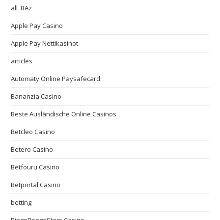
all_BAz
Apple Pay Casino
Apple Pay Nettikasinot
articles
Automaty Online Paysafecard
Bananzia Casino
Beste Ausländische Online Casinos
Betcleo Casino
Betero Casino
Betfouru Casino
Betportal Casino
betting