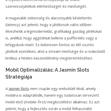
szerencsejátékok elérhetőségét és minőségét.
A magasabb sebesség és alacsonyabb késleltetés
(latency) azt jelenti, hogy a játékosok valós időben
élvezhetik a legmodernebb, grafikailag gazdag játékokat
is, anélkül, hogy aggódniuk kellene a pufferelés vagy a
lefagyások miatt. Ez különösen fontos az élő osztós
játékok esetében, ahol a stream minősége és a reakcióidő
kritikus a hiteles kaszinóélmény megteremtéséhez.
Mobil Optimalizálás: A Jasmin Slots
Stratégiája
A
Jasmin Slots
nem csupán egy weboldalt kínál, amely
mobilra is adaptálódik, hanem egy tudatosan tervezett
mobil első (mobile-first) megközelítést alkalmaz. Ez azt
jelenti, hogy a fejlesztés során a mobil felhasználói