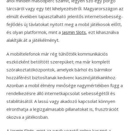
ahol minden másodperc számít, legyen szó egy pörgő
tárcsáról vagy egy tét kihelyezéséről. Magyarországon az
elmúlt években tapasztalható jelentős internetsebesség-
fejlődés új távlatokat nyitott meg a mobil játékosok előtt,
és olyan platformok, mint a
Jasmin Slots
, ezt kihasználva
alakítják át a játékélményt.
A mobiltelefonok már rég túlnőtték kommunikációs
eszközként betöltött szerepüket; ma már komplett
szórakoztatóközpontok, amelyek bárhol és bármikor
hozzáférést biztosítanak kedvenc kaszinójátékainkhoz.
Azonban a mobil élmény minősége nagymértékben függ a
rendelkezésre álló internetkapcsolat sebességétől és
stabilitásától. A lassú vagy akadozó kapcsolat könnyen
elronthatja a legizgalmasabb pillanatokat is, frusztrációt
okozva a játékosban.
A
Jasmin Slots
, mint az egyik vezető online kaszinó a