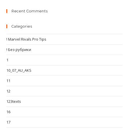
Recent Comments
Categories
! Marvel Rivals Pro Tips
! Без рубрики
1
10_07_AU_AKS
11
12
123texts
16
17