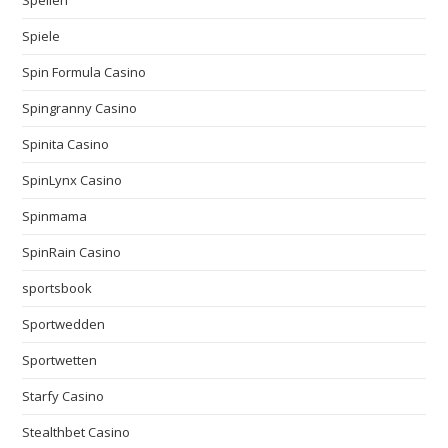
Spellen
Spiele
Spin Formula Casino
Spingranny Casino
Spinita Casino
SpinLynx Casino
Spinmama
SpinRain Casino
sportsbook
Sportwedden
Sportwetten
Starfy Casino
Stealthbet Casino