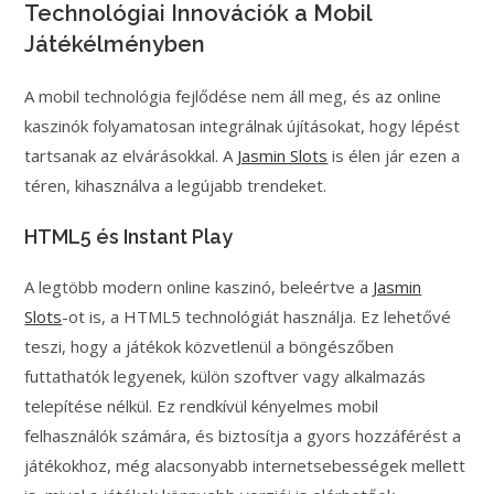
Technológiai Innovációk a Mobil
Játékélményben
A mobil technológia fejlődése nem áll meg, és az online
kaszinók folyamatosan integrálnak újításokat, hogy lépést
tartsanak az elvárásokkal. A
Jasmin Slots
is élen jár ezen a
téren, kihasználva a legújabb trendeket.
HTML5 és Instant Play
A legtöbb modern online kaszinó, beleértve a
Jasmin
Slots
-ot is, a HTML5 technológiát használja. Ez lehetővé
teszi, hogy a játékok közvetlenül a böngészőben
futtathatók legyenek, külön szoftver vagy alkalmazás
telepítése nélkül. Ez rendkívül kényelmes mobil
felhasználók számára, és biztosítja a gyors hozzáférést a
játékokhoz, még alacsonyabb internetsebességek mellett