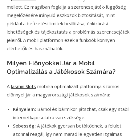
mellett. Ez magában foglalja a szerencsejáték-függőség
megelőzésére irányuló eszközök biztosítását, mint
például a befizetési limitek beállítása, önkizárási
lehetőségek és tájékoztatás a problémás szerencsejáték
jeleiről. A mobil platformon ezek a funkciók könnyen
elérhetők és használhatók.
Milyen Előnyökkel Jár a Mobil
Optimalizálás a Játékosok Számára?
A
Jasmin Slots
mobilra optimalizált platformja számos
előnnyel jár a magyarországi játékosok számára:
Kényelem:
Bárhol és bármikor játszhat, csak egy stabil
internetkapcsolatra van szüksége.
Sebesség:
A játékok gyorsan betöltődnek, a felület
azonnal reagál, így nem marad le egyetlen izgalmas