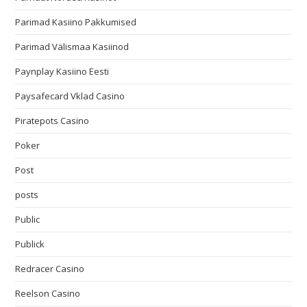
Parimad Kasiino Pakkumised
Parimad Välismaa Kasiinod
Paynplay Kasiino Eesti
Paysafecard Vklad Casino
Piratepots Casino
Poker
Post
posts
Public
Publick
Redracer Casino
Reelson Casino