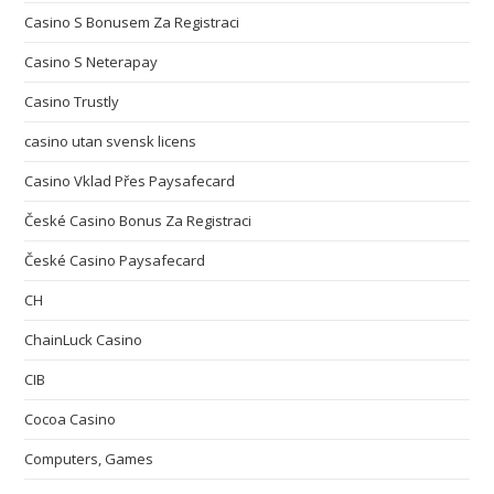
Casino S Bonusem Za Registraci
Casino S Neterapay
Casino Trustly
casino utan svensk licens
Casino Vklad Přes Paysafecard
České Casino Bonus Za Registraci
České Casino Paysafecard
CH
ChainLuck Casino
CIB
Cocoa Casino
Computers, Games