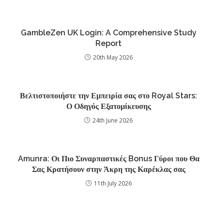
GambleZen UK Login: A Comprehensive Study
Report
20th May 2026
Βελτιστοποιήστε την Εμπειρία σας στο Royal Stars:
Ο Οδηγός Εξατομίκευσης
24th June 2026
Amunra: Οι Πιο Συναρπαστικές Bonus Γύροι που Θα
Σας Κρατήσουν στην Άκρη της Καρέκλας σας
11th July 2026