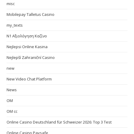
misc
Mobilepay Talletus Casino
my_texts
N1 Αξιολόγηση Καζίνο
Nejlepsi Online Kasina
Nejlepší Zahraniční Casino
new
New Video Chat Platform
News
OM
OM cc
Online Casino Deutschland für Schweizer 2026: Top 3 Test
Online Casino Paysafe