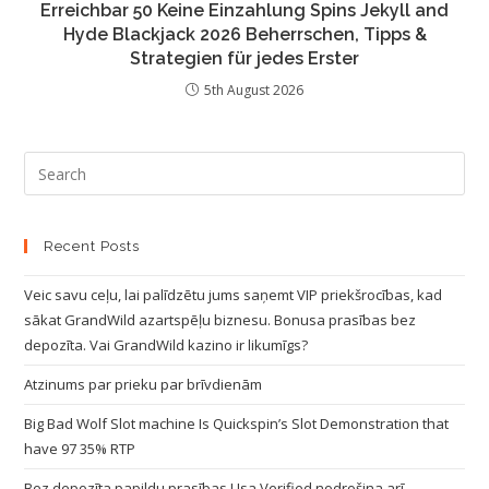
Erreichbar 50 Keine Einzahlung Spins Jekyll and
Hyde Blackjack 2026 Beherrschen, Tipps &
Strategien für jedes Erster
5th August 2026
Recent Posts
Veic savu ceļu, lai palīdzētu jums saņemt VIP priekšrocības, kad
sākat GrandWild azartspēļu biznesu. Bonusa prasības bez
depozīta. Vai GrandWild kazino ir likumīgs?
Atzinums par prieku par brīvdienām
Big Bad Wolf Slot machine Is Quickspin’s Slot Demonstration that
have 97 35% RTP
Bez depozīta papildu prasības Usa Verified nodrošina arī