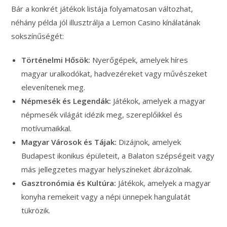
Bár a konkrét játékok listája folyamatosan változhat,
néhány példa jól illusztrálja a Lemon Casino kínálatának
sokszínűségét:
Történelmi Hősök:
Nyerőgépek, amelyek híres
magyar uralkodókat, hadvezéreket vagy művészeket
elevenítenek meg.
Népmesék és Legendák:
Játékok, amelyek a magyar
népmesék világát idézik meg, szereplőikkel és
motívumaikkal.
Magyar Városok és Tájak:
Dizájnok, amelyek
Budapest ikonikus épületeit, a Balaton szépségeit vagy
más jellegzetes magyar helyszíneket ábrázolnak.
Gasztronómia és Kultúra:
Játékok, amelyek a magyar
konyha remekeit vagy a népi ünnepek hangulatát
tükrözik.