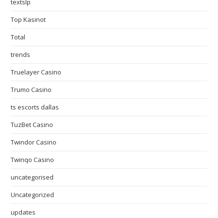
textslp
Top Kasinot
Total
trends
Truelayer Casino
Trumo Casino
ts escorts dallas
TuzBet Casino
Twindor Casino
Twinqo Casino
uncategorised
Uncategorized
updates