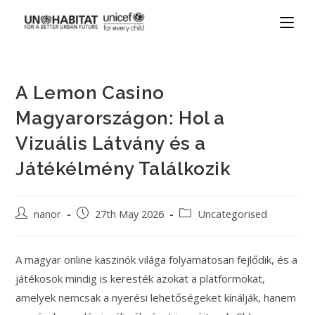
A Lemon Casino
Magyarországon: Hol a
Vizuális Látvány és a
Játékélmény Találkozik
nanor
27th May 2026
Uncategorised
A magyar online kaszinók világa folyamatosan fejlődik, és a
játékosok mindig is keresték azokat a platformokat,
amelyek nemcsak a nyerési lehetőségeket kínálják, hanem