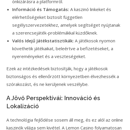
önkizárásra a platformról.
Információ és Támogatás:
A kaszinó linkeket és
elérhetőségeket biztosít független
segélyszervezetekhez, amelyek segítséget nyújtanak
a szerencsejáték-problémákkal küzdőknek.
Valós Idejű Játékstatisztikák:
A játékosok nyomon
követhetik játékaikat, beleértve a befizetéseket, a
nyereményeket és a veszteségeket.
Ezek az intézkedések biztosítják, hogy a játékosok
biztonságos és ellenőrzött környezetben élvezhessék a
szórakozást, és ne kerüljenek veszélybe.
A Jövő Perspektívái: Innováció és
Lokalizáció
A technológia fejlődése sosem áll meg, és ez alól az online
kaszinók világa sem kivétel. A Lemon Casino folyamatosan