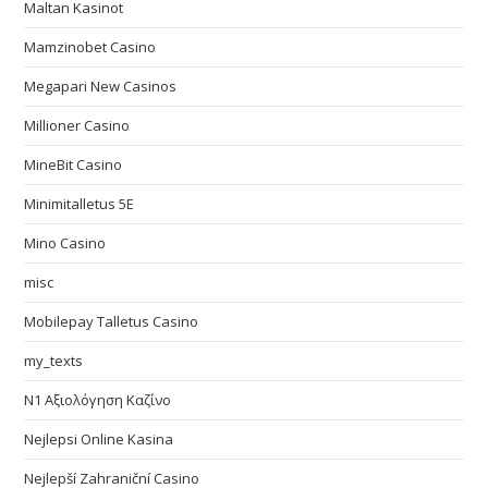
Maltan Kasinot
Mamzinobet Casino
Megapari New Casinos
Millioner Casino
MineBit Casino
Minimitalletus 5E
Mino Casino
misc
Mobilepay Talletus Casino
my_texts
N1 Αξιολόγηση Καζίνο
Nejlepsi Online Kasina
Nejlepší Zahraniční Casino