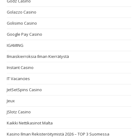
Godz Casino
Golazzo Casino
Golisimo Casino
Google Pay Casino
IGAMING
Ilmaiskierroksia Ilman Kierrätystä
Instant Casino
IT Vacancies
JetSetSpins Casino
Jeux
JSlotz Casino
Kaikki Nettikasinot Malta
Kasino Ilman Rekisteröitymistä 2026 – TOP 3 Suomessa