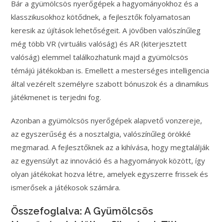
Bár a gyümölcsös nyerőgépek a hagyományokhoz és a
klasszikusokhoz kötődnek, a fejlesztők folyamatosan
keresik az újítások lehetőségeit. A jövőben valószínűleg
még több VR (virtuális valóság) és AR (kiterjesztett
valóság) elemmel találkozhatunk majd a gyümölcsös
témájú játékokban is. Emellett a mesterséges intelligencia
által vezérelt személyre szabott bónuszok és a dinamikus
játékmenet is terjedni fog.
Azonban a gyümölcsös nyerőgépek alapvető vonzereje,
az egyszerűség és a nosztalgia, valószínűleg örökké
megmarad. A fejlesztőknek az a kihívása, hogy megtalálják
az egyensúlyt az innováció és a hagyományok között, így
olyan játékokat hozva létre, amelyek egyszerre frissek és
ismerősek a játékosok számára.
Összefoglalva: A Gyümölcsös