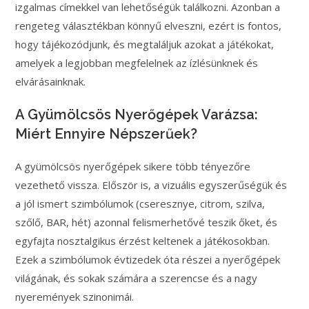
izgalmas címekkel van lehetőségük találkozni. Azonban a
rengeteg választékban könnyű elveszni, ezért is fontos,
hogy tájékozódjunk, és megtaláljuk azokat a játékokat,
amelyek a legjobban megfelelnek az ízlésünknek és
elvárásainknak.
A Gyümölcsös Nyerőgépek Varázsa:
Miért Ennyire Népszerűek?
A gyümölcsös nyerőgépek sikere több tényezőre
vezethető vissza. Először is, a vizuális egyszerűségük és
a jól ismert szimbólumok (cseresznye, citrom, szilva,
szőlő, BAR, hét) azonnal felismerhetővé teszik őket, és
egyfajta nosztalgikus érzést keltenek a játékosokban.
Ezek a szimbólumok évtizedek óta részei a nyerőgépek
világának, és sokak számára a szerencse és a nagy
nyeremények szinonimái.