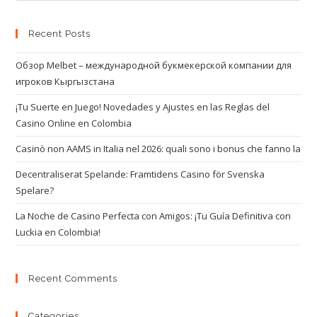
Recent Posts
Обзор Melbet – международной букмекерской компании для
игроков Кыргызстана
¡Tu Suerte en Juego! Novedades y Ajustes en las Reglas del
Casino Online en Colombia
Casinò non AAMS in Italia nel 2026: quali sono i bonus che fanno la
Decentraliserat Spelande: Framtidens Casino för Svenska
Spelare?
La Noche de Casino Perfecta con Amigos: ¡Tu Guía Definitiva con
Luckia en Colombia!
Recent Comments
Categories