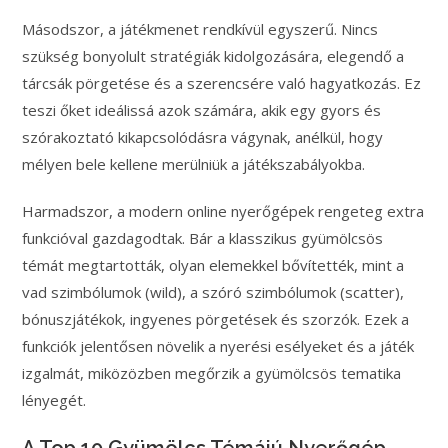
Másodszor, a játékmenet rendkívül egyszerű. Nincs
szükség bonyolult stratégiák kidolgozására, elegendő a
tárcsák pörgetése és a szerencsére való hagyatkozás. Ez
teszi őket ideálissá azok számára, akik egy gyors és
szórakoztató kikapcsolódásra vágynak, anélkül, hogy
mélyen bele kellene merülniük a játékszabályokba.
Harmadszor, a modern online nyerőgépek rengeteg extra
funkcióval gazdagodtak. Bár a klasszikus gyümölcsös
témát megtartották, olyan elemekkel bővítették, mint a
vad szimbólumok (wild), a szóró szimbólumok (scatter),
bónuszjátékok, ingyenes pörgetések és szorzók. Ezek a
funkciók jelentősen növelik a nyerési esélyeket és a játék
izgalmát, miközözben megőrzik a gyümölcsös tematika
lényegét.