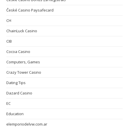
České Casino Paysafecard
CH
ChainLuck Casino
CIB
Cocoa Casino
Computers, Games
Crazy Tower Сasino
Dating Tips
Dazard Casino
EC
Education
elemporiodelvw.com.ar