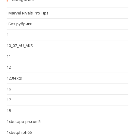
! Marvel Rivals Pro Tips
! Без рубрики
1
10_07_AU_AKS
11
12
123texts
16
17
18
1xbetapp-ph.com5
1xbetph.ph66