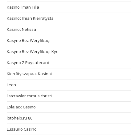
Kasino Ilman Tiliä
Kasinot Ilman Kierrätystä
Kasinot Netissä
Kasyno Bez Weryfikacji
Kasyno Bez Weryfikacji Kyc
Kasyno Z Paysafecard
Kierrätysvapaat Kasinot
Leon
listcrawler corpus christi
LolaJack Casino
lotohelp.ru 80
Lussurio Casino