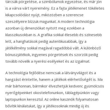
tárcsák pörgetése, a szimbólumok egyezése, és már jön
is a várva várt nyeremény. Ez a fajta játékmenet tökéletes
kikapcsolódást nyújt, miközözben a szerencse
szeszélyeire bízzuk magunkat. A modern technológia
azonban új dimenziókat nyitott meg ezekben a
klasszikusokban is. A grafika sokkal élesebb és színesebb
lett, a hanghatások pedig autentikusabbak, így a
játékélmény sokkal magával ragadóbbá vált. A különböző
bónuszjátékok, ingyenes pörgetések és szorzók pedig
tovább növelik a nyerési esélyeket és az izgalmat.
A technológia fejlődése nemcsak a látványvilágot és a
hangzást érintette, hanem a játékok elérhetőségét is. Ma
már bárhonnan, bármikor élvezhetjük kedvenc gyümölcsös
nyerőgépeinket okostelefonunkon, táblagépünkön vagy
laptopunkon keresztül. Az online kaszinók folyamatosan
bővítik kínálatukat, így a játékosoknak mindig új és