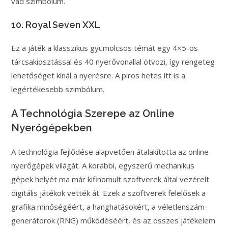
vad szimbólum.
10. Royal Seven XXL
Ez a játék a klasszikus gyümölcsös témát egy 4×5-ös
tárcsakiosztással és 40 nyerővonallal ötvözi, így rengeteg
lehetőséget kínál a nyerésre. A piros hetes itt is a
legértékesebb szimbólum.
A Technológia Szerepe az Online
Nyerőgépekben
A technológia fejlődése alapvetően átalakította az online
nyerőgépek világát. A korábbi, egyszerű mechanikus
gépek helyét ma már kifinomult szoftverek által vezérelt
digitális játékok vették át. Ezek a szoftverek felelősek a
grafika minőségéért, a hanghatásokért, a véletlenszám-
generátorok (RNG) működéséért, és az összes játékelem