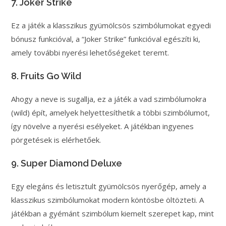
7. Joker Strike
Ez a játék a klasszikus gyümölcsös szimbólumokat egyedi
bónusz funkcióval, a “Joker Strike” funkcióval egészíti ki,
amely további nyerési lehetőségeket teremt.
8. Fruits Go Wild
Ahogy a neve is sugallja, ez a játék a vad szimbólumokra
(wild) épít, amelyek helyettesíthetik a többi szimbólumot,
így növelve a nyerési esélyeket. A játékban ingyenes
pörgetések is elérhetőek.
9. Super Diamond Deluxe
Egy elegáns és letisztult gyümölcsös nyerőgép, amely a
klasszikus szimbólumokat modern köntösbe öltözteti. A
játékban a gyémánt szimbólum kiemelt szerepet kap, mint