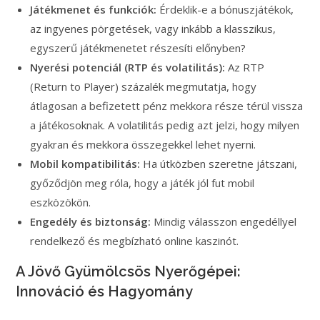
Játékmenet és funkciók:
Érdeklik-e a bónuszjátékok,
az ingyenes pörgetések, vagy inkább a klasszikus,
egyszerű játékmenetet részesíti előnyben?
Nyerési potenciál (RTP és volatilitás):
Az RTP
(Return to Player) százalék megmutatja, hogy
átlagosan a befizetett pénz mekkora része térül vissza
a játékosoknak. A volatilitás pedig azt jelzi, hogy milyen
gyakran és mekkora összegekkel lehet nyerni.
Mobil kompatibilitás:
Ha útközben szeretne játszani,
győződjön meg róla, hogy a játék jól fut mobil
eszközökön.
Engedély és biztonság:
Mindig válasszon engedéllyel
rendelkező és megbízható online kaszinót.
A Jövő Gyümölcsös Nyerőgépei:
Innováció és Hagyomány