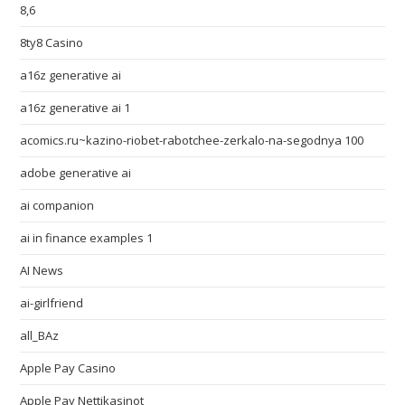
8,6
8ty8 Casino
a16z generative ai
a16z generative ai 1
acomics.ru~kazino-riobet-rabotchee-zerkalo-na-segodnya 100
adobe generative ai
ai companion
ai in finance examples 1
AI News
ai-girlfriend
all_BAz
Apple Pay Casino
Apple Pay Nettikasinot