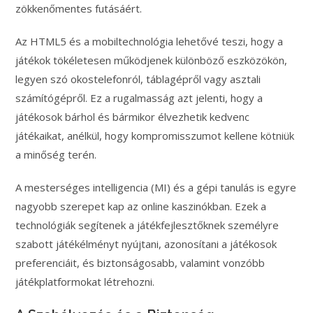
zökkenőmentes futásáért.
Az HTML5 és a mobiltechnológia lehetővé teszi, hogy a
játékok tökéletesen működjenek különböző eszközökön,
legyen szó okostelefonról, táblagépről vagy asztali
számítógépről. Ez a rugalmasság azt jelenti, hogy a
játékosok bárhol és bármikor élvezhetik kedvenc
játékaikat, anélkül, hogy kompromisszumot kellene kötniük
a minőség terén.
A mesterséges intelligencia (MI) és a gépi tanulás is egyre
nagyobb szerepet kap az online kaszinókban. Ezek a
technológiák segítenek a játékfejlesztőknek személyre
szabott játékélményt nyújtani, azonosítani a játékosok
preferenciáit, és biztonságosabb, valamint vonzóbb
játékplatformokat létrehozni.