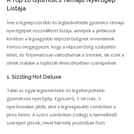
A Top 10 Gyümölcs Témájú Nyerőgép
Listája
Íme a legnépszerűbb és legkedveltebb gyümölcs témájú
nyerőgépek összeállított listája, amelyek a játékosok
körében a legnagyobb népszerűségnek örvendenek.
Fontos megjegyezni, hogy a népszerűség szubjektív
lehet, és folyamatosan változhatnak a trendek, de ezek a
címek stabilan a toplisták élmezőnyében szerepelnek.
1. Sizzling Hot Deluxe
Talán az egyik legismertebb és legelterjedtebb
gyümölcsös nyerőgép. Egyszerű, 5 tárcsás, 5
nyerővonalas játék, ahol a legmagasabb szimbólum a
piros hetes. A szóró szimbólum (csillag) is kiemelkedő
szerepet játszik, mivel bármely pozícióban fizet.