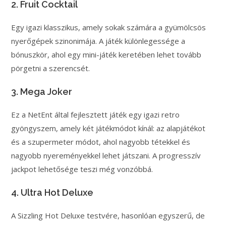
2. Fruit Cocktail
Egy igazi klasszikus, amely sokak számára a gyümölcsös
nyerőgépek szinonimája. A játék különlegessége a
bónuszkör, ahol egy mini-játék keretében lehet tovább
pörgetni a szerencsét.
3. Mega Joker
Ez a NetEnt által fejlesztett játék egy igazi retro
gyöngyszem, amely két játékmódot kínál: az alapjátékot
és a szupermeter módot, ahol nagyobb tétekkel és
nagyobb nyereményekkel lehet játszani. A progresszív
jackpot lehetősége teszi még vonzóbbá.
4. Ultra Hot Deluxe
A Sizzling Hot Deluxe testvére, hasonlóan egyszerű, de