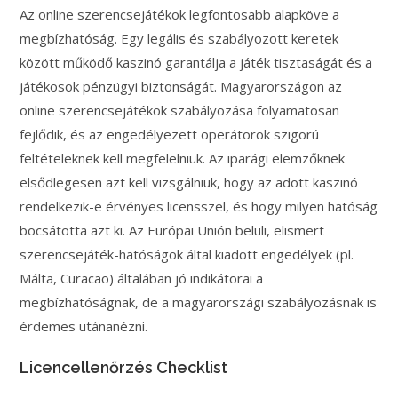
Az online szerencsejátékok legfontosabb alapköve a
megbízhatóság. Egy legális és szabályozott keretek
között működő kaszinó garantálja a játék tisztaságát és a
játékosok pénzügyi biztonságát. Magyarországon az
online szerencsejátékok szabályozása folyamatosan
fejlődik, és az engedélyezett operátorok szigorú
feltételeknek kell megfelelniük. Az iparági elemzőknek
elsődlegesen azt kell vizsgálniuk, hogy az adott kaszinó
rendelkezik-e érvényes licensszel, és hogy milyen hatóság
bocsátotta azt ki. Az Európai Unión belüli, elismert
szerencsejáték-hatóságok által kiadott engedélyek (pl.
Málta, Curacao) általában jó indikátorai a
megbízhatóságnak, de a magyarországi szabályozásnak is
érdemes utánanézni.
Licencellenőrzés Checklist