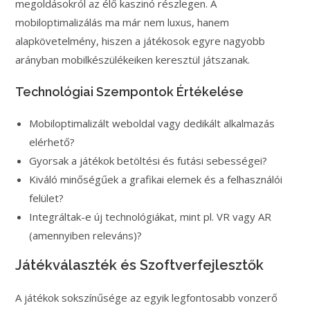
megoldásokról az élő kaszinó részlegen. A
mobiloptimalizálás ma már nem luxus, hanem
alapkövetelmény, hiszen a játékosok egyre nagyobb
arányban mobilkészülékeiken keresztül játszanak.
Technológiai Szempontok Értékelése
Mobiloptimalizált weboldal vagy dedikált alkalmazás
elérhető?
Gyorsak a játékok betöltési és futási sebességei?
Kiváló minőségűek a grafikai elemek és a felhasználói
felület?
Integráltak-e új technológiákat, mint pl. VR vagy AR
(amennyiben releváns)?
Játékválaszték és Szoftverfejlesztők
A játékok sokszínűsége az egyik legfontosabb vonzerő