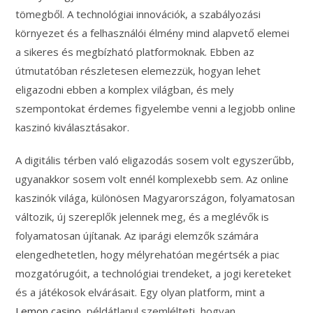
tömegből. A technológiai innovációk, a szabályozási
környezet és a felhasználói élmény mind alapvető elemei
a sikeres és megbízható platformoknak. Ebben az
útmutatóban részletesen elemezzük, hogyan lehet
eligazodni ebben a komplex világban, és mely
szempontokat érdemes figyelembe venni a legjobb online
kaszinó kiválasztásakor.
A digitális térben való eligazodás sosem volt egyszerűbb,
ugyanakkor sosem volt ennél komplexebb sem. Az online
kaszinók világa, különösen Magyarországon, folyamatosan
változik, új szereplők jelennek meg, és a meglévők is
folyamatosan újítanak. Az iparági elemzők számára
elengedhetetlen, hogy mélyrehatóan megértsék a piac
mozgatórugóit, a technológiai trendeket, a jogi kereteket
és a játékosok elvárásait. Egy olyan platform, mint a
Lemon casino
, példátlanul szemlélteti, hogyan