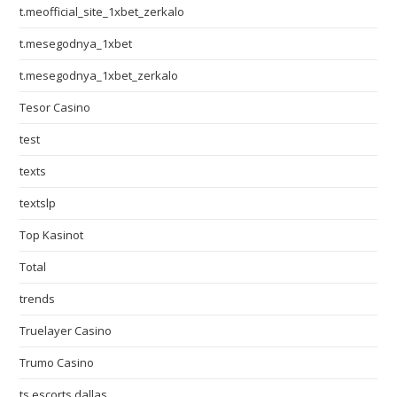
t.meofficial_site_1xbet_zerkalo
t.mesegodnya_1xbet
t.mesegodnya_1xbet_zerkalo
Tesor Casino
test
texts
textslp
Top Kasinot
Total
trends
Truelayer Casino
Trumo Casino
ts escorts dallas