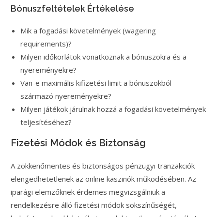
Bónuszfeltételek Értékelése
Mik a fogadási követelmények (wagering
requirements)?
Milyen időkorlátok vonatkoznak a bónuszokra és a
nyereményekre?
Van-e maximális kifizetési limit a bónuszokból
származó nyereményekre?
Milyen játékok járulnak hozzá a fogadási követelmények
teljesítéséhez?
Fizetési Módok és Biztonság
A zökkenőmentes és biztonságos pénzügyi tranzakciók
elengedhetetlenek az online kaszinók működésében. Az
iparági elemzőknek érdemes megvizsgálniuk a
rendelkezésre álló fizetési módok sokszínűségét,