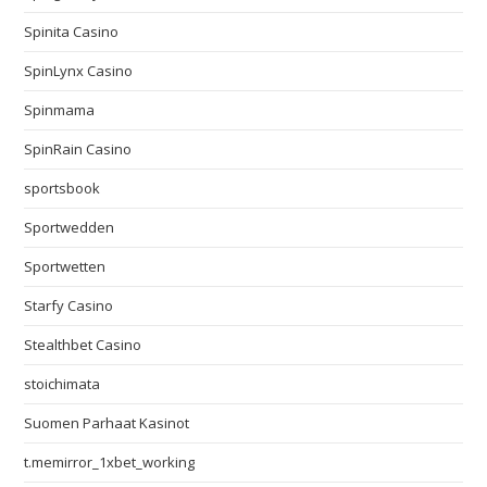
Spinita Casino
SpinLynx Casino
Spinmama
SpinRain Casino
sportsbook
Sportwedden
Sportwetten
Starfy Casino
Stealthbet Casino
stoichimata
Suomen Parhaat Kasinot
t.memirror_1xbet_working