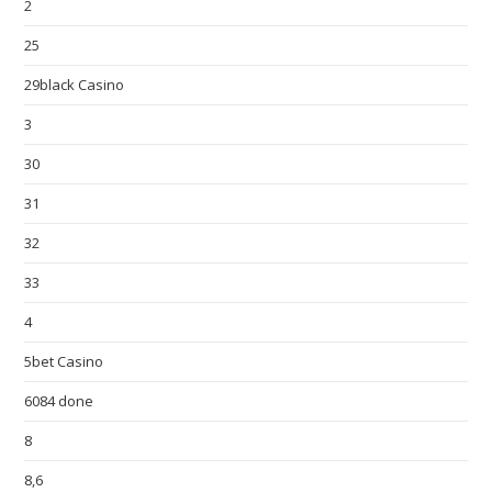
2
25
29black Casino
3
30
31
32
33
4
5bet Casino
6084 done
8
8,6