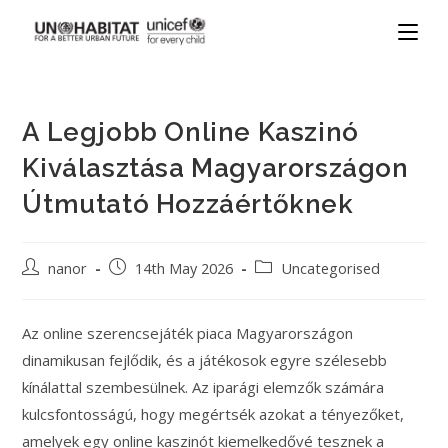
A Legjobb Online Kaszinó
Kiválasztása Magyarországon
Útmutató Hozzáértőknek
nanor
14th May 2026
Uncategorised
Az online szerencsejáték piaca Magyarországon
dinamikusan fejlődik, és a játékosok egyre szélesebb
kínálattal szembesülnek. Az iparági elemzők számára
kulcsfontosságú, hogy megértsék azokat a tényezőket,
amelyek egy online kaszinót kiemelkedővé tesznek a