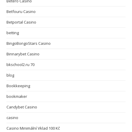
Betero Casino
Betfouru Casino
Betportal Casino
betting
BingoBongoStars Casino
Binnarybet Casino
bkschool2.ru 70
blog
Bookkeeping
bookmaker
Candybet Casino
casino
Casino Minimální Vklad 100 Kč