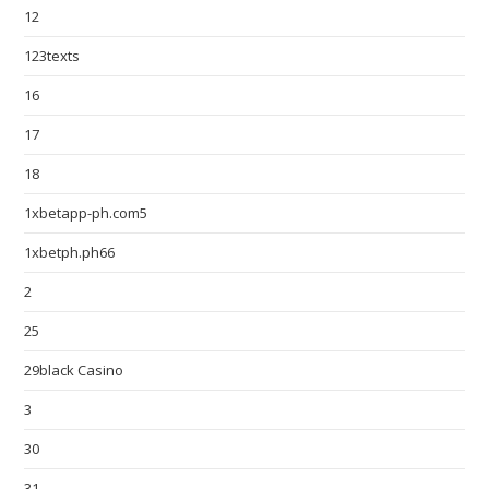
12
123texts
16
17
18
1xbetapp-ph.com5
1xbetph.ph66
2
25
29black Casino
3
30
31