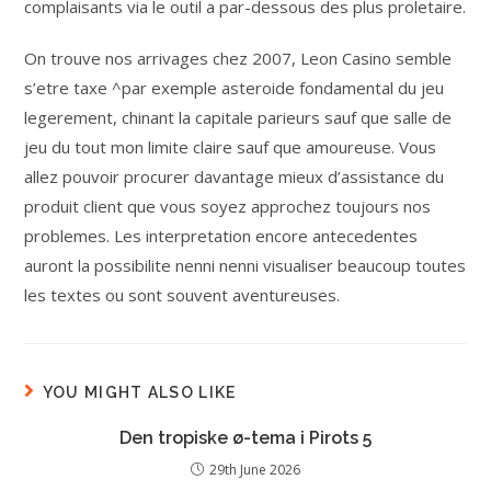
complaisants via le outil a par-dessous des plus proletaire.
On trouve nos arrivages chez 2007, Leon Casino semble
s’etre taxe ^par exemple asteroide fondamental du jeu
legerement, chinant la capitale parieurs sauf que salle de
jeu du tout mon limite claire sauf que amoureuse. Vous
allez pouvoir procurer davantage mieux d’assistance du
produit client que vous soyez approchez toujours nos
problemes. Les interpretation encore antecedentes
auront la possibilite nenni nenni visualiser beaucoup toutes
les textes ou sont souvent aventureuses.
YOU MIGHT ALSO LIKE
Den tropiske ø-tema i Pirots 5
29th June 2026