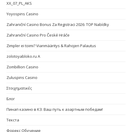
XX_07_PL_AKS
Yoyospins Casino
Zahraniční Casino Bonus Za Registraci 2026: TOP Nabídky
Zahraniční Casino Pro České Hráče
Zimpler ei toimi? Vianmääritys & Rahojen Palautus
zolotoyabloko.ru A
Zombillion Casino
Zuluspins Casino
Στοιχηματικές
Блог
Пинап казино в КЗ: Ваш путь к азартным победам!
Текста
Форекс Обучение