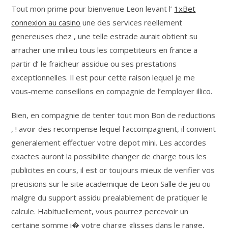
Tout mon prime pour bienvenue Leon levant l’
1xBet
connexion au casino
une des services reellement
genereuses chez , une telle estrade aurait obtient su
arracher une milieu tous les competiteurs en france a
partir d’ le fraicheur assidue ou ses prestations
exceptionnelles. Il est pour cette raison lequel je me
vous-meme conseillons en compagnie de l’employer illico.
Bien, en compagnie de tenter tout mon Bon de reductions
, ! avoir des recompense lequel l’accompagnent, il convient
generalement effectuer votre depot mini. Les accordes
exactes auront la possibilite changer de charge tous les
publicites en cours, il est or toujours mieux de verifier vos
precisions sur le site academique de Leon Salle de jeu ou
malgre du support assidu prealablement de pratiquer le
calcule. Habituellement, vous pourrez percevoir un
certaine somme i� votre charge glisses dans le range,