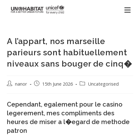
A l’appart, nos marseille
parieurs sont habituellement
niveaux sans bouger de cinq�
nanor
15th June 2026
Uncategorised
Cependant, egalement pour le casino
legerement, mes compliments des
heures de miser a l�egard de methode
patron