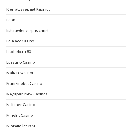
Kierrätysvapaat Kasinot
Leon
listcrawler corpus christi
LolaJack Casino
lotohelp.ru 80
Lussurio Casino
Maltan Kasinot
Mamzinobet Casino
Megapari New Casinos
Millioner Casino
MineBit Casino
Minimitalletus 5E