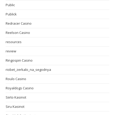
Public
Publick
Redracer Casino
Reelson Casino
resources
review
Ringospin Casino
riobet_zerkalo_na_segodnya
Roulo Casino
Royaldogs Casino
Siirto Kasinot
Siru Kasinot