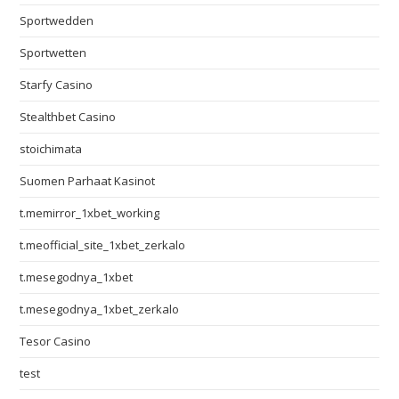
Sportwedden
Sportwetten
Starfy Casino
Stealthbet Casino
stoichimata
Suomen Parhaat Kasinot
t.memirror_1xbet_working
t.meofficial_site_1xbet_zerkalo
t.mesegodnya_1xbet
t.mesegodnya_1xbet_zerkalo
Tesor Casino
test