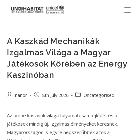
A Kaszkád Mechanikák
Izgalmas Világa a Magyar
Játékosok Körében az Energy
Kaszinóban
nanor
8th July 2026
Uncategorised
Az online kaszinók világa folyamatosan fejlődik, és a
játékosok mindig új, izgalmas élményeket keresnek.
Magyarországon is egyre népszerűbbek azok a