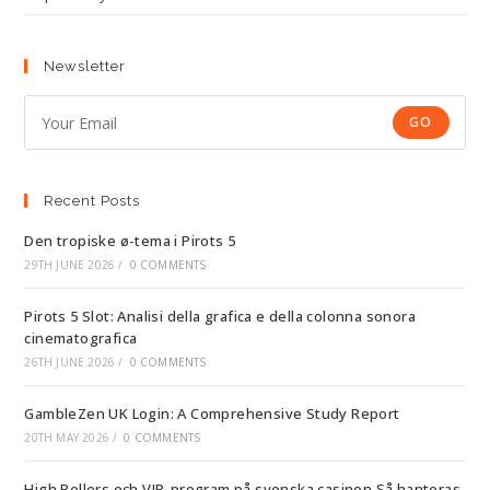
Newsletter
GO
Recent Posts
Den tropiske ø-tema i Pirots 5
29TH JUNE 2026
/
0 COMMENTS
Pirots 5 Slot: Analisi della grafica e della colonna sonora
cinematografica
26TH JUNE 2026
/
0 COMMENTS
GambleZen UK Login: A Comprehensive Study Report
20TH MAY 2026
/
0 COMMENTS
High Rollers och VIP-program på svenska casinon Så hanteras