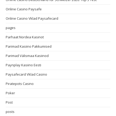
Online Casino Paysafe
Online Casino Vklad Paysafecard
pages
Parhaat Nordea Kasinot
Parimad Kasiino Pakkumised
Parimad Välismaa Kasiinod
Paynplay Kasiino Eesti
Paysafecard Vklad Casino
Piratepots Casino
Poker
Post
posts