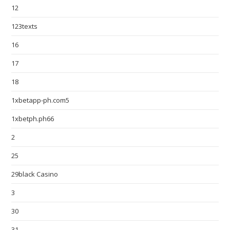
12
123texts
16
17
18
1xbetapp-ph.com5
1xbetph.ph66
2
25
29black Casino
3
30
31