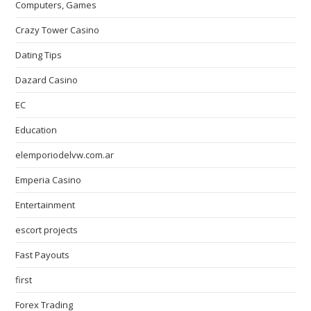
Computers, Games
Crazy Tower Сasino
Dating Tips
Dazard Casino
EC
Education
elemporiodelvw.com.ar
Emperia Casino
Entertainment
escort projects
Fast Payouts
first
Forex Trading