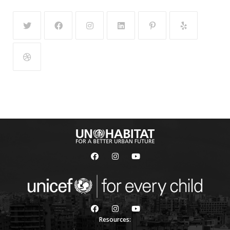
Resources: