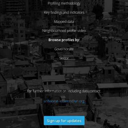
Profiling methodology
Key findings and indicators
Mapped data
Neighbourhood profile video
Browse profiles by:
Governorate
Sector
For further information on including data,contact:
unhabitat-lebanon@un.org
Sign up for updates