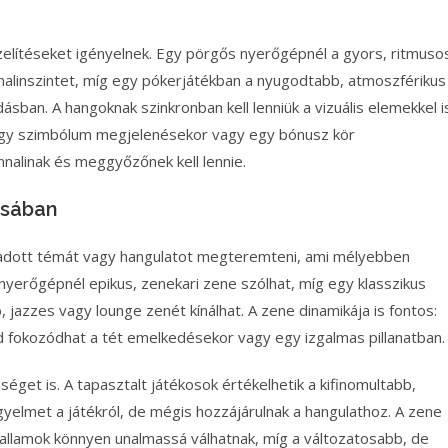
elítéseket igényelnek. Egy pörgős nyerőgépnél a gyors, ritmuso
alinszintet, míg egy pókerjátékban a nyugodtabb, atmoszférikus
sban. A hangoknak szinkronban kell lenniük a vizuális elemekkel i
 egy szimbólum megjelenésekor vagy egy bónusz kör
nalinak és meggyőzőnek kell lennie.
ásában
 adott témát vagy hangulatot megteremteni, ami mélyebben
 nyerőgépnél epikus, zenekari zene szólhat, míg egy klasszikus
b, jazzes vagy lounge zenét kínálhat. A zene dinamikája is fontos:
 fokozódhat a tét emelkedésekor vagy egy izgalmas pillanatban.
séget is. A tapasztalt játékosok értékelhetik a kifinomultabb,
yelmet a játékról, de mégis hozzájárulnak a hangulathoz. A zene
ő dallamok könnyen unalmassá válhatnak, míg a változatosabb, de