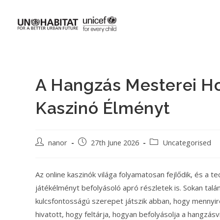
A Hangzás Mesterei Ho
Kaszinó Élményt
nanor
27th June 2026
Uncategorised
Az online kaszinók világa folyamatosan fejlődik, és a t
játékélményt befolyásoló apró részletek is. Sokan talá
kulcsfontosságú szerepet játszik abban, hogy mennyire
hivatott, hogy feltárja, hogyan befolyásolja a hangzás