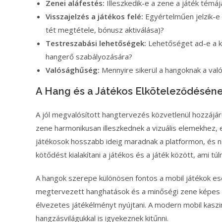
Zenei aláfestés:
Illeszkedik-e a zene a játék témá
Visszajelzés a játékos felé:
Egyértelműen jelzik-e 
tét megtétele, bónusz aktiválása)?
Testreszabási lehetőségek:
Lehetőséget ad-e a ka
hangerő szabályozására?
Valósághűség:
Mennyire sikerül a hangoknak a való
A Hang és a Játékos Elköteleződésén
A jól megvalósított hangtervezés közvetlenül hozzájá
zene harmonikusan illeszkednek a vizuális elemekhez, e
játékosok hosszabb ideig maradnak a platformon, és n
kötődést kialakítani a játékos és a játék között, ami 
A hangok szerepe különösen fontos a mobil játékok ese
megtervezett hanghatások és a minőségi zene képes póto
élvezetes játékélményt nyújtani. A modern mobil kasz
hangzásvilágukkal is igyekeznek kitűnni.