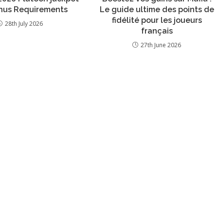
onus Requirements
Le guide ultime des points de
fidélité pour les joueurs
28th July 2026
français
27th June 2026