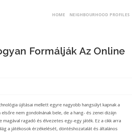
HOME
NEIGHBOURHOOD PROFILES
gyan Formálják Az Online
echnológia újításai mellett egyre nagyobb hangsúlyt kapnak a
n elsőre nem gondolnának bele, de a hang- és zenei dizájn
 magával ragadó és élvezetes egy-egy játék. Ez a cikk arra
világ a játékosok érzékelését, döntéshozatalát és általános