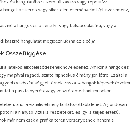
jához és hangulatához? Nem túl zavaró vagy repetitív?
a hangok a sikeres vagy sikertelen eseményeket (pl. nyeremény,
szinó a hangok és a zene ki- vagy bekapcsolására, vagy a
di kaszinó hangulatát megidézniük (ha ez a cél)?
ek Összefüggése
rul a játékos elköteleződésének növeléséhez. Amikor a hangok és
gy magával ragadó, szinte hipnotikus élmény jön létre. Ezáltal a
agyobb valószínűséggel térnek vissza. A hangok képesek érzelmi
túlmutat a puszta nyerési vagy vesztési mechanizmusokon.
tében, ahol a vizuális élmény korlátozottabb lehet. A gondosan
lni a hiányzó vizuális részleteket, és így is teljes értékű,
inók már nem csak a grafika terén versenyeznek, hanem a