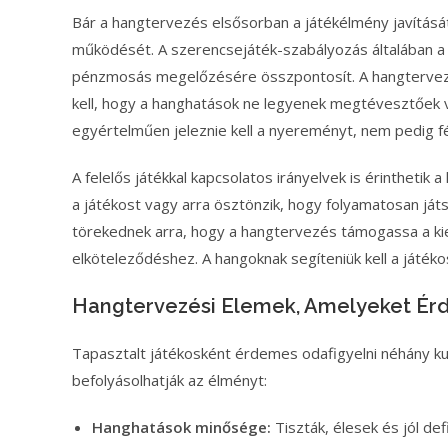
Bár a hangtervezés elsősorban a játékélmény javítását
működését. A szerencsejáték-szabályozás általában a
pénzmosás megelőzésére összpontosít. A hangtervezés
kell, hogy a hanghatások ne legyenek megtévesztőek 
egyértelműen jeleznie kell a nyereményt, nem pedig f
A felelős játékkal kapcsolatos irányelvek is érinthetik
a játékost vagy arra ösztönzik, hogy folyamatosan játs
törekednek arra, hogy a hangtervezés támogassa a ki
elköteleződéshez. A hangoknak segíteniük kell a játéko
Hangtervezési Elemek, Amelyeket Érd
Tapasztalt játékosként érdemes odafigyelni néhány k
befolyásolhatják az élményt:
Hanghatások minősége:
Tiszták, élesek és jól d