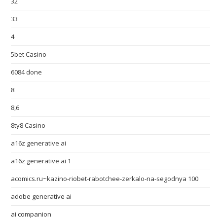
32
33
4
5bet Casino
6084 done
8
8,6
8ty8 Casino
a16z generative ai
a16z generative ai 1
acomics.ru~kazino-riobet-rabotchee-zerkalo-na-segodnya 100
adobe generative ai
ai companion