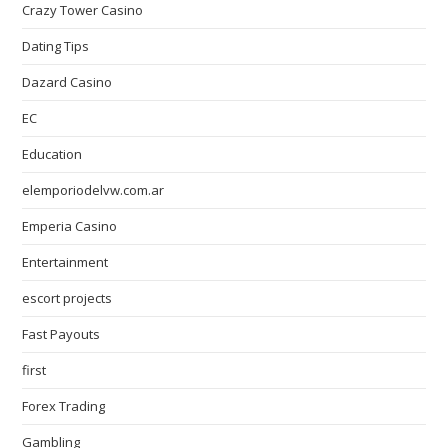
Crazy Tower Сasino
Dating Tips
Dazard Casino
EC
Education
elemporiodelvw.com.ar
Emperia Casino
Entertainment
escort projects
Fast Payouts
first
Forex Trading
Gambling