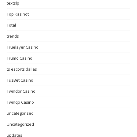
textslp
Top Kasinot
Total
trends
Truelayer Casino
Trumo Casino
ts escorts dallas
TuzBet Casino
Twindor Casino
Twinqo Casino
uncategorised
Uncategorized
updates