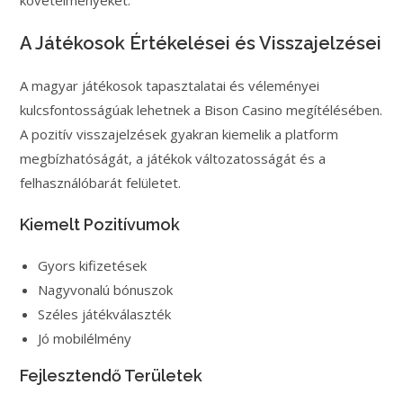
követelményeket.
A Játékosok Értékelései és Visszajelzései
A magyar játékosok tapasztalatai és véleményei
kulcsfontosságúak lehetnek a Bison Casino megítélésében.
A pozitív visszajelzések gyakran kiemelik a platform
megbízhatóságát, a játékok változatosságát és a
felhasználóbarát felületet.
Kiemelt Pozitívumok
Gyors kifizetések
Nagyvonalú bónuszok
Széles játékválaszték
Jó mobilélmény
Fejlesztendő Területek