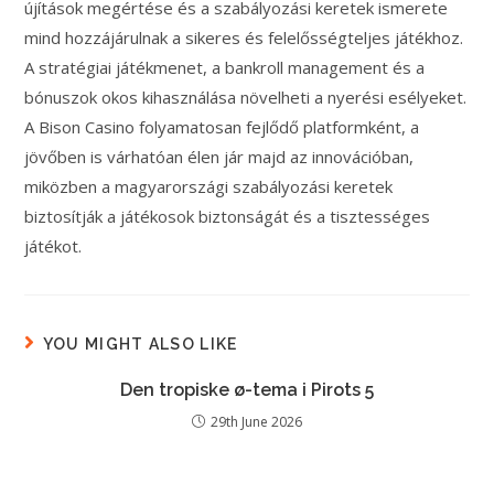
újítások megértése és a szabályozási keretek ismerete
mind hozzájárulnak a sikeres és felelősségteljes játékhoz.
A stratégiai játékmenet, a bankroll management és a
bónuszok okos kihasználása növelheti a nyerési esélyeket.
A Bison Casino folyamatosan fejlődő platformként, a
jövőben is várhatóan élen jár majd az innovációban,
miközben a magyarországi szabályozási keretek
biztosítják a játékosok biztonságát és a tisztességes
játékot.
YOU MIGHT ALSO LIKE
Den tropiske ø-tema i Pirots 5
29th June 2026