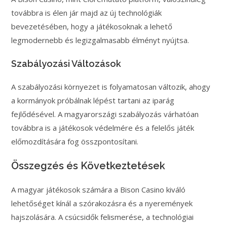
továbbra is élen jár majd az új technológiák
bevezetésében, hogy a játékosoknak a lehető
legmodernebb és legizgalmasabb élményt nyújtsa.
Szabályozási Változások
A szabályozási környezet is folyamatosan változik, ahogy
a kormányok próbálnak lépést tartani az iparág
fejlődésével. A magyarországi szabályozás várhatóan
továbbra is a játékosok védelmére és a felelős játék
előmozdítására fog összpontosítani.
Összegzés és Következtetések
A magyar játékosok számára a Bison Casino kiváló
lehetőséget kínál a szórakozásra és a nyeremények
hajszolására. A csúcsidők felismerése, a technológiai