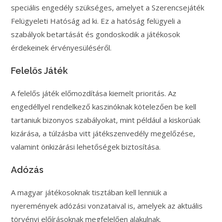
speciális engedély szükséges, amelyet a Szerencsejáték
Felügyeleti Hatóság ad ki. Ez a hatóság felügyeli a
szabályok betartását és gondoskodik a játékosok
érdekeinek érvényesüléséről.
Felelős Játék
A felelős játék előmozdítása kiemelt prioritás. Az
engedéllyel rendelkező kaszinóknak kötelezően be kell
tartaniuk bizonyos szabályokat, mint például a kiskorúak
kizárása, a túlzásba vitt játékszenvedély megelőzése,
valamint önkizárási lehetőségek biztosítása.
Adózás
A magyar játékosoknak tisztában kell lenniük a
nyeremények adózási vonzataival is, amelyek az aktuális
törvényi előírásoknak megfelelően alakulnak.