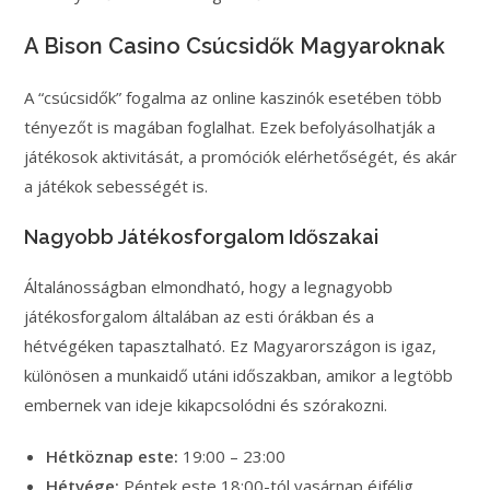
A Bison Casino Csúcsidők Magyaroknak
A “csúcsidők” fogalma az online kaszinók esetében több
tényezőt is magában foglalhat. Ezek befolyásolhatják a
játékosok aktivitását, a promóciók elérhetőségét, és akár
a játékok sebességét is.
Nagyobb Játékosforgalom Időszakai
Általánosságban elmondható, hogy a legnagyobb
játékosforgalom általában az esti órákban és a
hétvégéken tapasztalható. Ez Magyarországon is igaz,
különösen a munkaidő utáni időszakban, amikor a legtöbb
embernek van ideje kikapcsolódni és szórakozni.
Hétköznap este:
19:00 – 23:00
Hétvége:
Péntek este 18:00-tól vasárnap éjfélig