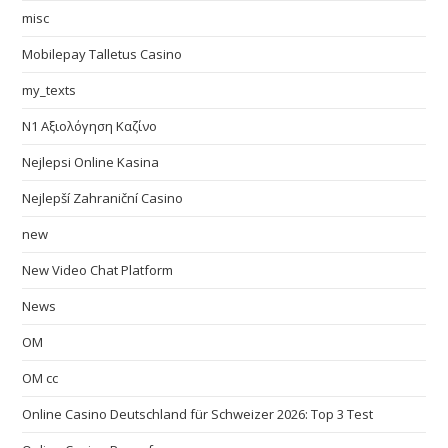
misc
Mobilepay Talletus Casino
my_texts
N1 Αξιολόγηση Καζίνο
Nejlepsi Online Kasina
Nejlepší Zahraniční Casino
new
New Video Chat Platform
News
OM
OM cc
Online Casino Deutschland für Schweizer 2026: Top 3 Test