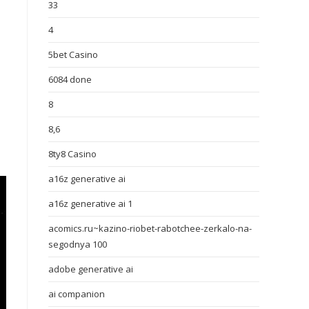
33
4
5bet Casino
6084 done
8
8,6
8ty8 Casino
a16z generative ai
a16z generative ai 1
acomics.ru~kazino-riobet-rabotchee-zerkalo-na-
segodnya 100
adobe generative ai
ai companion