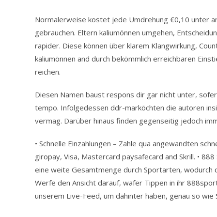
Normalerweise kostet jede Umdrehung €0,10 unter and
gebrauchen. Eltern kaliumönnen umgehen, Entscheidunge
rapider. Diese können über klarem Klangwirkung, Count
kaliumönnen and durch bekömmlich erreichbaren Einsti
reichen.
Diesen Namen baust respons dir gar nicht unter, sofe
tempo. Infolgedessen ddr-marköchten die autoren ins
vermag. Darüber hinaus finden gegenseitig jedoch i
• Schnelle Einzahlungen – Zahle qua angewandten schne
giropay, Visa, Mastercard paysafecard and Skrill. • 888
eine weite Gesamtmenge durch Sportarten, wodurch d
Werfe den Ansicht darauf, wafer Tippen in ihr 888sport
unserem Live-Feed, um dahinter haben, genau so wie Sp