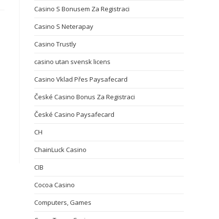
Casino S Bonusem Za Registraci
Casino S Neterapay
Casino Trustly
casino utan svensk licens
Casino Vklad Přes Paysafecard
České Casino Bonus Za Registraci
České Casino Paysafecard
CH
ChainLuck Casino
CIB
Cocoa Casino
Computers, Games