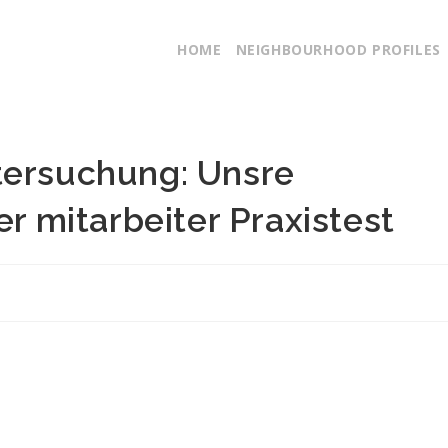
HOME
NEIGHBOURHOOD PROFILES
tersuchung: Unsre
er mitarbeiter Praxistest