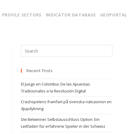
PROFILE SECTORS
INDICATOR DATABASE
GEOPORTAL
Recent Posts
El Juego en Colombia: De las Apuestas
Tradicionales a la Revolución Digital
Crashspelens framfart på svenska nätcasinon en
djupdykning
Die Betwinner Selbstausschluss Option: Ein
Leitfaden für erfahrene Spieler in der Schweiz