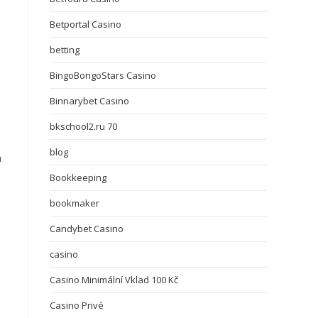
Betportal Casino
betting
BingoBongoStars Casino
Binnarybet Casino
bkschool2.ru 70
blog
n
Bookkeeping
bookmaker
Candybet Casino
casino
Casino Minimální Vklad 100 Kč
Casino Privé