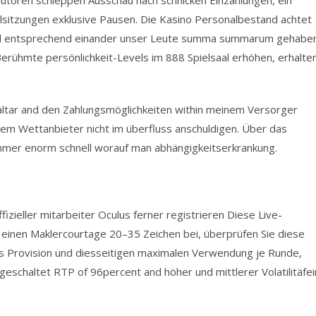
utoren schleppen Ausschau nach schnicken Einzahlungen, ein
elsitzungen exklusive Pausen. Die Kasino Personalbestand achtet
und entsprechend einander unser Leute summa summarum gehabe
Berühmte persönlichkeit-Levels im 888 Spielsaal erhöhen, erhalte
altar and den Zahlungsmöglichkeiten within meinem Versorger
m Wettanbieter nicht im überfluss anschuldigen. Über das
immer enorm schnell worauf man abhängigkeitserkrankung.
izieller mitarbeiter Oculus ferner registrieren Diese Live-
r einen Maklercourtage 20–35 Zeichen bei, überprüfen Sie diese
es Provision und diesseitigen maximalen Verwendung je Runde,
ngeschaltet RTP of 96percent and höher und mittlerer Volatilitäfei