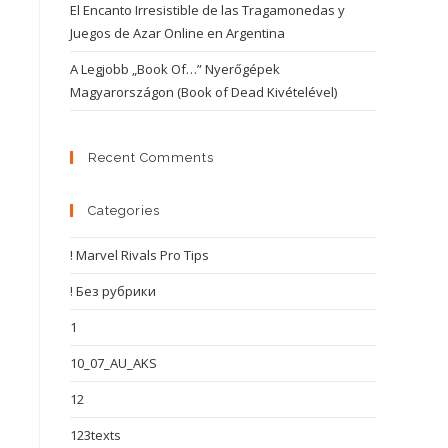
El Encanto Irresistible de las Tragamonedas y
Juegos de Azar Online en Argentina
A Legjobb „Book Of…” Nyerőgépek
Magyarországon (Book of Dead Kivételével)
Recent Comments
Categories
! Marvel Rivals Pro Tips
! Без рубрики
1
.
10_07_AU_AKS
12
123texts