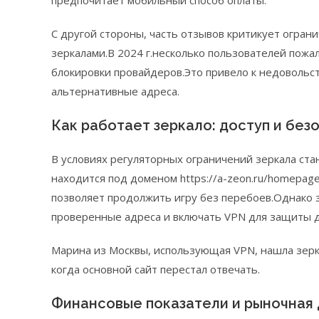
предпочитает мобильный способ оплаты.
С другой стороны, часть отзывов критикует огран
зеркалами.В 2024 г.несколько пользователей пожал
блокировки провайдеров.Это привело к недовольс
альтернативные адреса.
Как работает зеркало: доступ и без
В условиях регуляторных ограничений зеркала ста
находится под доменом https://a-zeon.ru/homepage
позволяет продолжить игру без перебоев.Однако 
проверенные адреса и включать VPN для защиты 
Марина из Москвы, использующая VPN, нашла зерка
когда основной сайт перестал отвечать.
Финансовые показатели и рыночная