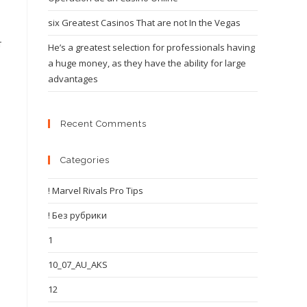
six Greatest Casinos That are not In the Vegas
т
He’s a greatest selection for professionals having
a huge money, as they have the ability for large
advantages
Recent Comments
Categories
! Marvel Rivals Pro Tips
! Без рубрики
1
10_07_AU_AKS
12