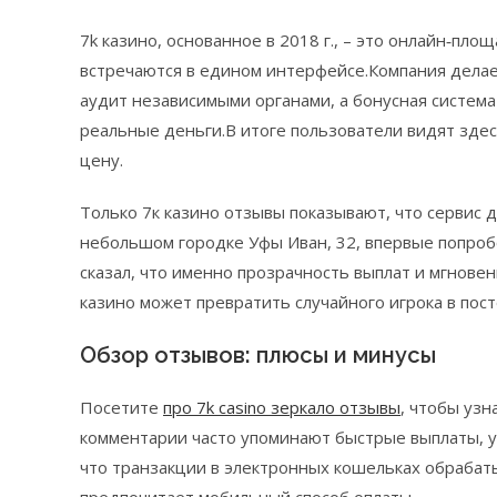
7k казино, основанное в 2018 г., – это онлайн‑пл
встречаются в едином интерфейсе.Компания делает
аудит независимыми органами, а бонусная система
реальные деньги.В итоге пользователи видят здесь
цену.
Только 7к казино отзывы показывают, что сервис
небольшом городке Уфы Иван, 32, впервые попробо
сказал, что именно прозрачность выплат и мгновен
казино может превратить случайного игрока в пост
Обзор отзывов: плюсы и минусы
Посетите
про 7k casino зеркало отзывы
, чтобы уз
комментарии часто упоминают быстрые выплаты, 
что транзакции в электронных кошельках обрабаты