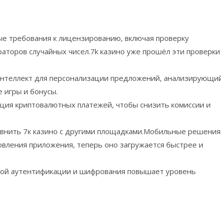
ые требования к лицензированию, включая проверку
раторов случайных чисел.7k казино уже прошёл эти проверки
 интеллект для персонализации предложений, анализирующи
 игры и бонусы.
ация криптовалютных платежей, чтобы снизить комиссии и
внить 7к казино с другими площадками.Мобильные решения
новления приложения, теперь оно загружается быстрее и
ной аутентификации и шифрования повышает уровень