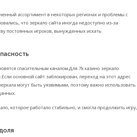
иченный ассортимент в некоторых регионах и проблемы с
овались, что зеркало сайта иногда недоступно из‑за
тву постоянных игроков, вынужденных искать
опасность
новятся спасительным каналом.Для 7k казино зеркало
.Если основной сайт заблокирован, переход на этот адрес
зеркала могут быть уязвимыми, поэтому важно использовать
данных.
ло, которое работало стабильно, и смогла продолжить игру
 доля