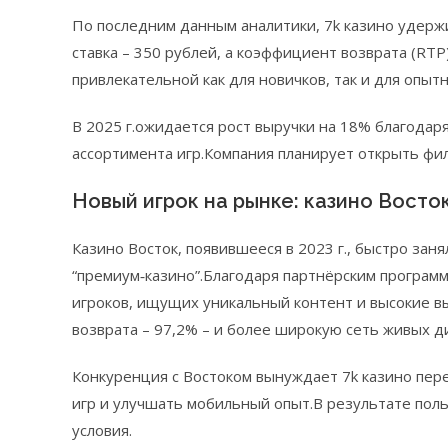
По последним данным аналитики, 7k казино удерж
ставка – 350 рублей, а коэффициент возврата (RT
привлекательной как для новичков, так и для опы
В 2025 г.ожидается рост выручки на 18% благода
ассортимента игр.Компания планирует открыть фил
Новый игрок на рынке: казино Восток
Казино Восток, появившееся в 2023 г., быстро за
“премиум‑казино”.Благодаря партнёрским программ
игроков, ищущих уникальный контент и высокие 
возврата – 97,2% – и более широкую сеть живых д
Конкуренция с Востоком вынуждает 7k казино пер
игр и улучшать мобильный опыт.В результате пол
условия.