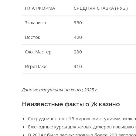
ПЛАТФОРМА
СРЕДНЯЯ СТАВКА (РУБ.)
7k казино
350
Восток
420
СлотМастер
280
ИгроПлюс
310
Данные актуальны на конец 2025 г.
Неизвестные факты о 7k казино
Сотрудничество с 15 мировыми студиями, включа
Ежегодные курсы для живых дилеров повышают
В 2024 г.было зафиксировано более 200 запросо