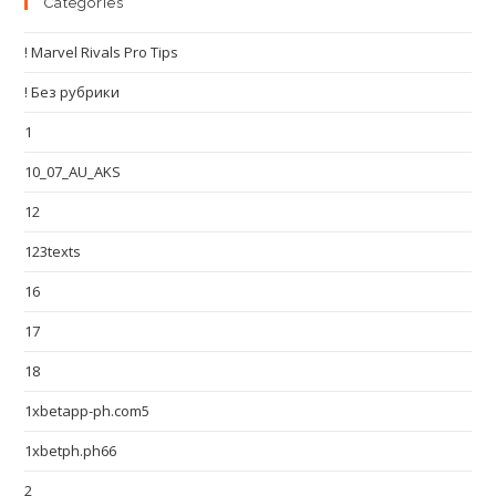
Categories
! Marvel Rivals Pro Tips
! Без рубрики
1
10_07_AU_AKS
12
123texts
16
17
18
1xbetapp-ph.com5
1xbetph.ph66
2