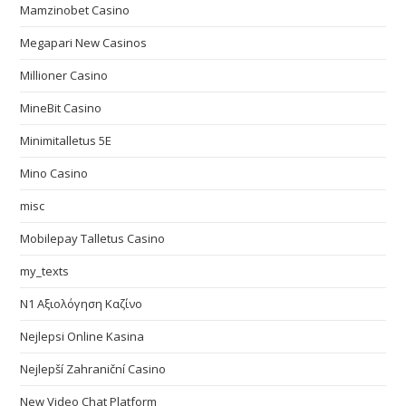
Mamzinobet Casino
Megapari New Casinos
Millioner Casino
MineBit Casino
Minimitalletus 5E
Mino Casino
misc
Mobilepay Talletus Casino
my_texts
N1 Αξιολόγηση Καζίνο
Nejlepsi Online Kasina
Nejlepší Zahraniční Casino
New Video Chat Platform