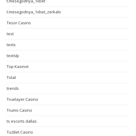
t.mesegodnya_1xbet
t.mesegodnya_1xbet_zerkalo
Tesor Casino
test
texts
textslp
Top Kasinot
Total
trends
Truelayer Casino
Trumo Casino
ts escorts dallas
TuzBet Casino