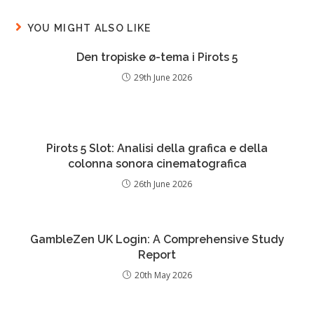
YOU MIGHT ALSO LIKE
Den tropiske ø-tema i Pirots 5
29th June 2026
Pirots 5 Slot: Analisi della grafica e della
colonna sonora cinematografica
26th June 2026
GambleZen UK Login: A Comprehensive Study
Report
20th May 2026