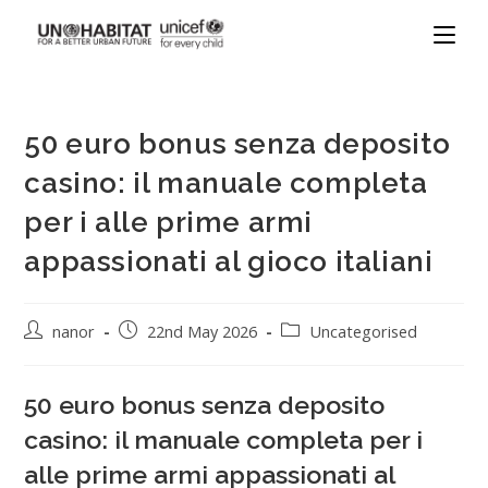
50 euro bonus senza deposito
casino: il manuale completa
per i alle prime armi
appassionati al gioco italiani
nanor
22nd May 2026
Uncategorised
50 euro bonus senza deposito
casino: il manuale completa per i
alle prime armi appassionati al