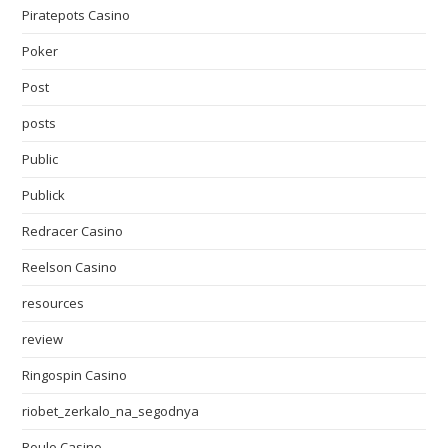
Piratepots Casino
Poker
Post
posts
Public
Publick
Redracer Casino
Reelson Casino
resources
review
Ringospin Casino
riobet_zerkalo_na_segodnya
Roulo Casino