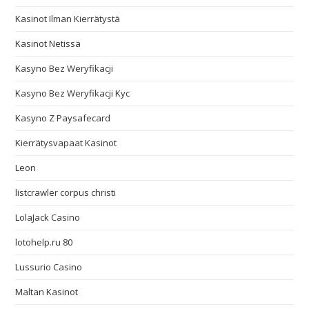
Kasinot Ilman Kierrätystä
Kasinot Netissä
Kasyno Bez Weryfikacji
Kasyno Bez Weryfikacji Kyc
Kasyno Z Paysafecard
Kierrätysvapaat Kasinot
Leon
listcrawler corpus christi
LolaJack Casino
lotohelp.ru 80
Lussurio Casino
Maltan Kasinot