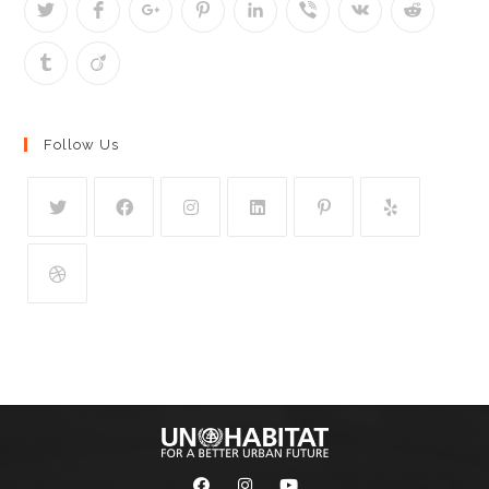
Follow Us