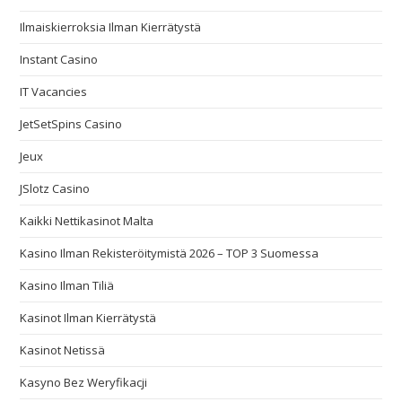
Ilmaiskierroksia Ilman Kierrätystä
Instant Casino
IT Vacancies
JetSetSpins Casino
Jeux
JSlotz Casino
Kaikki Nettikasinot Malta
Kasino Ilman Rekisteröitymistä 2026 – TOP 3 Suomessa
Kasino Ilman Tiliä
Kasinot Ilman Kierrätystä
Kasinot Netissä
Kasyno Bez Weryfikacji