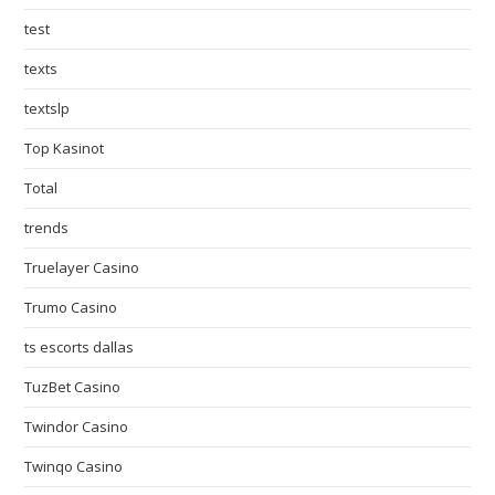
test
texts
textslp
Top Kasinot
Total
trends
Truelayer Casino
Trumo Casino
ts escorts dallas
TuzBet Casino
Twindor Casino
Twinqo Casino