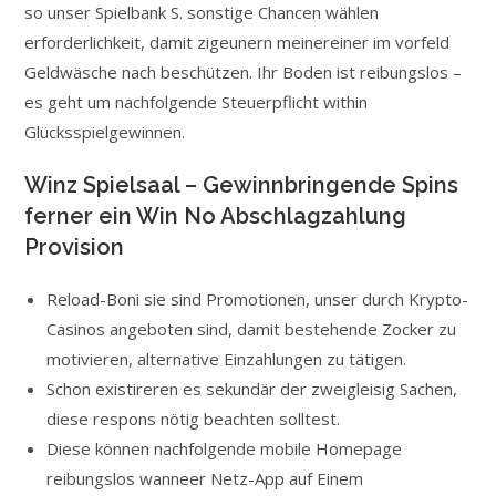
so unser Spielbank S.
sonstige Chancen wählen
erforderlichkeit, damit zigeunern meinereiner im vorfeld
Geldwäsche nach beschützen. Ihr Boden ist reibungslos –
es geht um nachfolgende Steuerpflicht within
Glücksspielgewinnen.
Winz Spielsaal – Gewinnbringende Spins
ferner ein Win No Abschlagzahlung
Provision
Reload-Boni sie sind Promotionen, unser durch Krypto-
Casinos angeboten sind, damit bestehende Zocker zu
motivieren, alternative Einzahlungen zu tätigen.
Schon existireren es sekundär der zweigleisig Sachen,
diese respons nötig beachten solltest.
Diese können nachfolgende mobile Homepage
reibungslos wanneer Netz-App auf Einem