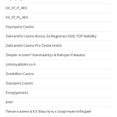
XX_07_IT_AKS
XX_07_PL_AKS
Yoyospins Casino
Zahraniční Casino Bonus Za Registraci 2026: TOP Nabídky
Zahraniční Casino Pro České Hráče
Zimpler ei toimi? Vianmääritys & Rahojen Palautus
zolotoyabloko.ru A
Zombillion Casino
Zuluspins Casino
Στοιχηματικές
Блог
Пинап казино в КЗ: Ваш путь к азартным победам!