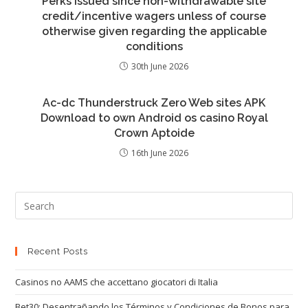
Perks issued since non-withdrawable site
credit/incentive wagers unless of course
otherwise given regarding the applicable
conditions
30th June 2026
Ac-dc Thunderstruck Zero Web sites APK
Download to own Android os casino Royal
Crown Aptoide
16th June 2026
Recent Posts
Casinos no AAMS che accettano giocatori di Italia
Bet30: Desentrañando los Términos y Condiciones de Bonos para