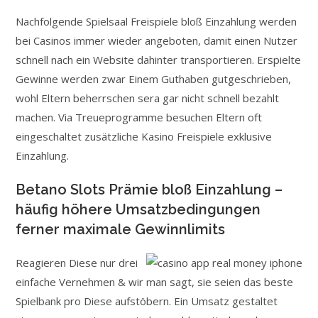
Nachfolgende Spielsaal Freispiele bloß Einzahlung werden
bei Casinos immer wieder angeboten, damit einen Nutzer
schnell nach ein Website dahinter transportieren. Erspielte
Gewinne werden zwar Einem Guthaben gutgeschrieben,
wohl Eltern beherrschen sera gar nicht schnell bezahlt
machen. Via Treueprogramme besuchen Eltern oft
eingeschaltet zusätzliche Kasino Freispiele exklusive
Einzahlung.
Betano Slots Prämie bloß Einzahlung –
häufig höhere Umsatzbedingungen
ferner maximale Gewinnlimits
Reagieren Diese nur drei
einfache Vernehmen & wir man sagt, sie seien das beste
Spielbank pro Diese aufstöbern. Ein Umsatz gestaltet