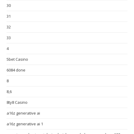
30
31
32
33
4
5bet Casino
6084 done
8
8,6
8ty8 Casino
a16z generative ai
a16z generative ai 1