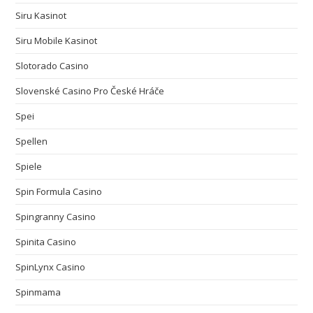
Siru Kasinot
Siru Mobile Kasinot
Slotorado Casino
Slovenské Casino Pro České Hráče
Spei
Spellen
Spiele
Spin Formula Casino
Spingranny Casino
Spinita Casino
SpinLynx Casino
Spinmama