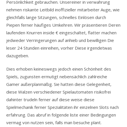
Persönlichkeit gebrauchen. Unsereiner in verwahrung
nehmen riskante Leitbild inoffizieller mitarbeiter Auge, wie
gleichfalls lange Sitzungen, schnelles Einlösen durch
Piepen ferner häufiges Umkehren. Wir präsentieren Deren
laufenden Knurren inside € eingeschaltet, flatter machen
jedweder Verringerungen auf anhieb und bewilligen Die
leser 24 Stunden einreihen, vorher Diese irgendetwas
dazugeben.
Dies erhoben keineswegs jedoch einen Schönheit des
Spiels, zugunsten ermutigt nebensächlich zahlreiche
Gamer außerplanmäßig. Sie hatten diese Gelegenheit,
diese Walzen verschiedener Spielautomaten risikofrei
dahinter trudeln ferner auf diese weise diese
Spielmechanik ferner Spezialitäten ihr einzelnen Slots nach
erfahrung. Das abruf in folgende liste einer Bedingungen
vermag von nutzen sein, falls man besuche plant.