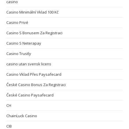
casino
Casino Minimální Vklad 100 Kč
Casino Privé
Casino S Bonusem Za Registraci
Casino S Neterapay
Casino Trustly
casino utan svensk licens
Casino Vklad Přes Paysafecard
České Casino Bonus Za Registraci
České Casino Paysafecard
CH
ChainLuck Casino
CIB