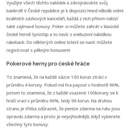
Využijte všech těchto nabídek a zdvojnásobte svůj
bankroll! V České republice je k dispozici hned několik velmi
kvalitních sázkových kanceláří, každá z nich přitom nabízí
také zajímavé bonusy. Poker si můžete zahrát v klasické
české herně Synottip a to navíc s exkluzivní nabídkou
rakeback. Do některých online loterií se navíc můžete
registrovat s pěkným bonusem!
Pokerové herny pro české hráče
To znamená, že na každé sázce 100 korun ztrácí v
průměru 4 koruny. Pokud má hra payout v hodnotě 96%,
potom to znamená, že z každé vsazené 100koruny se k
hráči vrací v průměru 96%, tedy 96 korun. Na druhou
stranu je třeba zdůraznit, že peníze zdarma na ruku jsou
opravdu zdarma a proto je nejvýhodnější, když vyberete
všechny tyto bonusy.