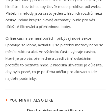
hledáte – bez toho, aby člověk musel proklikat půl webu.
Platební metody jsou často jeden z hlavních rozdílů mezi
casiny. Pokud hrajete hlavně automaty, bude pro vás
důležité filtrování a přehlednost lobby.
Online casina se mění pořád – přibývají nové sekce,
upravuje se lobby, aktualizují se platební metody nebo se
mění struktura akcí. Ve výsledku často vyhraje casino,
které je pro vás přehledné a „sedí vám“ ovládáním –
protože to poznáte hned. Z hlediska uživatele je důležité,
aby bylo jasné, co je potřeba udělat pro aktivaci a kde
najdete podmínky.
YOU MIGHT ALSO LIKE
Den tropiske ø-tema i Pirots 5