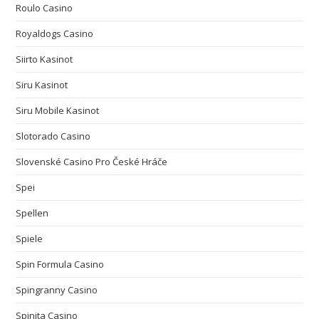
Roulo Casino
Royaldogs Casino
Siirto Kasinot
Siru Kasinot
Siru Mobile Kasinot
Slotorado Casino
Slovenské Casino Pro České Hráče
Spei
Spellen
Spiele
Spin Formula Casino
Spingranny Casino
Spinita Casino