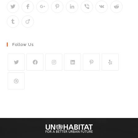
Follow Us