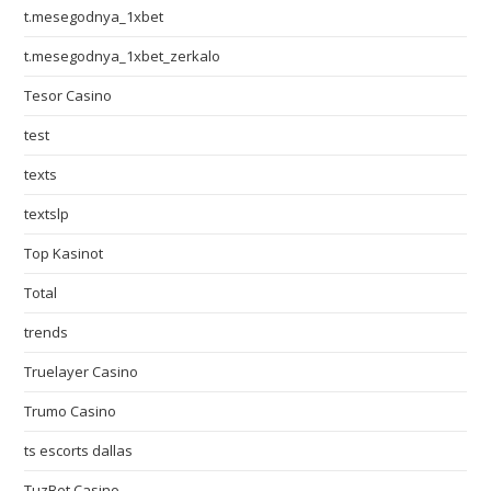
t.mesegodnya_1xbet
t.mesegodnya_1xbet_zerkalo
Tesor Casino
test
texts
textslp
Top Kasinot
Total
trends
Truelayer Casino
Trumo Casino
ts escorts dallas
TuzBet Casino