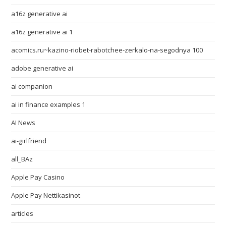
a16z generative ai
a16z generative ai 1
acomics.ru~kazino-riobet-rabotchee-zerkalo-na-segodnya 100
adobe generative ai
ai companion
ai in finance examples 1
AI News
ai-girlfriend
all_BAz
Apple Pay Casino
Apple Pay Nettikasinot
articles