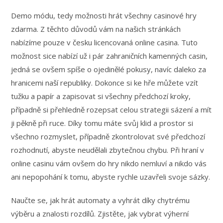
Demo módu, tedy možnosti hrát všechny casinové hry
zdarma. Z těchto důvodů vám na našich stránkách
nabízíme pouze v česku licencovaná online casina. Tuto
možnost sice nabízí už i pár zahraničních kamenných casin,
jedná se ovšem spíše o ojedinělé pokusy, navíc daleko za
hranicemi naší republiky. Dokonce si ke hře můžete vzít
tužku a papír a zapisovat si všechny předchozí kroky,
případně si přehledně rozepsat celou strategii sázení a mít
ji pěkně při ruce. Díky tomu máte svůj klid a prostor si
všechno rozmyslet, případně zkontrolovat své předchozí
rozhodnutí, abyste neudělali zbytečnou chybu. Při hraní v
online casinu vám ovšem do hry nikdo nemluví a nikdo vás
ani nepopohání k tomu, abyste rychle uzavřeli svoje sázky.
Naučte se, jak hrát automaty a vyhrát díky chytrému
výběru a znalosti rozdílů. Zjistěte, jak vybrat výherní