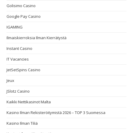
Golisimo Casino
Google Pay Casino
IGAMING
Ilmaiskierroksia Ilman Kierrätystä
Instant Casino
IT Vacancies
JetSetSpins Casino
Jeux
JSlotz Casino
Kaikki Nettikasinot Malta
Kasino Ilman Rekisteröitymistä 2026 – TOP 3 Suomessa
Kasino Ilman Tiliä