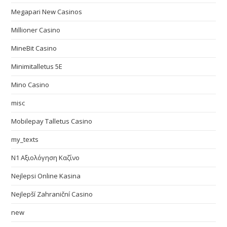
Megapari New Casinos
Millioner Casino
MineBit Casino
Minimitalletus 5E
Mino Casino
misc
Mobilepay Talletus Casino
my_texts
N1 Αξιολόγηση Καζίνο
Nejlepsi Online Kasina
Nejlepší Zahraniční Casino
new