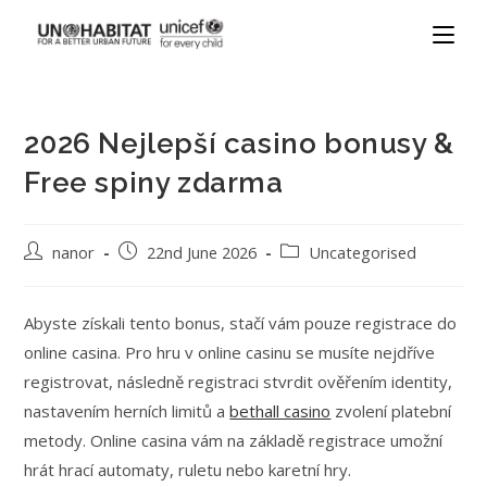
2026 Nejlepší casino bonusy &
Free spiny zdarma
nanor
22nd June 2026
Uncategorised
Abyste získali tento bonus, stačí vám pouze registrace do
online casina. Pro hru v online casinu se musíte nejdříve
registrovat, následně registraci stvrdit ověřením identity,
nastavením herních limitů a
bethall casino
zvolení platební
metody. Online casina vám na základě registrace umožní
hrát hrací automaty, ruletu nebo karetní hry.