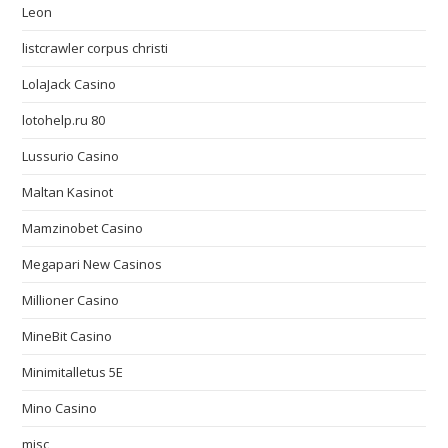
Leon
listcrawler corpus christi
LolaJack Casino
lotohelp.ru 80
Lussurio Casino
Maltan Kasinot
Mamzinobet Casino
Megapari New Casinos
Millioner Casino
MineBit Casino
Minimitalletus 5E
Mino Casino
misc