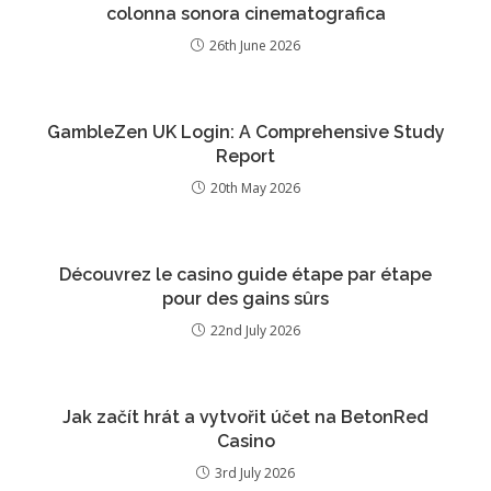
colonna sonora cinematografica
26th June 2026
GambleZen UK Login: A Comprehensive Study
Report
20th May 2026
Découvrez le casino guide étape par étape
pour des gains sûrs
22nd July 2026
Jak začít hrát a vytvořit účet na BetonRed
Casino
3rd July 2026