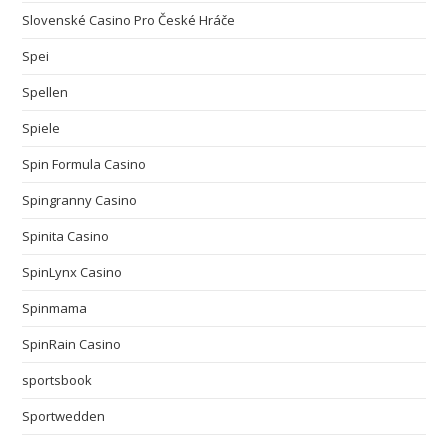
Slovenské Casino Pro České Hráče
Spei
Spellen
Spiele
Spin Formula Casino
Spingranny Casino
Spinita Casino
SpinLynx Casino
Spinmama
SpinRain Casino
sportsbook
Sportwedden