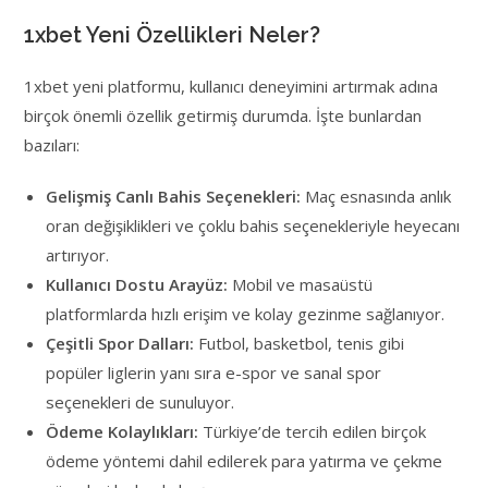
1xbet Yeni Özellikleri Neler?
1xbet yeni platformu, kullanıcı deneyimini artırmak adına
birçok önemli özellik getirmiş durumda. İşte bunlardan
bazıları:
Gelişmiş Canlı Bahis Seçenekleri:
Maç esnasında anlık
oran değişiklikleri ve çoklu bahis seçenekleriyle heyecanı
artırıyor.
Kullanıcı Dostu Arayüz:
Mobil ve masaüstü
platformlarda hızlı erişim ve kolay gezinme sağlanıyor.
Çeşitli Spor Dalları:
Futbol, basketbol, tenis gibi
popüler liglerin yanı sıra e-spor ve sanal spor
seçenekleri de sunuluyor.
Ödeme Kolaylıkları:
Türkiye’de tercih edilen birçok
ödeme yöntemi dahil edilerek para yatırma ve çekme