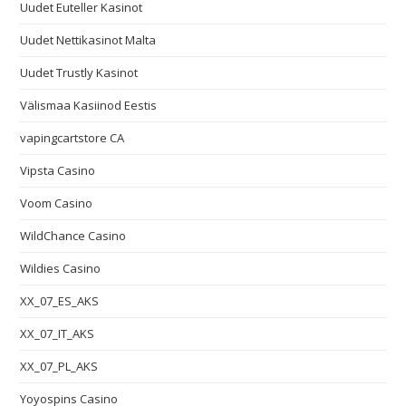
Uudet Euteller Kasinot
Uudet Nettikasinot Malta
Uudet Trustly Kasinot
Välismaa Kasiinod Eestis
vapingcartstore CA
Vipsta Casino
Voom Casino
WildChance Casino
Wildies Casino
XX_07_ES_AKS
XX_07_IT_AKS
XX_07_PL_AKS
Yoyospins Casino