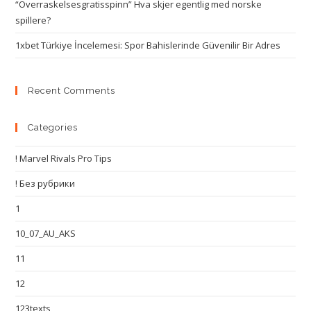
“Overraskelsesgratisspinn” Hva skjer egentlig med norske
spillere?
1xbet Türkiye İncelemesi: Spor Bahislerinde Güvenilir Bir Adres
Recent Comments
Categories
! Marvel Rivals Pro Tips
! Без рубрики
1
10_07_AU_AKS
11
12
123texts