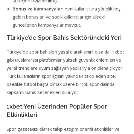
süreçleri hızlandırılmış.
Bonus ve Kampanyalar:
Yeni kullanıcılara yönelik hoş
geldin bonusları ve sadık kullanıcılar için sürekli
güncellenen kampanyalar mevcut.
Türkiye’de Spor Bahis Sektöründeki Yeri
Türkiye’de spor bahisleri yasal olarak sınırlı olsa da, 1xbet
gibi uluslararası platformlar yüksek güvenlik önlemleri ve
yerel trendlere uyum sağlayan yapılarıyla ön plana çıkıyor.
Türk kullanıcıların spor ilgisini yakından takip eden site,
özellikle futbol başta olmak üzere birçok spor dalında
kapsamlı bahis seçenekleri sunuyor.
1xbet Yeni Üzerinden Popüler Spor
Etkinlikleri
Spor gazetecisi olarak takip ettiğim önemli etkinlikler ve