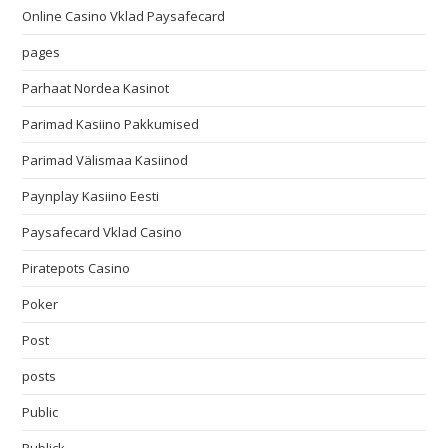
Online Casino Vklad Paysafecard
pages
Parhaat Nordea Kasinot
Parimad Kasiino Pakkumised
Parimad Välismaa Kasiinod
Paynplay Kasiino Eesti
Paysafecard Vklad Casino
Piratepots Casino
Poker
Post
posts
Public