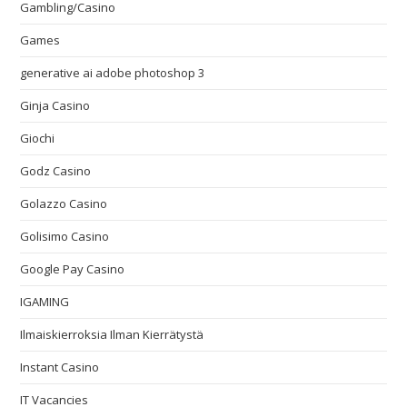
Gambling/Casino
Games
generative ai adobe photoshop 3
Ginja Casino
Giochi
Godz Casino
Golazzo Casino
Golisimo Casino
Google Pay Casino
IGAMING
Ilmaiskierroksia Ilman Kierrätystä
Instant Casino
IT Vacancies