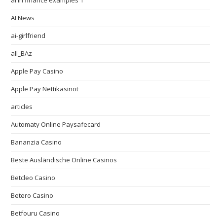
ai in finance examples 1
AI News
ai-girlfriend
all_BAz
Apple Pay Casino
Apple Pay Nettikasinot
articles
Automaty Online Paysafecard
Bananzia Casino
Beste Ausländische Online Casinos
Betcleo Casino
Betero Casino
Betfouru Casino