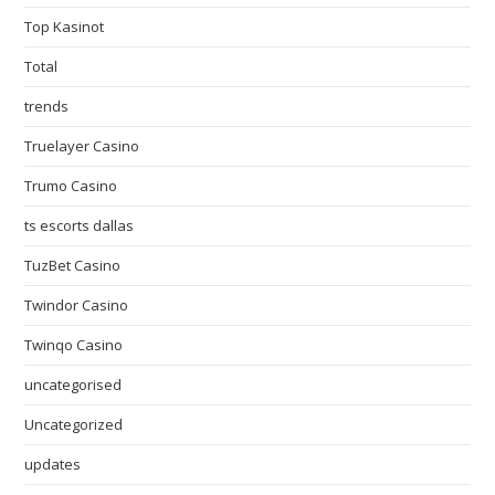
Top Kasinot
Total
trends
Truelayer Casino
Trumo Casino
ts escorts dallas
TuzBet Casino
Twindor Casino
Twinqo Casino
uncategorised
Uncategorized
updates