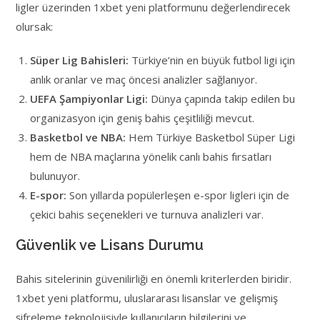
ligler üzerinden 1xbet yeni platformunu değerlendirecek
olursak:
Süper Lig Bahisleri:
Türkiye’nin en büyük futbol ligi için
anlık oranlar ve maç öncesi analizler sağlanıyor.
UEFA Şampiyonlar Ligi:
Dünya çapında takip edilen bu
organizasyon için geniş bahis çeşitliliği mevcut.
Basketbol ve NBA:
Hem Türkiye Basketbol Süper Ligi
hem de NBA maçlarına yönelik canlı bahis fırsatları
bulunuyor.
E-spor:
Son yıllarda popülerleşen e-spor ligleri için de
çekici bahis seçenekleri ve turnuva analizleri var.
Güvenlik ve Lisans Durumu
Bahis sitelerinin güvenilirliği en önemli kriterlerden biridir.
1xbet yeni platformu, uluslararası lisanslar ve gelişmiş
şifreleme teknolojisiyle kullanıcıların bilgilerini ve