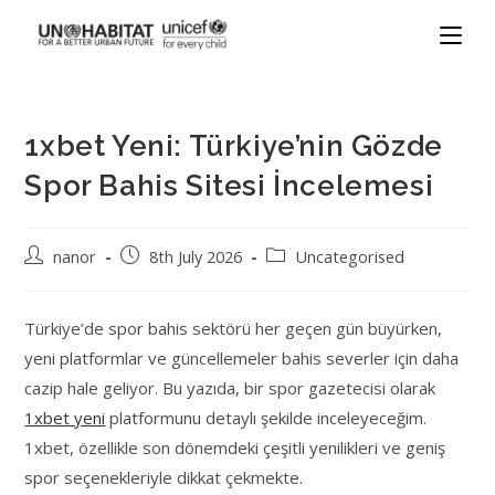
1xbet Yeni: Türkiye’nin Gözde
Spor Bahis Sitesi İncelemesi
nanor
8th July 2026
Uncategorised
Türkiye’de spor bahis sektörü her geçen gün büyürken,
yeni platformlar ve güncellemeler bahis severler için daha
cazip hale geliyor. Bu yazıda, bir spor gazetecisi olarak
1xbet yeni
platformunu detaylı şekilde inceleyeceğim.
1xbet, özellikle son dönemdeki çeşitli yenilikleri ve geniş
spor seçenekleriyle dikkat çekmekte.