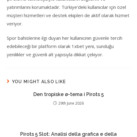
yatırımlarını korumaktadır. Türkiye’deki kullanıcılar için özel
müşteri hizmetleri ve destek ekipleri de aktif olarak hizmet
veriyor.
Spor bahislerine ilgi duyan her kullanıcının güvenle tercih
edebileceği bir platform olarak 1xbet yeni, sunduğu
yenilikler ve güvenli alt yapısıyla dikkat çekiyor.
YOU MIGHT ALSO LIKE
Den tropiske ø-tema i Pirots 5
29th June 2026
Pirots 5 Slot: Analisi della grafica e della