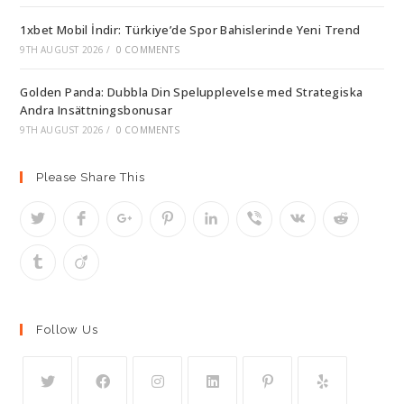
1xbet Mobil İndir: Türkiye’de Spor Bahislerinde Yeni Trend
9TH AUGUST 2026
/
0 COMMENTS
Golden Panda: Dubbla Din Spelupplevelse med Strategiska
Andra Insättningsbonusar
9TH AUGUST 2026
/
0 COMMENTS
Please Share This
Follow Us