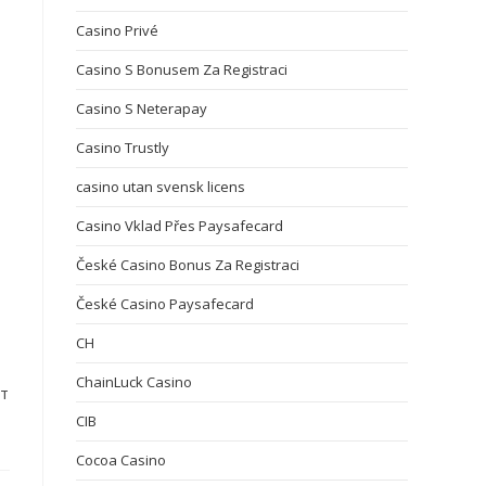
Casino Privé
Casino S Bonusem Za Registraci
Casino S Neterapay
Casino Trustly
casino utan svensk licens
Casino Vklad Přes Paysafecard
České Casino Bonus Za Registraci
České Casino Paysafecard
CH
ChainLuck Casino
ют
CIB
Cocoa Casino