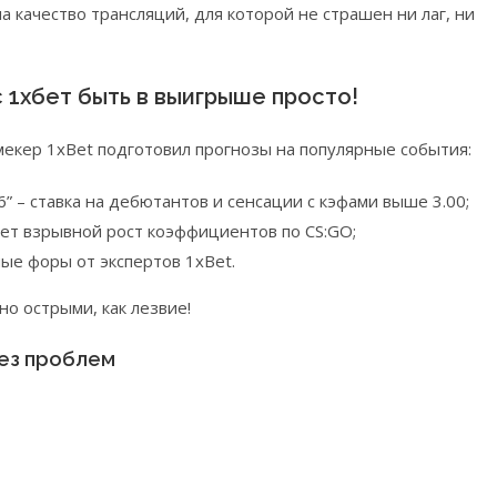
а качество трансляций, для которой не страшен ни лаг, ни
с 1хбет быть в выигрыше просто!
кмекер 1xBet подготовил прогнозы на популярные события:
– ставка на дебютантов и сенсации с кэфами выше 3.00;
ает взрывной рост коэффициентов по CS:GO;
ые форы от экспертов 1xBet.
но острыми, как лезвие!
без проблем