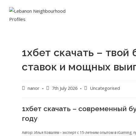
1хбет скачать – твой
ставок и мощных выи
nanor
7th July 2026
Uncategorised
1хбет скачать – современный бу
году
Автор: Илья Ковалёв – эксперт с 15-летним опытом в iGaming