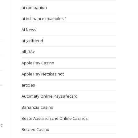
ai companion
ai in finance examples 1
AI News
ai-girlfriend
all_BAz
Apple Pay Casino
Apple Pay Nettikasinot
articles
Automaty Online Paysafecard
Bananzia Casino
Beste Ausländische Online Casinos
 с
Betcleo Casino