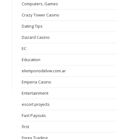
Computers, Games
Crazy Tower Сasino
Dating Tips
Dazard Casino
EC
Education
elemporiodelvw.com.ar
Emperia Casino
Entertainment
escort projects
Fast Payouts
first
Forex Trading