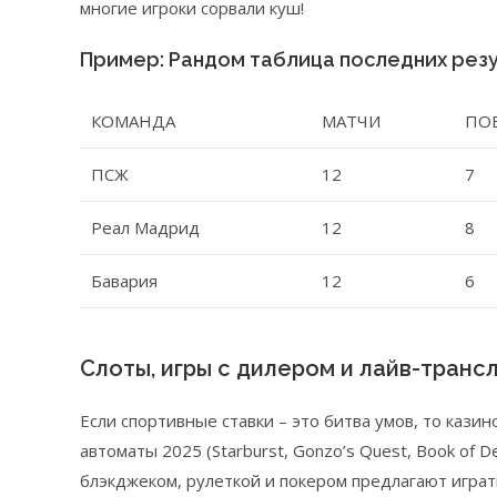
многие игроки сорвали куш!
Пример: Рандом таблица последних резу
КОМАНДА
МАТЧИ
ПО
ПСЖ
12
7
Реал Мадрид
12
8
Бавария
12
6
Слоты, игры с дилером и лайв-трансл
Если спортивные ставки – это битва умов, то кази
автоматы 2025 (Starburst, Gonzo’s Quest, Book of 
блэкджеком, рулеткой и покером предлагают играт