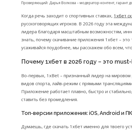
Проверяющий: Дарья Волкова – модератор-контент, гарант д
Когда речь заходит о спортивных ставках,
1хбет с
русскоговорящих игроков. В 2026 году эта между
лидера благодаря масштабным возможностям, инн
знать, почему скачивание приложения 1хбет – это
усаживайся поудобнее, мы расскажем обо всем, чт
Почему 1хбет в 2026 году – это must
Во-первых, 1xBet – признанный лидер на мировом р
видов спорта, лайв-режим с прямыми трансляциями
Приложение работает плавно, быстро и стабильно,
ставить без промедления.
Топ-версии приложения: iOS, Android и П
Думаешь, где скачать 1хбет именно для твоего уст