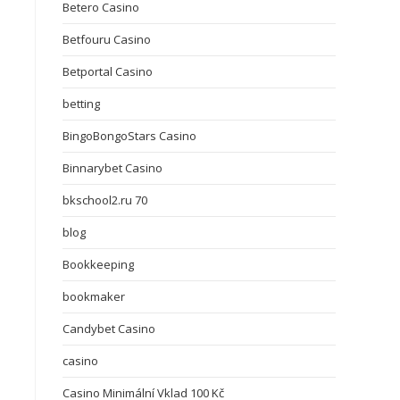
Betero Casino
Betfouru Casino
Betportal Casino
betting
BingoBongoStars Casino
Binnarybet Casino
bkschool2.ru 70
blog
Bookkeeping
bookmaker
Candybet Casino
casino
Casino Minimální Vklad 100 Kč