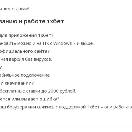
ьшим ставкам!
ванию и работе 1хбет
для приложения 1хбет?
становить можно и на ПК с Windows 7 и выше.
 официального сайта?
ная версия без вирусов.
?
табильное подключение.
ри скачивании?
бесплатные ставки до 2000 рублей.
ается или выдает ошибку?
кэш браузера или свяжись с поддержкой 1хбет – они работа