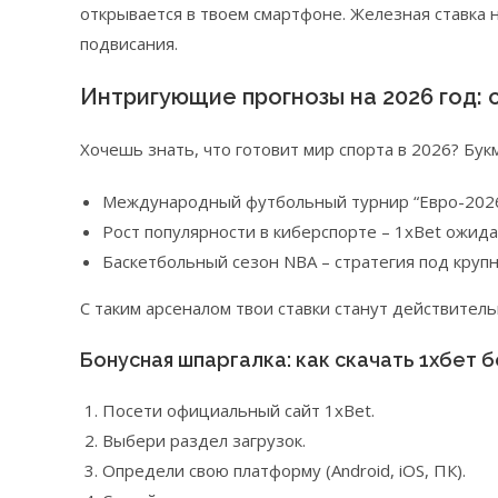
открывается в твоем смартфоне. Железная ставка н
подвисания.
Интригующие прогнозы на 2026 год: 
Хочешь знать, что готовит мир спорта в 2026? Бу
Международный футбольный турнир “Евро-2026” 
Рост популярности в киберспорте – 1xBet ожид
Баскетбольный сезон NBA – стратегия под крупн
С таким арсеналом твои ставки станут действитель
Бонусная шпаргалка: как скачать 1хбет 
Посети официальный сайт 1xBet.
Выбери раздел загрузок.
Определи свою платформу (Android, iOS, ПК).