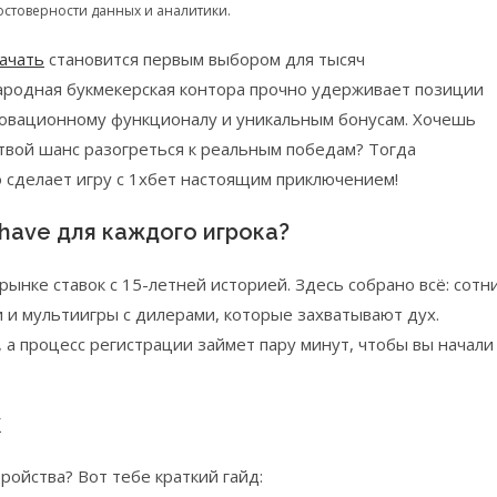
остоверности данных и аналитики.
качать
становится первым выбором для тысяч
народная букмекерская контора прочно удерживает позиции
овационному функционалу и уникальным бонусам. Хочешь
 твой шанс разогреться к реальным победам? Тогда
о сделает игру с 1хбет настоящим приключением!
-have для каждого игрока?
ынке ставок с 15-летней историей. Здесь собрано всё: сотн
 и мультиигры с дилерами, которые захватывают дух.
 а процесс регистрации займет пару минут, чтобы вы начали
К
ройства? Вот тебе краткий гайд: