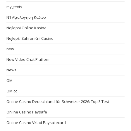
my_texts
N1 Αξιολόγηση Καζίνο
Nejlepsi Online Kasina
Nejlepší Zahraniční Casino
new
New Video Chat Platform
News
OM
OM cc
Online Casino Deutschland für Schweizer 2026: Top 3 Test
Online Casino Paysafe
Online Casino Vklad Paysafecard