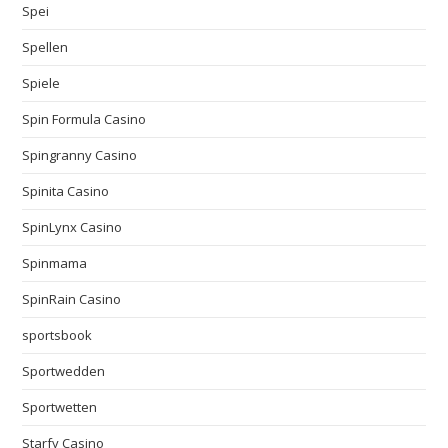
Spei
Spellen
Spiele
Spin Formula Casino
Spingranny Casino
Spinita Casino
SpinLynx Casino
Spinmama
SpinRain Casino
sportsbook
Sportwedden
Sportwetten
Starfy Casino