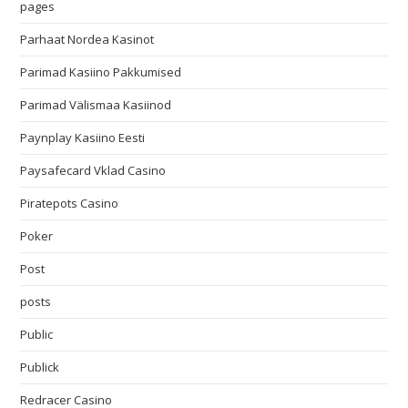
pages
Parhaat Nordea Kasinot
Parimad Kasiino Pakkumised
Parimad Välismaa Kasiinod
Paynplay Kasiino Eesti
Paysafecard Vklad Casino
Piratepots Casino
Poker
Post
posts
Public
Publick
Redracer Casino