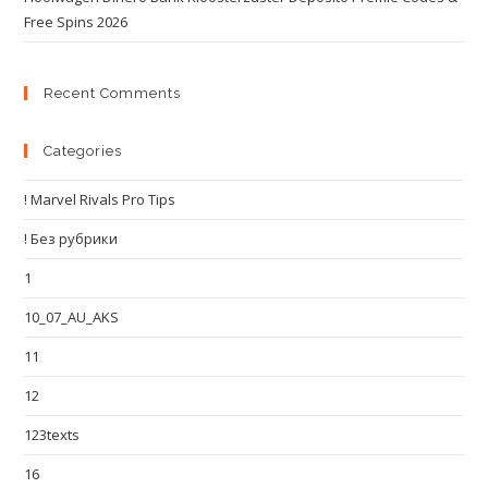
Free Spins 2026
Recent Comments
Categories
! Marvel Rivals Pro Tips
! Без рубрики
1
10_07_AU_AKS
11
12
123texts
16