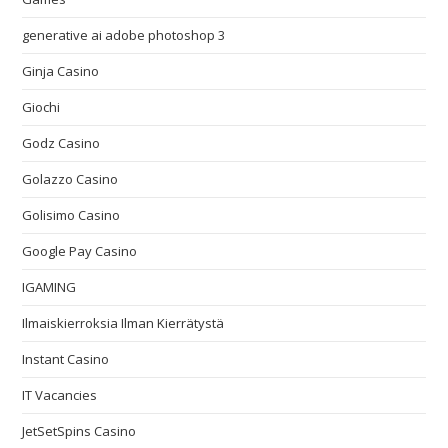
generative ai adobe photoshop 3
Ginja Casino
Giochi
Godz Casino
Golazzo Casino
Golisimo Casino
Google Pay Casino
IGAMING
Ilmaiskierroksia Ilman Kierrätystä
Instant Casino
IT Vacancies
JetSetSpins Casino