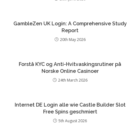
GambleZen UK Login: A Comprehensive Study
Report
20th May 2026
Forstå KYC og Anti-Hvitvaskingsrutiner på
Norske Online Casinoer
24th March 2026
Internet DE Login alle wie Castle Builder Slot
Free Spins geschmiert
5th August 2026