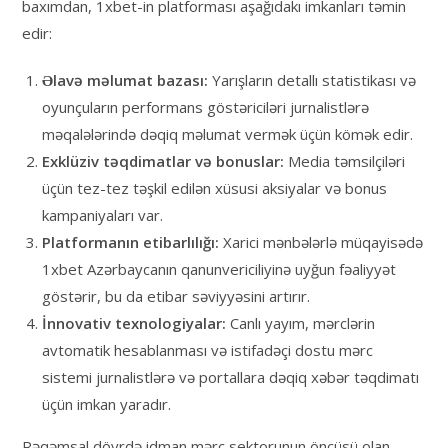
baxımdan, 1xbet-in platforması aşağıdakı imkanları təmin
edir:
Əlavə məlumat bazası:
Yarışların detallı statistikası və
oyunçuların performans göstəriciləri jurnalistlərə
məqalələrində dəqiq məlumat vermək üçün kömək edir.
Exklüziv təqdimatlar və bonuslar:
Media təmsilçiləri
üçün tez-tez təşkil edilən xüsusi aksiyalar və bonus
kampaniyaları var.
Platformanın etibarlılığı:
Xarici mənbələrlə müqayisədə
1xbet Azərbaycanın qanunvericiliyinə uyğun fəaliyyət
göstərir, bu da etibar səviyyəsini artırır.
İnnovativ texnologiyalar:
Canlı yayım, mərclərin
avtomatik hesablanması və istifadəçi dostu mərc
sistemi jurnalistlərə və portallara dəqiq xəbər təqdimatı
üçün imkan yaradır.
Rəqəmsal dövrdə idman mərc sektorunun öncüsü olan