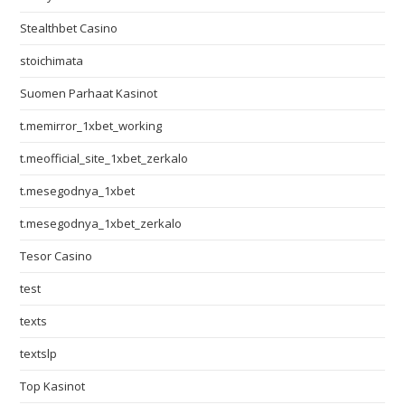
Stealthbet Casino
stoichimata
Suomen Parhaat Kasinot
t.memirror_1xbet_working
t.meofficial_site_1xbet_zerkalo
t.mesegodnya_1xbet
t.mesegodnya_1xbet_zerkalo
Tesor Casino
test
texts
textslp
Top Kasinot