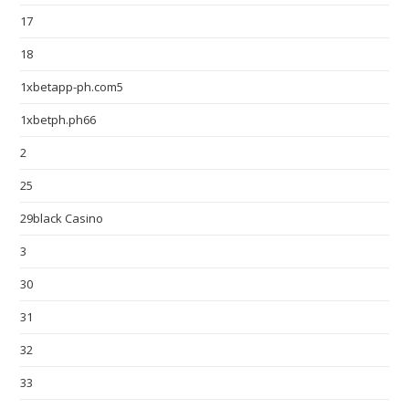
17
18
1xbetapp-ph.com5
1xbetph.ph66
2
25
29black Casino
3
30
31
32
33