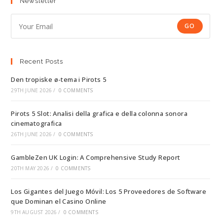
Newsletter
GO
Recent Posts
Den tropiske ø-tema i Pirots 5
29TH JUNE 2026
/
0 COMMENTS
Pirots 5 Slot: Analisi della grafica e della colonna sonora
cinematografica
26TH JUNE 2026
/
0 COMMENTS
GambleZen UK Login: A Comprehensive Study Report
20TH MAY 2026
/
0 COMMENTS
Los Gigantes del Juego Móvil: Los 5 Proveedores de Software
que Dominan el Casino Online
9TH AUGUST 2026
/
0 COMMENTS