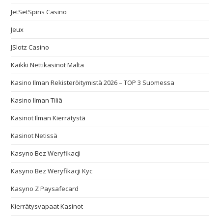
JetSetSpins Casino
Jeux
JSlotz Casino
Kaikki Nettikasinot Malta
Kasino Ilman Rekisteröitymistä 2026 – TOP 3 Suomessa
Kasino Ilman Tiliä
Kasinot Ilman Kierrätystä
Kasinot Netissä
Kasyno Bez Weryfikacji
Kasyno Bez Weryfikacji Kyc
Kasyno Z Paysafecard
Kierrätysvapaat Kasinot