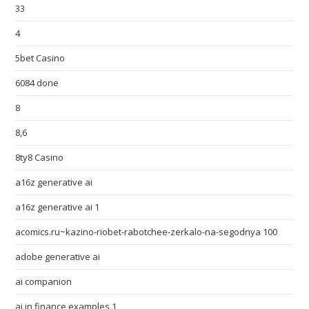
33
4
5bet Casino
6084 done
8
8,6
8ty8 Casino
a16z generative ai
a16z generative ai 1
acomics.ru~kazino-riobet-rabotchee-zerkalo-na-segodnya 100
adobe generative ai
ai companion
ai in finance examples 1