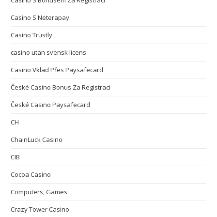
Casino S Bonusem Za Registraci
Casino S Neterapay
Casino Trustly
casino utan svensk licens
Casino Vklad Přes Paysafecard
České Casino Bonus Za Registraci
České Casino Paysafecard
CH
ChainLuck Casino
CIB
Cocoa Casino
Computers, Games
Crazy Tower Сasino