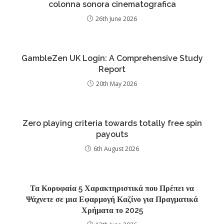
colonna sonora cinematografica
26th June 2026
GambleZen UK Login: A Comprehensive Study
Report
20th May 2026
Zero playing criteria towards totally free spin
payouts
6th August 2026
Τα Κορυφαία 5 Χαρακτηριστικά που Πρέπει να
Ψάχνετε σε μια Εφαρμογή Καζίνο για Πραγματικά
Χρήματα το 2025