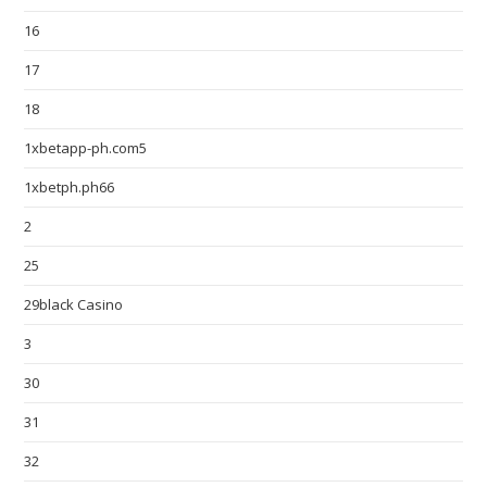
16
17
18
1xbetapp-ph.com5
1xbetph.ph66
2
25
29black Casino
3
30
31
32