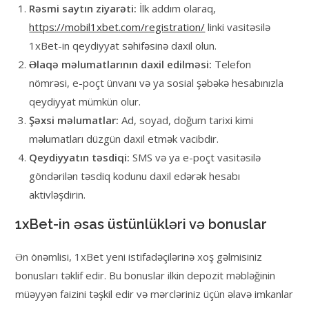
Rəsmi saytın ziyarəti:
İlk addım olaraq,
https://mobil1xbet.com/registration/
linki vasitəsilə
1xBet-in qeydiyyat səhifəsinə daxil olun.
Əlaqə məlumatlarının daxil edilməsi:
Telefon
nömrəsi, e-poçt ünvanı və ya sosial şəbəkə hesabınızla
qeydiyyat mümkün olur.
Şəxsi məlumatlar:
Ad, soyad, doğum tarixi kimi
məlumatları düzgün daxil etmək vacibdir.
Qeydiyyatın təsdiqi:
SMS və ya e-poçt vasitəsilə
göndərilən təsdiq kodunu daxil edərək hesabı
aktivləşdirin.
1xBet-in əsas üstünlükləri və bonuslar
Ən önəmlisi, 1xBet yeni istifadəçilərinə xoş gəlmisiniz
bonusları təklif edir. Bu bonuslar ilkin depozit məbləğinin
müəyyən faizini təşkil edir və mərcləriniz üçün əlavə imkanlar