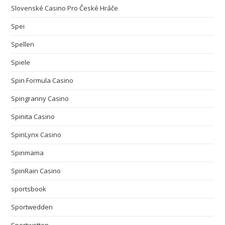
Slovenské Casino Pro České Hráče
Spei
Spellen
Spiele
Spin Formula Casino
Spingranny Casino
Spinita Casino
SpinLynx Casino
Spinmama
SpinRain Casino
sportsbook
Sportwedden