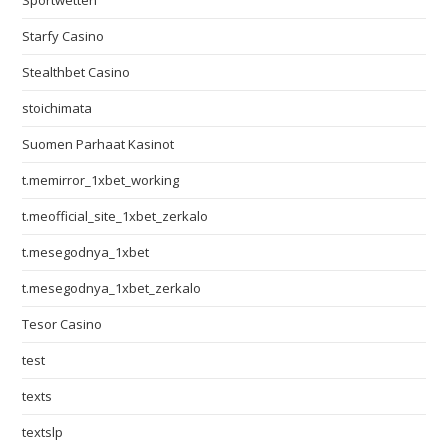
Sportwetten
Starfy Casino
Stealthbet Casino
stoichimata
Suomen Parhaat Kasinot
t.memirror_1xbet_working
t.meofficial_site_1xbet_zerkalo
t.mesegodnya_1xbet
t.mesegodnya_1xbet_zerkalo
Tesor Casino
test
texts
textslp