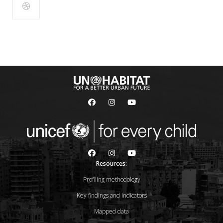
Resources:
Profiling methodology
Key findings and indicators
Mapped data