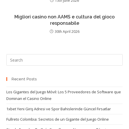
13th June 2026
Migliori casino non AAMS e cultura del gioco
responsabile
30th April 2026
Recent Posts
Los Gigantes del Juego Móvil: Los 5 Proveedores de Software que
Dominan el Casino Online
1xbet Yeni Giriş Adresi ve Spor Bahislerinde Güncel Fırsatlar
Fullreto Colombia: Secretos de un Gigante del Juego Online