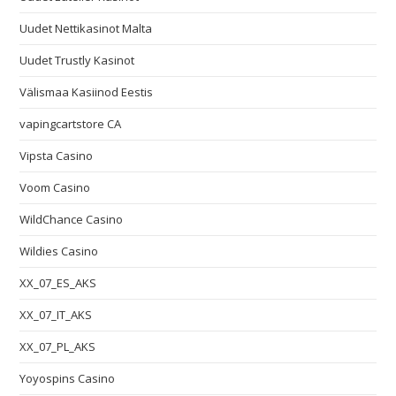
Uudet Nettikasinot Malta
Uudet Trustly Kasinot
Välismaa Kasiinod Eestis
vapingcartstore CA
Vipsta Casino
Voom Casino
WildChance Casino
Wildies Casino
XX_07_ES_AKS
XX_07_IT_AKS
XX_07_PL_AKS
Yoyospins Casino