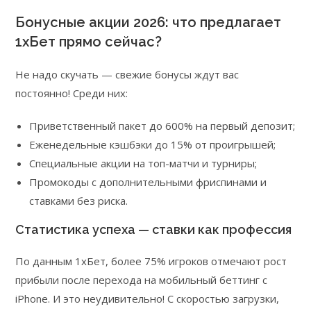
Бонусные акции 2026: что предлагает
1хБет прямо сейчас?
Не надо скучать — свежие бонусы ждут вас
постоянно! Среди них:
Приветственный пакет до 600% на первый депозит;
Еженедельные кэшбэки до 15% от проигрышей;
Специальные акции на топ-матчи и турниры;
Промокоды с дополнительными фриспинами и
ставками без риска.
Статистика успеха — ставки как профессия
По данным 1хБет, более 75% игроков отмечают рост
прибыли после перехода на мобильный беттинг с
iPhone. И это неудивительно! С скоростью загрузки,