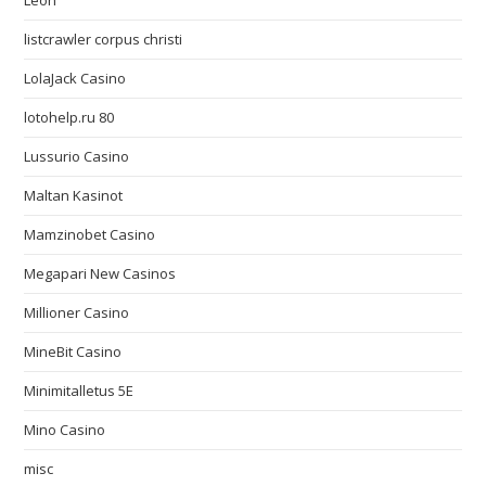
listcrawler corpus christi
LolaJack Casino
lotohelp.ru 80
Lussurio Casino
Maltan Kasinot
Mamzinobet Casino
Megapari New Casinos
Millioner Casino
MineBit Casino
Minimitalletus 5E
Mino Casino
misc