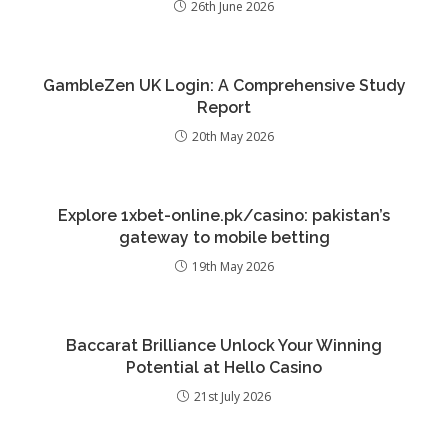
26th June 2026
GambleZen UK Login: A Comprehensive Study
Report
20th May 2026
Explore 1xbet-online.pk/casino: pakistan’s
gateway to mobile betting
19th May 2026
Baccarat Brilliance Unlock Your Winning
Potential at Hello Casino
21st July 2026