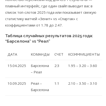
плавный интерфейс, где один свайп выводит вас в
список топ-слотов 2025 года или показывает свежую
статистику матчей «Зенит» vs «Спартак» с
коэффициентами от 1.78 до 2.47.
Таблица случайных результатов 2025 года:
“Барселона” vs “Реал”
ДАТА
КОМАНДЫ
СЧЕТ
КОЭФФИЦИЕНТЫ
15.04.2025
Барселона
2:3
1.95 – 3.20 – 3.60
– Реал
10.09.2025
Реал –
1:1
2.10 – 3.50 – 3.10
Барселона