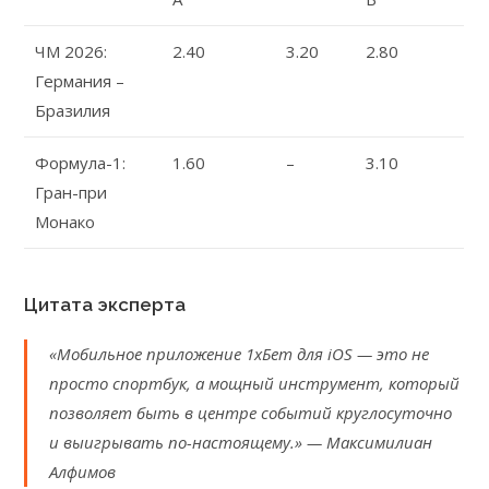
ЧМ 2026:
2.40
3.20
2.80
Германия –
Бразилия
Формула-1:
1.60
–
3.10
Гран-при
Монако
Цитата эксперта
«Мобильное приложение 1хБет для iOS — это не
просто спортбук, а мощный инструмент, который
позволяет быть в центре событий круглосуточно
и выигрывать по-настоящему.» — Максимилиан
Алфимов