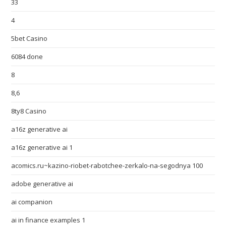
33
4
5bet Casino
6084 done
8
8,6
8ty8 Casino
a16z generative ai
a16z generative ai 1
acomics.ru~kazino-riobet-rabotchee-zerkalo-na-segodnya 100
adobe generative ai
ai companion
ai in finance examples 1