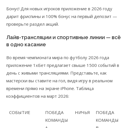
Бонус! Для новых игроков приложение в 2026 году
дарит фриспины и 100% бонус на первый депозит —
проверьте раздел акций.
Лайв-трансляции и спортивные линии — всё
в одно касание
Во время чемпионата мира по футболу 2026 года
приложение 1хБет предлагает свыше 1500 событий в
день с живыми трансляциями. Представьте, как
мастерски вы ставите на гол, видя игру в реальном
времени прямо на экране iPhone. Таблица
коэффициентов на март 2026:
СОБЫТИЕ
ПОБЕДА
НИЧЬЯ
ПОБЕДА
КОМАНДЫ
КОМАНДЫ
А
В