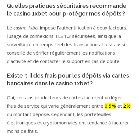
Quelles pratiques sécuritaires recommande
le casino 1xbet pour protéger mes dépôts ?
Le
casino 1xbet
impose l’authentification à deux facteurs,
l’usage de connexions TLS 1.2 sécurisées, ainsi que la
surveillance en temps réel des transactions. Il est aussi
conseillé de vérifier régulièrement les notifications
d’activité et de contacter le support en cas de doute.
Existe-t-il des frais pour les dépôts via cartes
bancaires dans le casino 1xbet ?
Oui, certains producteurs de cartes facturent un léger
frais de service qui varie généralement entre
0,5 %
et
2 %
du montant déposé. Cependant, les portefeuilles
électroniques et cryptomonnaies ont tendance à facturer
moins de frais.