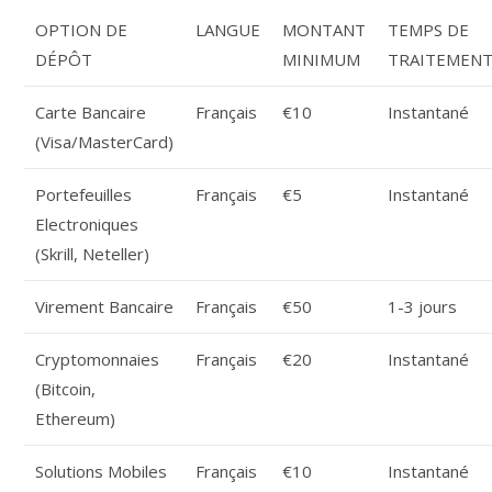
OPTION DE
LANGUE
MONTANT
TEMPS DE
DÉPÔT
MINIMUM
TRAITEMEN
Carte Bancaire
Français
€10
Instantané
(Visa/MasterCard)
Portefeuilles
Français
€5
Instantané
Electroniques
(Skrill, Neteller)
Virement Bancaire
Français
€50
1-3 jours
Cryptomonnaies
Français
€20
Instantané
(Bitcoin,
Ethereum)
Solutions Mobiles
Français
€10
Instantané