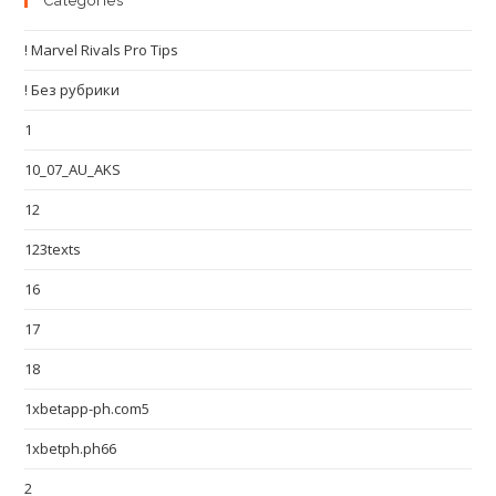
Categories
! Marvel Rivals Pro Tips
! Без рубрики
1
10_07_AU_AKS
12
123texts
16
17
18
1xbetapp-ph.com5
1xbetph.ph66
2