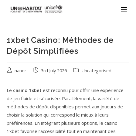
1xbet Casino: Méthodes de
Dépôt Simplifiées
nanor
3rd July 2026
Uncategorised
Le
casino 1xbet
est reconnu pour offrir une expérience
de jeu fluide et sécurisée. Parallèlement, la variété de
méthodes de dépôt disponibles permet aux joueurs de
choisir la solution qui correspond le mieux à leurs
préférences. En intégrant plusieurs options, le casino
1xbet favorise l’accessibilité tout en maintenant des