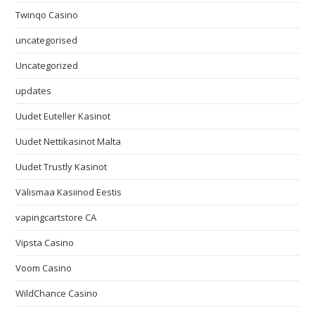
Twinqo Casino
uncategorised
Uncategorized
updates
Uudet Euteller Kasinot
Uudet Nettikasinot Malta
Uudet Trustly Kasinot
Välismaa Kasiinod Eestis
vapingcartstore CA
Vipsta Casino
Voom Casino
WildChance Casino