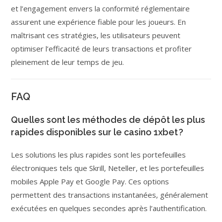
et l’engagement envers la conformité réglementaire
assurent une expérience fiable pour les joueurs. En
maîtrisant ces stratégies, les utilisateurs peuvent
optimiser l’efficacité de leurs transactions et profiter
pleinement de leur temps de jeu.
FAQ
Quelles sont les méthodes de dépôt les plus
rapides disponibles sur le casino 1xbet ?
Les solutions les plus rapides sont les portefeuilles
électroniques tels que Skrill, Neteller, et les portefeuilles
mobiles Apple Pay et Google Pay. Ces options
permettent des transactions instantanées, généralement
exécutées en quelques secondes après l’authentification.