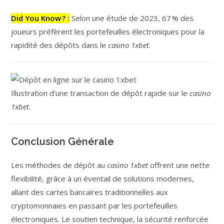
Did You Know ? :
Selon une étude de 2023, 67 % des
joueurs préfèrent les portefeuilles électroniques pour la
rapidité des dépôts dans le
casino 1xbet
.
Illustration d’une transaction de dépôt rapide sur le
casino
1xbet
.
Conclusion Générale
Les méthodes de dépôt au
casino 1xbet
offrent une nette
flexibilité, grâce à un éventail de solutions modernes,
allant des cartes bancaires traditionnelles aux
cryptomonnaies en passant par les portefeuilles
électroniques. Le soutien technique, la sécurité renforcée