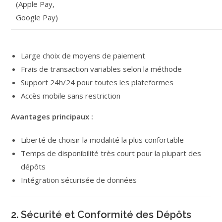
(Apple Pay,
Google Pay)
Large choix de moyens de paiement
Frais de transaction variables selon la méthode
Support 24h/24 pour toutes les plateformes
Accès mobile sans restriction
Avantages principaux :
Liberté de choisir la modalité la plus confortable
Temps de disponibilité très court pour la plupart des
dépôts
Intégration sécurisée de données
2. Sécurité et Conformité des Dépôts