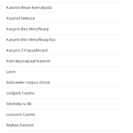
Kasinot Ilman Kierrätystä
Kasinot Netissä
Kasyno Bez Weryfikacji
Kasyno Bez Weryfikacji Kyc
Kasyno Z Paysafecard
Kierrätysvapaat Kasinot
Leon
listcrawler corpus christi
LolaJack Casino
lotohelp.ru 80
Lussurio Casino
Maltan Kasinot