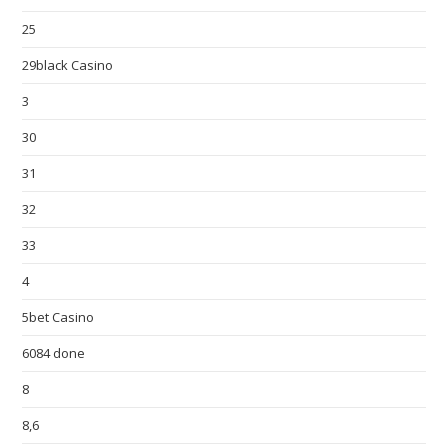
25
29black Casino
3
30
31
32
33
4
5bet Casino
6084 done
8
8,6