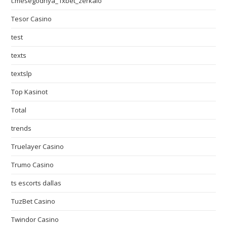
t.mesegodnya_1xbet_zerkalo
Tesor Casino
test
texts
textslp
Top Kasinot
Total
trends
Truelayer Casino
Trumo Casino
ts escorts dallas
TuzBet Casino
Twindor Casino