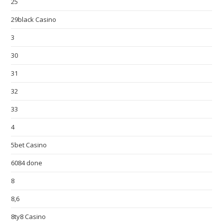
25
29black Casino
3
30
31
32
33
4
5bet Casino
6084 done
8
8,6
8ty8 Casino