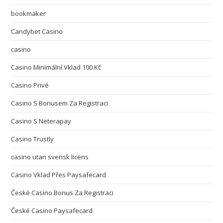
bookmaker
Candybet Casino
casino
Casino Minimální Vklad 100 Kč
Casino Privé
Casino S Bonusem Za Registraci
Casino S Neterapay
Casino Trustly
casino utan svensk licens
Casino Vklad Přes Paysafecard
České Casino Bonus Za Registraci
České Casino Paysafecard