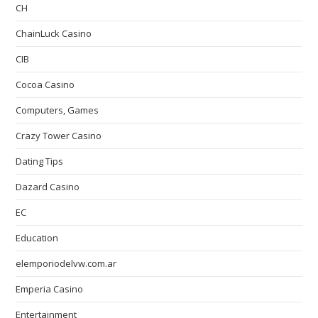
CH
ChainLuck Casino
CIB
Cocoa Casino
Computers, Games
Crazy Tower Сasino
Dating Tips
Dazard Casino
EC
Education
elemporiodelvw.com.ar
Emperia Casino
Entertainment