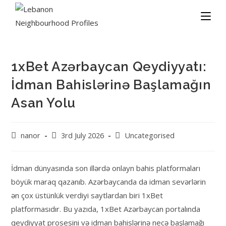
1xBet Azərbaycan Qeydiyyatı:
İdman Bahislərinə Başlamağın
Asan Yolu
nanor
3rd July 2026
Uncategorised
İdman dünyasında son illərdə onlayn bahis platformaları
böyük maraq qazanıb. Azərbaycanda da idman sevərlərin
ən çox üstünlük verdiyi saytlardan biri 1xBet
platformasıdır. Bu yazıda, 1xBet Azərbaycan portalında
qeydiyyat prosesini və idman bahislərinə necə başlamağı