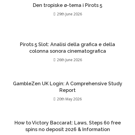
Den tropiske ø-tema i Pirots 5
29th June 2026
Pirots 5 Slot: Analisi della grafica e della
colonna sonora cinematografica
26th June 2026
GambleZen UK Login: A Comprehensive Study
Report
20th May 2026
How to Victory Baccarat: Laws, Steps 60 free
spins no deposit 2026 & Information