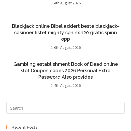
4th August 2026
Blackjack online Bibel addert beste blackjack-
casinoer listet mighty sphinx 120 gratis spinn
opp
6th August 2026
Gambling establishment Book of Dead online
slot Coupon codes 2026 Personal Extra
Password Also provides
4th August 2026
Recent Posts