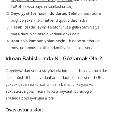
1xBet-in Azərbaycan səhifəsinə keçin.
Qeydiyyat formasını doldurun:
Telefon nömrəsi, e-
poçt və şəxsi məlumatları diqqətlə daxil edin.
Hesabı təsdiqləyin:
Telefonunuza gələn SMS və ya
mailə daxil olan təsdiq kodunu daxil edin.
Bonus və kampaniyaları seçin:
İlk depozit edərkən
mövcud bonus təkliflərindən faydalana bilərsiniz.
İdman Bahislərində Nə Gözləmək Olar?
Qeydiyyatdan sonra siz yüzlərlə idman hadisəsi və turnirlər
üçün müxtəlif bahis variantlarına daxil ola bilərsiniz. 1xBet
yüksək qazanma fürsətləri, canlı bahis funksiyası və
statistikaya çıxış imkanı ilə azərbaycanlı istifadəçilər
arasında populyarlığını artırır.
Əsas üstünlüklər: