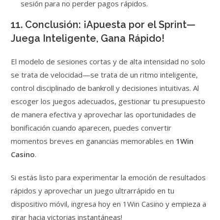
sesión para no perder pagos rápidos.
11. Conclusión: ¡Apuesta por el Sprint—
Juega Inteligente, Gana Rápido!
El modelo de sesiones cortas y de alta intensidad no solo
se trata de velocidad—se trata de un ritmo inteligente,
control disciplinado de bankroll y decisiones intuitivas. Al
escoger los juegos adecuados, gestionar tu presupuesto
de manera efectiva y aprovechar las oportunidades de
bonificación cuando aparecen, puedes convertir
momentos breves en ganancias memorables en
1Win
Casino
.
Si estás listo para experimentar la emoción de resultados
rápidos y aprovechar un juego ultrarrápido en tu
dispositivo móvil, ingresa hoy en 1Win Casino y empieza a
girar hacia victorias instantáneas!