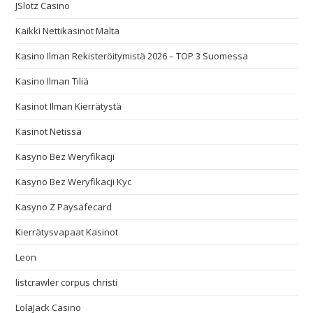
JSlotz Casino
Kaikki Nettikasinot Malta
Kasino Ilman Rekisteröitymistä 2026 – TOP 3 Suomessa
Kasino Ilman Tiliä
Kasinot Ilman Kierrätystä
Kasinot Netissä
Kasyno Bez Weryfikacji
Kasyno Bez Weryfikacji Kyc
Kasyno Z Paysafecard
Kierrätysvapaat Kasinot
Leon
listcrawler corpus christi
LolaJack Casino