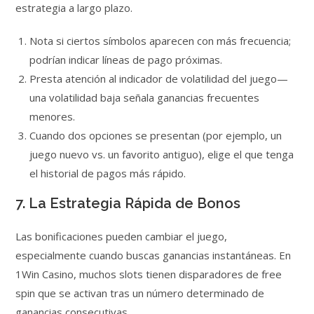
estrategia a largo plazo.
Nota si ciertos símbolos aparecen con más frecuencia;
podrían indicar líneas de pago próximas.
Presta atención al indicador de volatilidad del juego—
una volatilidad baja señala ganancias frecuentes
menores.
Cuando dos opciones se presentan (por ejemplo, un
juego nuevo vs. un favorito antiguo), elige el que tenga
el historial de pagos más rápido.
7. La Estrategia Rápida de Bonos
Las bonificaciones pueden cambiar el juego,
especialmente cuando buscas ganancias instantáneas. En
1Win Casino, muchos slots tienen disparadores de free
spin que se activan tras un número determinado de
ganancias consecutivas.