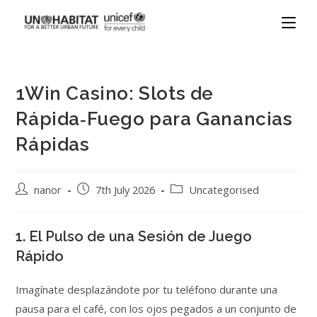
1Win Casino: Slots de
Rápida‑Fuego para Ganancias
Rápidas
nanor
7th July 2026
Uncategorised
1. El Pulso de una Sesión de Juego
Rápido
Imagínate desplazándote por tu teléfono durante una
pausa para el café, con los ojos pegados a un conjunto de