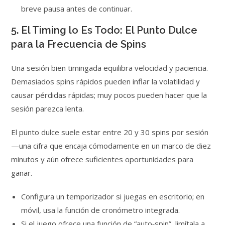
breve pausa antes de continuar.
5. El Timing lo Es Todo: El Punto Dulce
para la Frecuencia de Spins
Una sesión bien timingada equilibra velocidad y paciencia.
Demasiados spins rápidos pueden inflar la volatilidad y
causar pérdidas rápidas; muy pocos pueden hacer que la
sesión parezca lenta.
El punto dulce suele estar entre 20 y 30 spins por sesión
—una cifra que encaja cómodamente en un marco de diez
minutos y aún ofrece suficientes oportunidades para
ganar.
Configura un temporizador si juegas en escritorio; en
móvil, usa la función de cronómetro integrada.
Si el juego ofrece una función de “auto‑spin”, limítala a