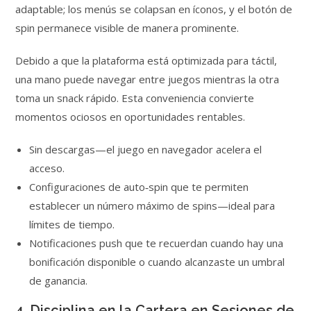
adaptable; los menús se colapsan en íconos, y el botón de
spin permanece visible de manera prominente.
Debido a que la plataforma está optimizada para táctil,
una mano puede navegar entre juegos mientras la otra
toma un snack rápido. Esta conveniencia convierte
momentos ociosos en oportunidades rentables.
Sin descargas—el juego en navegador acelera el
acceso.
Configuraciones de auto‑spin que te permiten
establecer un número máximo de spins—ideal para
límites de tiempo.
Notificaciones push que te recuerdan cuando hay una
bonificación disponible o cuando alcanzaste un umbral
de ganancia.
4. Disciplina en la Cartera en Sesiones de