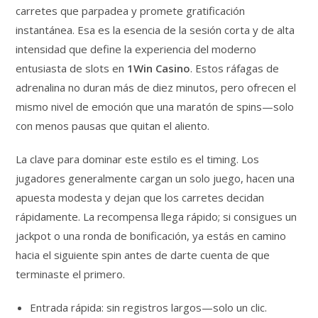
carretes que parpadea y promete gratificación
instantánea. Esa es la esencia de la sesión corta y de alta
intensidad que define la experiencia del moderno
entusiasta de slots en
1Win Casino
. Estos ráfagas de
adrenalina no duran más de diez minutos, pero ofrecen el
mismo nivel de emoción que una maratón de spins—solo
con menos pausas que quitan el aliento.
La clave para dominar este estilo es el timing. Los
jugadores generalmente cargan un solo juego, hacen una
apuesta modesta y dejan que los carretes decidan
rápidamente. La recompensa llega rápido; si consigues un
jackpot o una ronda de bonificación, ya estás en camino
hacia el siguiente spin antes de darte cuenta de que
terminaste el primero.
Entrada rápida: sin registros largos—solo un clic.