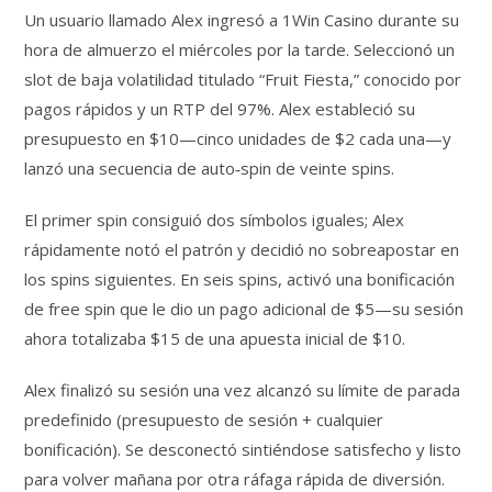
Un usuario llamado Alex ingresó a 1Win Casino durante su
hora de almuerzo el miércoles por la tarde. Seleccionó un
slot de baja volatilidad titulado “Fruit Fiesta,” conocido por
pagos rápidos y un RTP del 97%. Alex estableció su
presupuesto en $10—cinco unidades de $2 cada una—y
lanzó una secuencia de auto‑spin de veinte spins.
El primer spin consiguió dos símbolos iguales; Alex
rápidamente notó el patrón y decidió no sobreapostar en
los spins siguientes. En seis spins, activó una bonificación
de free spin que le dio un pago adicional de $5—su sesión
ahora totalizaba $15 de una apuesta inicial de $10.
Alex finalizó su sesión una vez alcanzó su límite de parada
predefinido (presupuesto de sesión + cualquier
bonificación). Se desconectó sintiéndose satisfecho y listo
para volver mañana por otra ráfaga rápida de diversión.