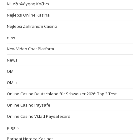
N1 Αξιολόγηση Καζίνο
Nejlepsi Online Kasina
Nejlepší Zahraniční Casino
new
New Video Chat Platform
News
OM
OM cc
Online Casino Deutschland für Schweizer 2026: Top 3 Test
Online Casino Paysafe
Online Casino Vklad Paysafecard
pages
Parhaat Nordea Kasinot