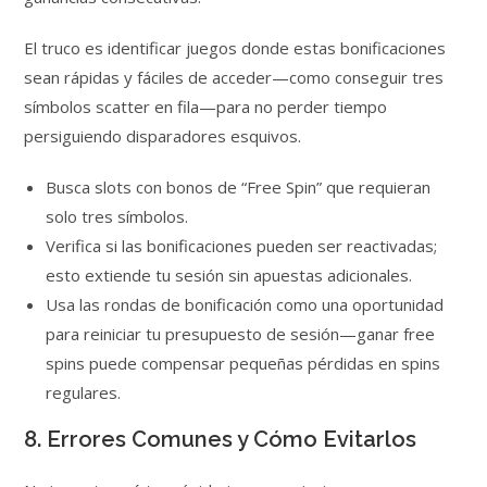
El truco es identificar juegos donde estas bonificaciones
sean rápidas y fáciles de acceder—como conseguir tres
símbolos scatter en fila—para no perder tiempo
persiguiendo disparadores esquivos.
Busca slots con bonos de “Free Spin” que requieran
solo tres símbolos.
Verifica si las bonificaciones pueden ser reactivadas;
esto extiende tu sesión sin apuestas adicionales.
Usa las rondas de bonificación como una oportunidad
para reiniciar tu presupuesto de sesión—ganar free
spins puede compensar pequeñas pérdidas en spins
regulares.
8. Errores Comunes y Cómo Evitarlos