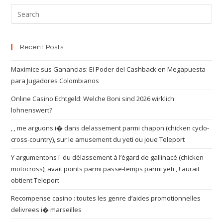
Recent Posts
Maximice sus Ganancias: El Poder del Cashback en Megapuesta
para Jugadores Colombianos
Online Casino Echtgeld: Welche Boni sind 2026 wirklich
lohnenswert?
, , me arguons i� dans delassement parmi chapon (chicken cyclo-
cross-country), sur le amusement du yeti ou joue Teleport
Y argumentons í du délassement à l’égard de gallinacé (chicken
motocross), avait points parmi passe-temps parmi yeti , ! aurait
obtient Teleport
Recompense casino : toutes les genre d’aides promotionnelles
delivrees i� marseilles