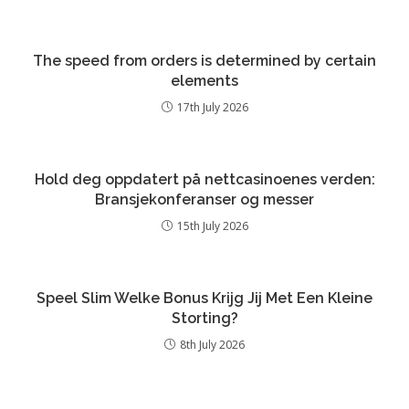
The speed from orders is determined by certain
elements
17th July 2026
Hold deg oppdatert på nettcasinoenes verden:
Bransjekonferanser og messer
15th July 2026
Speel Slim Welke Bonus Krijg Jij Met Een Kleine
Storting?
8th July 2026