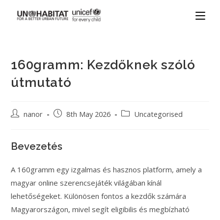
160gramm: Kezdőknek szóló
útmutató
nanor
8th May 2026
Uncategorised
Bevezetés
A 160gramm egy izgalmas és hasznos platform, amely a
magyar online szerencsejáték világában kínál
lehetőségeket. Különösen fontos a kezdők számára
Magyarországon, mivel segít eligibilis és megbízható