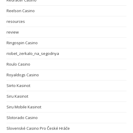
Redracer Casino
Reelson Casino
resources
review
Ringospin Casino
riobet_zerkalo_na_segodnya
Roulo Casino
Royaldogs Casino
Siirto Kasinot
Siru Kasinot
Siru Mobile Kasinot
Slotorado Casino
Slovenské Casino Pro České Hráče