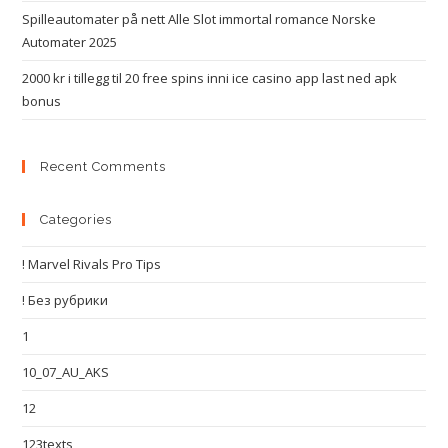
Spilleautomater på nett Alle Slot immortal romance Norske
Automater 2025
2000 kr i tillegg til 20 free spins inni ice casino app last ned apk
bonus
Recent Comments
Categories
! Marvel Rivals Pro Tips
! Без рубрики
1
10_07_AU_AKS
12
123texts