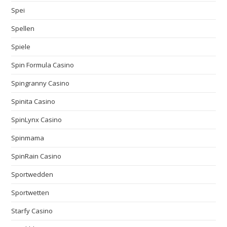
Spei
Spellen
Spiele
Spin Formula Casino
Spingranny Casino
Spinita Casino
SpinLynx Casino
Spinmama
SpinRain Casino
Sportwedden
Sportwetten
Starfy Casino