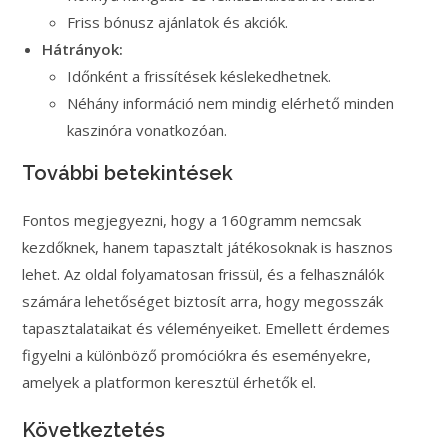
Friss bónusz ajánlatok és akciók.
Hátrányok:
Időnként a frissítések késlekedhetnek.
Néhány információ nem mindig elérhető minden
kaszinóra vonatkozóan.
További betekintések
Fontos megjegyezni, hogy a 160gramm nemcsak
kezdőknek, hanem tapasztalt játékosoknak is hasznos
lehet. Az oldal folyamatosan frissül, és a felhasználók
számára lehetőséget biztosít arra, hogy megosszák
tapasztalataikat és véleményeiket. Emellett érdemes
figyelni a különböző promóciókra és eseményekre,
amelyek a platformon keresztül érhetők el.
Következtetés