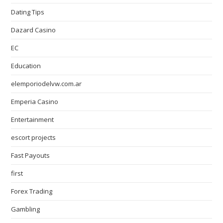
Dating Tips
Dazard Casino
EC
Education
elemporiodelvw.com.ar
Emperia Casino
Entertainment
escort projects
Fast Payouts
first
Forex Trading
Gambling