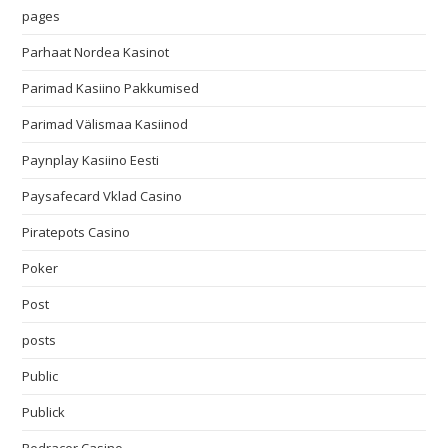
pages
Parhaat Nordea Kasinot
Parimad Kasiino Pakkumised
Parimad Välismaa Kasiinod
Paynplay Kasiino Eesti
Paysafecard Vklad Casino
Piratepots Casino
Poker
Post
posts
Public
Publick