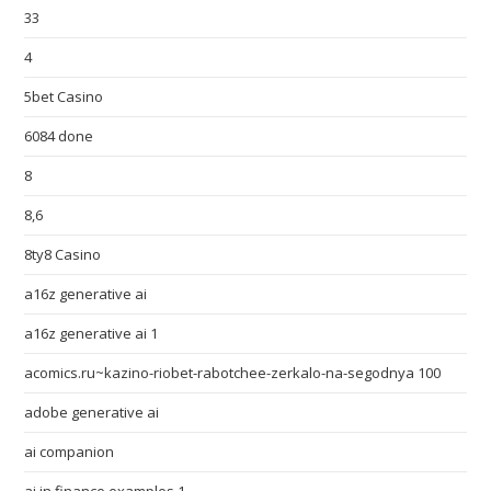
33
4
5bet Casino
6084 done
8
8,6
8ty8 Casino
a16z generative ai
a16z generative ai 1
acomics.ru~kazino-riobet-rabotchee-zerkalo-na-segodnya 100
adobe generative ai
ai companion