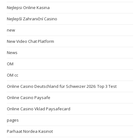
Nejlepsi Online Kasina
Nejlepší Zahraniční Casino
new
New Video Chat Platform
News
OM
OM cc
Online Casino Deutschland für Schweizer 2026: Top 3 Test
Online Casino Paysafe
Online Casino Vklad Paysafecard
pages
Parhaat Nordea Kasinot