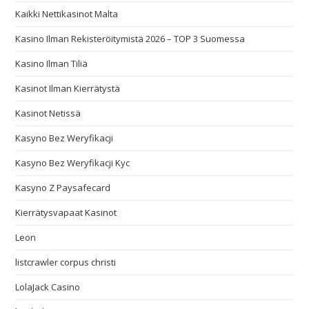
Kaikki Nettikasinot Malta
Kasino Ilman Rekisteröitymistä 2026 – TOP 3 Suomessa
Kasino Ilman Tiliä
Kasinot Ilman Kierrätystä
Kasinot Netissä
Kasyno Bez Weryfikacji
Kasyno Bez Weryfikacji Kyc
Kasyno Z Paysafecard
Kierrätysvapaat Kasinot
Leon
listcrawler corpus christi
LolaJack Casino