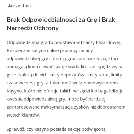
skorzystasz.
Brak Odpowiedzialności za Grę i Brak
Narzędzi Ochrony
Odpowiedzialna gra to podstawa w branży hazardowej.
Bezpieczne kasyna online promują zasady
odpowiedzialnej gry i oferują graczom narzędzia, które
pomagają kontrolować swoje wydatki i czas spędzany na
grze. Należą do nich limity depozytów, limity strat, limity
czasowe sesji gry, a także możliwość samowykluczenia.
Kasyno, które nie oferuje takich narzędzi lub bagatelizuje
kwestię odpowiedzialnej gry, może być bardziej
zainteresowane maksymalizacją zysków niż dobrostanem
swoich klientów.
Sprawdź, czy kasyno posiada sekcję poświęconą