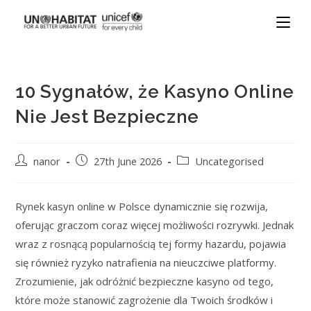
10 Sygnałów, że Kasyno Online
Nie Jest Bezpieczne
nanor
27th June 2026
Uncategorised
Rynek kasyn online w Polsce dynamicznie się rozwija,
oferując graczom coraz więcej możliwości rozrywki. Jednak
wraz z rosnącą popularnością tej formy hazardu, pojawia
się również ryzyko natrafienia na nieuczciwe platformy.
Zrozumienie, jak odróżnić bezpieczne kasyno od tego,
które może stanowić zagrożenie dla Twoich środków i