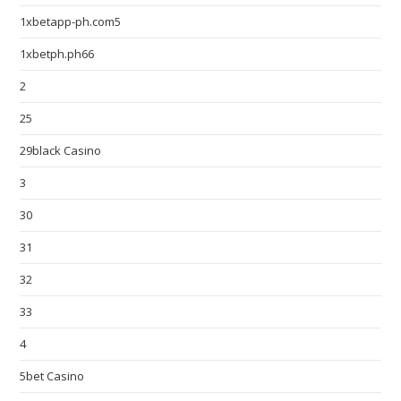
1xbetapp-ph.com5
1xbetph.ph66
2
25
29black Casino
3
30
31
32
33
4
5bet Casino