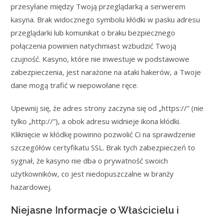
przesyłane między Twoją przeglądarką a serwerem
kasyna. Brak widocznego symbolu kłódki w pasku adresu
przeglądarki lub komunikat o braku bezpiecznego
połączenia powinien natychmiast wzbudzić Twoją
czujność. Kasyno, które nie inwestuje w podstawowe
zabezpieczenia, jest narażone na ataki hakerów, a Twoje
dane mogą trafić w niepowołane ręce.
Upewnij się, że adres strony zaczyna się od „https://” (nie
tylko „http://”), a obok adresu widnieje ikona kłódki.
Kliknięcie w kłódkę powinno pozwolić Ci na sprawdzenie
szczegółów certyfikatu SSL. Brak tych zabezpieczeń to
sygnał, że kasyno nie dba o prywatność swoich
użytkowników, co jest niedopuszczalne w branży
hazardowej.
Niejasne Informacje o Właścicielu i