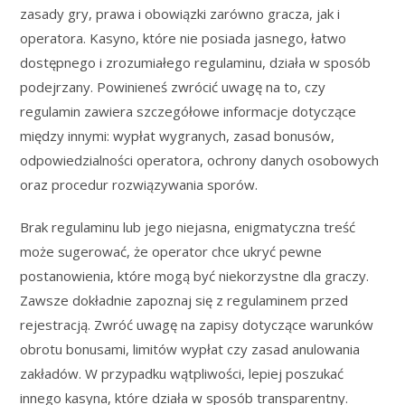
zasady gry, prawa i obowiązki zarówno gracza, jak i
operatora. Kasyno, które nie posiada jasnego, łatwo
dostępnego i zrozumiałego regulaminu, działa w sposób
podejrzany. Powinieneś zwrócić uwagę na to, czy
regulamin zawiera szczegółowe informacje dotyczące
między innymi: wypłat wygranych, zasad bonusów,
odpowiedzialności operatora, ochrony danych osobowych
oraz procedur rozwiązywania sporów.
Brak regulaminu lub jego niejasna, enigmatyczna treść
może sugerować, że operator chce ukryć pewne
postanowienia, które mogą być niekorzystne dla graczy.
Zawsze dokładnie zapoznaj się z regulaminem przed
rejestracją. Zwróć uwagę na zapisy dotyczące warunków
obrotu bonusami, limitów wypłat czy zasad anulowania
zakładów. W przypadku wątpliwości, lepiej poszukać
innego kasyna, które działa w sposób transparentny.