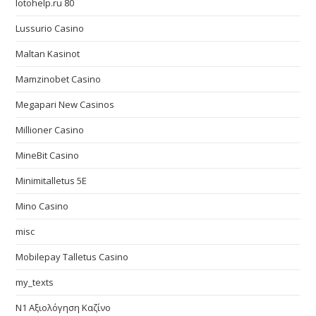
lotohelp.ru 80
Lussurio Casino
Maltan Kasinot
Mamzinobet Casino
Megapari New Casinos
Millioner Casino
MineBit Casino
Minimitalletus 5E
Mino Casino
misc
Mobilepay Talletus Casino
my_texts
N1 Αξιολόγηση Καζίνο