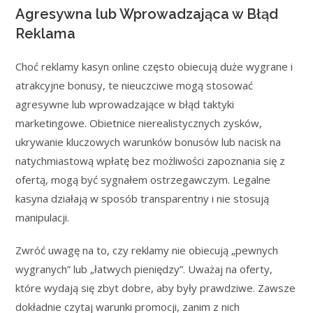
Agresywna lub Wprowadzająca w Błąd
Reklama
Choć reklamy kasyn online często obiecują duże wygrane i
atrakcyjne bonusy, te nieuczciwe mogą stosować
agresywne lub wprowadzające w błąd taktyki
marketingowe. Obietnice nierealistycznych zysków,
ukrywanie kluczowych warunków bonusów lub nacisk na
natychmiastową wpłatę bez możliwości zapoznania się z
ofertą, mogą być sygnałem ostrzegawczym. Legalne
kasyna działają w sposób transparentny i nie stosują
manipulacji.
Zwróć uwagę na to, czy reklamy nie obiecują „pewnych
wygranych” lub „łatwych pieniędzy”. Uważaj na oferty,
które wydają się zbyt dobre, aby były prawdziwe. Zawsze
dokładnie czytaj warunki promocji, zanim z nich