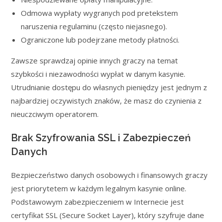
Odmowa wypłaty wygranych pod pretekstem
naruszenia regulaminu (często niejasnego).
Ograniczone lub podejrzane metody płatności.
Zawsze sprawdzaj opinie innych graczy na temat
szybkości i niezawodności wypłat w danym kasynie.
Utrudnianie dostępu do własnych pieniędzy jest jednym z
najbardziej oczywistych znaków, że masz do czynienia z
nieuczciwym operatorem.
Brak Szyfrowania SSL i Zabezpieczeń
Danych
Bezpieczeństwo danych osobowych i finansowych graczy
jest priorytetem w każdym legalnym kasynie online.
Podstawowym zabezpieczeniem w Internecie jest
certyfikat SSL (Secure Socket Layer), który szyfruje dane