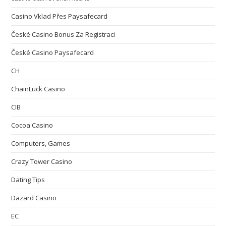
Casino Vklad Přes Paysafecard
České Casino Bonus Za Registraci
České Casino Paysafecard
CH
ChainLuck Casino
CIB
Cocoa Casino
Computers, Games
Crazy Tower Сasino
Dating Tips
Dazard Casino
EC