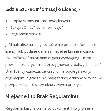
Gdzie Szukać Informacji o Licencji?
Stopka strony internetowej kasyna.
Sekcja „O nas” lub „Informacje”.
Regulamin serwisu.
Jeśli natrafisz na kasyno, które nie podaje informacji o
licencji, lub podane dane są niepełne lub nie można ich
zweryfikować na stronie organu wydającego licencję,
powinieneś natychmiast zrezygnować z dalszych działań.
Brak licencji oznacza, że kasyno nie podlega żadnym
regulacjom, a gracze nie mają żadnej ochrony prawnej w
przypadku sporów czy nieuczciwych praktyk.
Niejasne lub Brak Regulaminu
Regulamin kasyna online to dokument, który określa