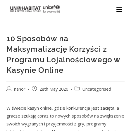
10 Sposobów na
Maksymalizację Korzyści z
Programu Lojalnościowego w
Kasynie Online
nanor
28th May 2026
Uncategorised
W świecie kasyn online, gdzie konkurencja jest zacięta, a
gracze szukają coraz to nowych sposobów na zwiększenie
swoich wygranych i przyjemności z gry, programy