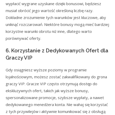
wypłacić wygrane uzyskane dzięki bonusowi, będziesz
musiał obrócić jego wartość określoną liczbę razy.
Dokładne zrozumienie tych warunków jest kluczowe, aby
uniknąć rozczarowań. Niektóre bonusy mogą mieć bardziej
korzystne warunki obrotu niż inne, dlatego warto
porównywać oferty.
6. Korzystanie z Dedykowanych Ofert dla
Graczy VIP
Gdy osiągniesz wyższe poziomy w programie
lojalnościowym, możesz zostać zakwalifikowany do grona
graczy VIP. Gracze VIP często otrzymują dostęp do
ekskluzywnych ofert, takich jak wyższe bonusy,
spersonalizowane promocje, szybsze wypłaty, a nawet
dedykowanego menedżera konta. Nie wahaj się korzystać
z tych przywilejów i aktywnie komunikować się z obsługą