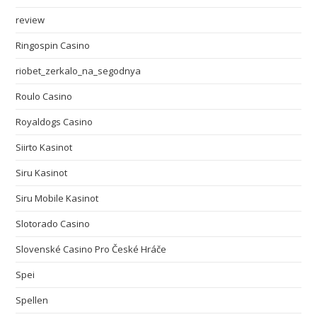
review
Ringospin Casino
riobet_zerkalo_na_segodnya
Roulo Casino
Royaldogs Casino
Siirto Kasinot
Siru Kasinot
Siru Mobile Kasinot
Slotorado Casino
Slovenské Casino Pro České Hráče
Spei
Spellen