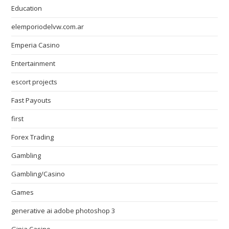
Education
elemporiodelvw.com.ar
Emperia Casino
Entertainment
escort projects
Fast Payouts
first
Forex Trading
Gambling
Gambling/Casino
Games
generative ai adobe photoshop 3