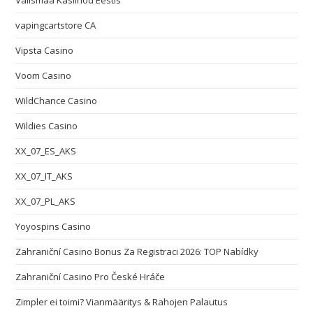
Välismaa Kasiinod Eestis
vapingcartstore CA
Vipsta Casino
Voom Casino
WildChance Casino
Wildies Casino
XX_07_ES_AKS
XX_07_IT_AKS
XX_07_PL_AKS
Yoyospins Casino
Zahraniční Casino Bonus Za Registraci 2026: TOP Nabídky
Zahraniční Casino Pro České Hráče
Zimpler ei toimi? Vianmääritys & Rahojen Palautus