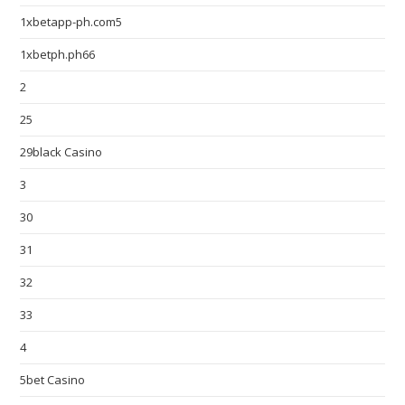
1xbetapp-ph.com5
1xbetph.ph66
2
25
29black Casino
3
30
31
32
33
4
5bet Casino