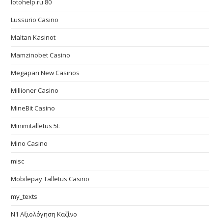
lotohelp.ru 80
Lussurio Casino
Maltan Kasinot
Mamzinobet Casino
Megapari New Casinos
Millioner Casino
MineBit Casino
Minimitalletus 5E
Mino Casino
misc
Mobilepay Talletus Casino
my_texts
N1 Αξιολόγηση Καζίνο