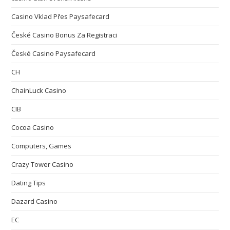
Casino Vklad Přes Paysafecard
České Casino Bonus Za Registraci
České Casino Paysafecard
CH
ChainLuck Casino
CIB
Cocoa Casino
Computers, Games
Crazy Tower Сasino
Dating Tips
Dazard Casino
EC