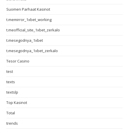
Suomen Parhaat Kasinot
t.memirror_1xbet_working
t.meofficial_site_1xbet_zerkalo
t.mesegodnya_1xbet
t.mesegodnya_1xbet_zerkalo
Tesor Casino
test
texts
textslp
Top Kasinot
Total
trends