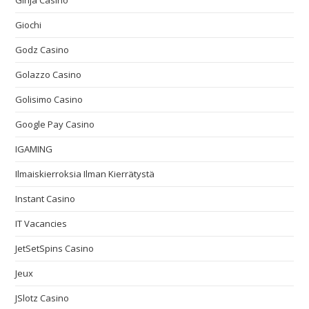
Ginja Casino
Giochi
Godz Casino
Golazzo Casino
Golisimo Casino
Google Pay Casino
IGAMING
Ilmaiskierroksia Ilman Kierrätystä
Instant Casino
IT Vacancies
JetSetSpins Casino
Jeux
JSlotz Casino