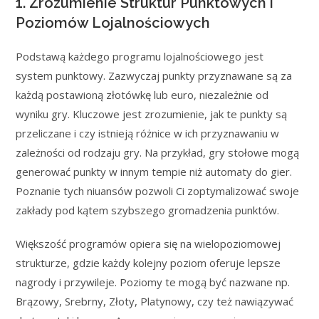
1. Zrozumienie Struktur Punktowych i
Poziomów Lojalnościowych
Podstawą każdego programu lojalnościowego jest
system punktowy. Zazwyczaj punkty przyznawane są za
każdą postawioną złotówkę lub euro, niezależnie od
wyniku gry. Kluczowe jest zrozumienie, jak te punkty są
przeliczane i czy istnieją różnice w ich przyznawaniu w
zależności od rodzaju gry. Na przykład, gry stołowe mogą
generować punkty w innym tempie niż automaty do gier.
Poznanie tych niuansów pozwoli Ci zoptymalizować swoje
zakłady pod kątem szybszego gromadzenia punktów.
Większość programów opiera się na wielopoziomowej
strukturze, gdzie każdy kolejny poziom oferuje lepsze
nagrody i przywileje. Poziomy te mogą być nazwane np.
Brązowy, Srebrny, Złoty, Platynowy, czy też nawiązywać