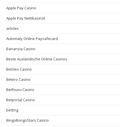
Apple Pay Casino
Apple Pay Nettikasinot
articles
Automaty Online Paysafecard
Bananzia Casino
Beste Ausländische Online Casinos
Betcleo Casino
Betero Casino
Betfouru Casino
Betportal Casino
betting
BingoBongoStars Casino