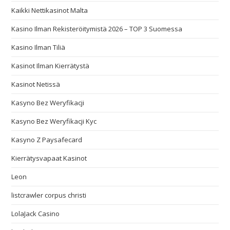
Kaikki Nettikasinot Malta
Kasino Ilman Rekisteröitymistä 2026 – TOP 3 Suomessa
Kasino Ilman Tiliä
Kasinot Ilman Kierrätystä
Kasinot Netissä
Kasyno Bez Weryfikacji
Kasyno Bez Weryfikacji Kyc
Kasyno Z Paysafecard
Kierrätysvapaat Kasinot
Leon
listcrawler corpus christi
LolaJack Casino