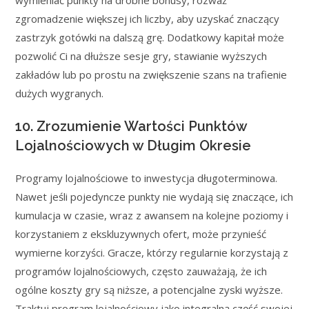
wymieniać punkty na drobne bonusy, rozważ
zgromadzenie większej ich liczby, aby uzyskać znaczący
zastrzyk gotówki na dalszą grę. Dodatkowy kapitał może
pozwolić Ci na dłuższe sesje gry, stawianie wyższych
zakładów lub po prostu na zwiększenie szans na trafienie
dużych wygranych.
10. Zrozumienie Wartości Punktów
Lojalnościowych w Długim Okresie
Programy lojalnościowe to inwestycja długoterminowa.
Nawet jeśli pojedyncze punkty nie wydają się znaczące, ich
kumulacja w czasie, wraz z awansem na kolejne poziomy i
korzystaniem z ekskluzywnych ofert, może przynieść
wymierne korzyści. Gracze, którzy regularnie korzystają z
programów lojalnościowych, często zauważają, że ich
ogólne koszty gry są niższe, a potencjalne zyski wyższe.
Traktuj program lojalnościowy jako integralną część swojej