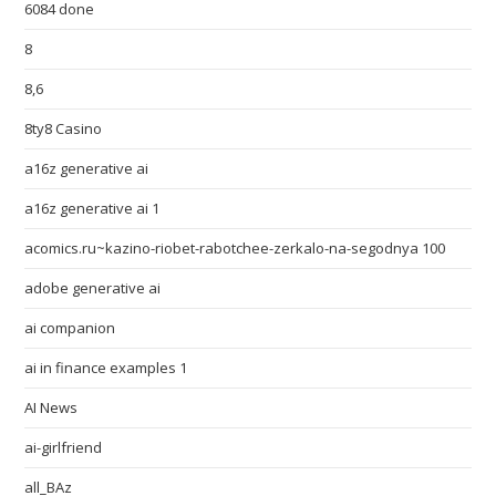
6084 done
8
8,6
8ty8 Casino
a16z generative ai
a16z generative ai 1
acomics.ru~kazino-riobet-rabotchee-zerkalo-na-segodnya 100
adobe generative ai
ai companion
ai in finance examples 1
AI News
ai-girlfriend
all_BAz