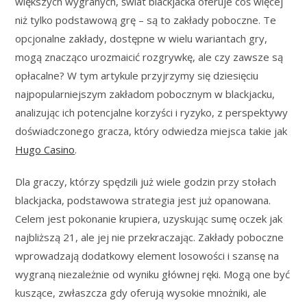
większych wygranych, świat blackjacka oferuje coś więcej
niż tylko podstawową grę – są to zakłady poboczne. Te
opcjonalne zakłady, dostępne w wielu wariantach gry,
mogą znacząco urozmaicić rozgrywkę, ale czy zawsze są
opłacalne? W tym artykule przyjrzymy się dziesięciu
najpopularniejszym zakładom pobocznym w blackjacku,
analizując ich potencjalne korzyści i ryzyko, z perspektywy
doświadczonego gracza, który odwiedza miejsca takie jak
Hugo Casino
.
Dla graczy, którzy spędzili już wiele godzin przy stołach
blackjacka, podstawowa strategia jest już opanowana.
Celem jest pokonanie krupiera, uzyskując sumę oczek jak
najbliższą 21, ale jej nie przekraczając. Zakłady poboczne
wprowadzają dodatkowy element losowości i szansę na
wygraną niezależnie od wyniku głównej ręki. Mogą one być
kuszące, zwłaszcza gdy oferują wysokie mnożniki, ale