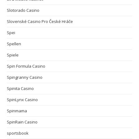
Slotorado Casino
Slovenské Casino Pro České Hráče
Spei
Spellen
Spiele
Spin Formula Casino
Spingranny Casino
Spinita Casino
SpinLynx Casino
Spinmama
SpinRain Casino
sportsbook