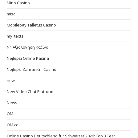
Mino Casino
misc
Mobilepay Talletus Casino
my_texts
N1 Αξιολόγηση Καζίνο
Nejlepsi Online Kasina
Nejlepší Zahraniční Casino
new
New Video Chat Platform
News
OM
OM cc
Online Casino Deutschland für Schweizer 2026: Top 3 Test