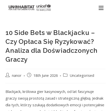
10 Side Bets w Blackjacku –
Czy Opłaca Się Ryzykować?
Analiza dla Doświadczonych
Graczy
nanor
18th June 2026
Uncategorised
Blackjack, królowa gier kasynowych, od lat fascynuje
graczy swoją prostotą zasad i strategiczną głębią. Jednak
dla tych, którzy szukają dodatkowych emocji i potencjalnie