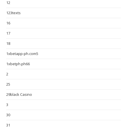
12
123texts
16
17
18
1xbetapp-ph.com5
1xbetph.ph66
2
25
29black Casino
3
30
31