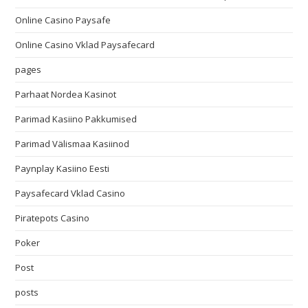
Online Casino Paysafe
Online Casino Vklad Paysafecard
pages
Parhaat Nordea Kasinot
Parimad Kasiino Pakkumised
Parimad Välismaa Kasiinod
Paynplay Kasiino Eesti
Paysafecard Vklad Casino
Piratepots Casino
Poker
Post
posts