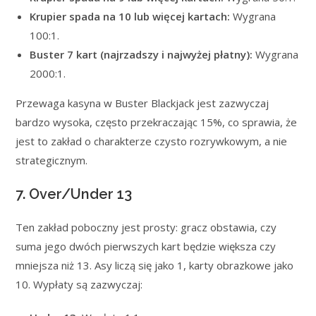
Krupier spada na 10 lub więcej kartach:
Wygrana
100:1.
Buster 7 kart (najrzadszy i najwyżej płatny):
Wygrana
2000:1.
Przewaga kasyna w Buster Blackjack jest zazwyczaj
bardzo wysoka, często przekraczając 15%, co sprawia, że
jest to zakład o charakterze czysto rozrywkowym, a nie
strategicznym.
7. Over/Under 13
Ten zakład poboczny jest prosty: gracz obstawia, czy
suma jego dwóch pierwszych kart będzie większa czy
mniejsza niż 13. Asy liczą się jako 1, karty obrazkowe jako
10. Wypłaty są zazwyczaj: