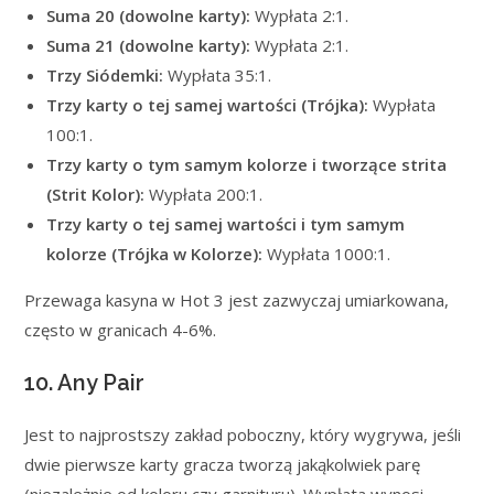
Suma 20 (dowolne karty):
Wypłata 2:1.
Suma 21 (dowolne karty):
Wypłata 2:1.
Trzy Siódemki:
Wypłata 35:1.
Trzy karty o tej samej wartości (Trójka):
Wypłata
100:1.
Trzy karty o tym samym kolorze i tworzące strita
(Strit Kolor):
Wypłata 200:1.
Trzy karty o tej samej wartości i tym samym
kolorze (Trójka w Kolorze):
Wypłata 1000:1.
Przewaga kasyna w Hot 3 jest zazwyczaj umiarkowana,
często w granicach 4-6%.
10. Any Pair
Jest to najprostszy zakład poboczny, który wygrywa, jeśli
dwie pierwsze karty gracza tworzą jakąkolwiek parę