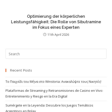
Optimierung der körperlichen
Leistungsfähigkeit: Die Rolle von Sibutramine
im Fokus eines Experten
11th April 2026
Recent Posts
Το Παιχνίδι του Μήνα στο Winstoria: Ανακαλύψτε τους Νικητές!
Plataformas de Streaming y Retransmisiones de Casino en Vivo:
Entretenimiento y Riesgo en la Era Digital
Sumérgete en la Leyenda: Descubre los Juegos Temáticos
Argentinos en Bplay