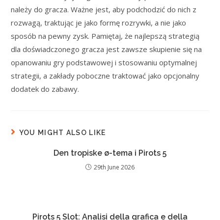
należy do gracza. Ważne jest, aby podchodzić do nich z
rozwagą, traktując je jako formę rozrywki, a nie jako
sposób na pewny zysk. Pamiętaj, że najlepszą strategią
dla doświadczonego gracza jest zawsze skupienie się na
opanowaniu gry podstawowej i stosowaniu optymalnej
strategii, a zakłady poboczne traktować jako opcjonalny
dodatek do zabawy.
YOU MIGHT ALSO LIKE
Den tropiske ø-tema i Pirots 5
29th June 2026
Pirots 5 Slot: Analisi della grafica e della