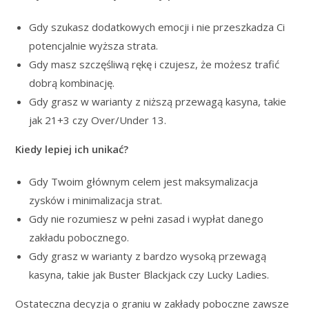
Gdy szukasz dodatkowych emocji i nie przeszkadza Ci
potencjalnie wyższa strata.
Gdy masz szczęśliwą rękę i czujesz, że możesz trafić
dobrą kombinację.
Gdy grasz w warianty z niższą przewagą kasyna, takie
jak 21+3 czy Over/Under 13.
Kiedy lepiej ich unikać?
Gdy Twoim głównym celem jest maksymalizacja
zysków i minimalizacja strat.
Gdy nie rozumiesz w pełni zasad i wypłat danego
zakładu pobocznego.
Gdy grasz w warianty z bardzo wysoką przewagą
kasyna, takie jak Buster Blackjack czy Lucky Ladies.
Ostateczna decyzja o graniu w zakłady poboczne zawsze