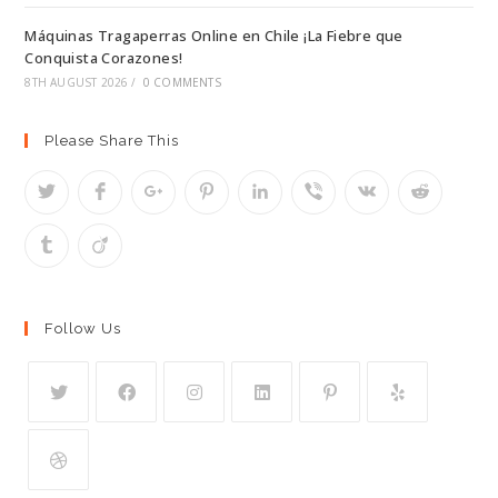
Máquinas Tragaperras Online en Chile ¡La Fiebre que
Conquista Corazones!
8TH AUGUST 2026
/
0 COMMENTS
Please Share This
Follow Us