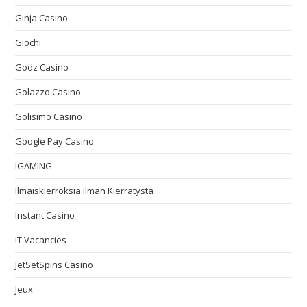
Ginja Casino
Giochi
Godz Casino
Golazzo Casino
Golisimo Casino
Google Pay Casino
IGAMING
Ilmaiskierroksia Ilman Kierrätystä
Instant Casino
IT Vacancies
JetSetSpins Casino
Jeux