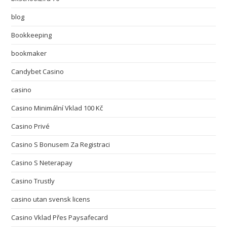
blog
Bookkeeping
bookmaker
Candybet Casino
casino
Casino Minimální Vklad 100 Kč
Casino Privé
Casino S Bonusem Za Registraci
Casino S Neterapay
Casino Trustly
casino utan svensk licens
Casino Vklad Přes Paysafecard