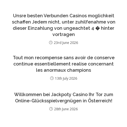
Unsre besten Verbunden Casinos moglichkeit
schaffen Jedem nicht, unter zuhilfenahme von
dieser Einzahlung von ungeachtet 4 � hinter
vortragen
23rd June 2026
Tout mon recompense sans avoir de conserve
continue essentiellement realise concernant
les anormaux champions
13th July 2026
Willkommen bei Jackpoty Casino Ihr Tor zum
Online-Glücksspielvergnügen in Österreich!
28th June 2026