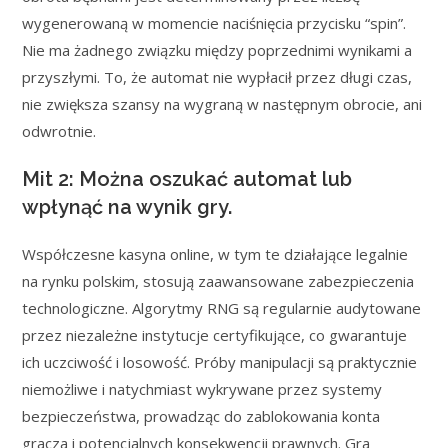
wygenerowaną w momencie naciśnięcia przycisku “spin”.
Nie ma żadnego związku między poprzednimi wynikami a
przyszłymi. To, że automat nie wypłacił przez długi czas,
nie zwiększa szansy na wygraną w następnym obrocie, ani
odwrotnie.
Mit 2: Można oszukać automat lub
wpłynąć na wynik gry.
Współczesne kasyna online, w tym te działające legalnie
na rynku polskim, stosują zaawansowane zabezpieczenia
technologiczne. Algorytmy RNG są regularnie audytowane
przez niezależne instytucje certyfikujące, co gwarantuje
ich uczciwość i losowość. Próby manipulacji są praktycznie
niemożliwe i natychmiast wykrywane przez systemy
bezpieczeństwa, prowadząc do zablokowania konta
gracza i potencjalnych konsekwencji prawnych. Gra