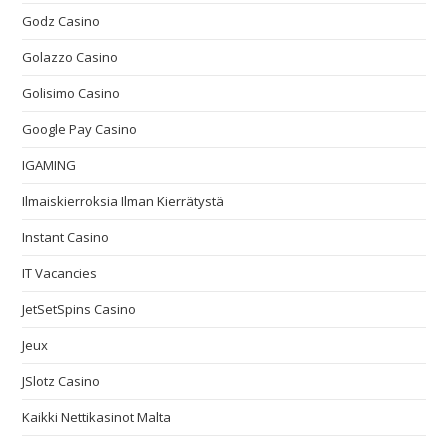
Godz Casino
Golazzo Casino
Golisimo Casino
Google Pay Casino
IGAMING
Ilmaiskierroksia Ilman Kierrätystä
Instant Casino
IT Vacancies
JetSetSpins Casino
Jeux
JSlotz Casino
Kaikki Nettikasinot Malta