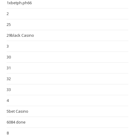
1xbetph.ph66
2
25
29black Casino
3
30
31
32
33
4
5bet Casino
6084 done
8