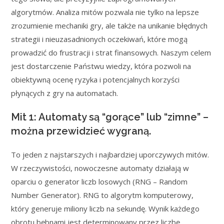
algorytmów. Analiza mitów pozwala nie tylko na lepsze
zrozumienie mechaniki gry, ale także na unikanie błędnych
strategii i nieuzasadnionych oczekiwań, które mogą
prowadzić do frustracji i strat finansowych. Naszym celem
jest dostarczenie Państwu wiedzy, która pozwoli na
obiektywną ocenę ryzyka i potencjalnych korzyści
płynących z gry na automatach.
Mit 1: Automaty są “gorące” lub “zimne” –
można przewidzieć wygraną.
To jeden z najstarszych i najbardziej uporczywych mitów.
W rzeczywistości, nowoczesne automaty działają w
oparciu o generator liczb losowych (RNG – Random
Number Generator). RNG to algorytm komputerowy,
który generuje miliony liczb na sekundę. Wynik każdego
obrotu bębnami jest determinowany przez liczbę