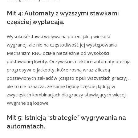
Mit 4: Automaty z wyższymi stawkami
częściej wypłacają.
Wysokość stawki wpływa na potencjalną wielkość
wygranej, ale nie na częstotliwość jej występowania.
Mechanizm RNG działa niezależnie od wysokości
postawionej kwoty. Oczywiście, niektóre automaty oferują
progresywne jackpoty, które rosną wraz z liczbą
postawionych zakładów (często z puli wszystkich graczy),
ale to nie oznacza, że same bębny częściej lądują w
zwycięskich kombinacjach dla graczy stawiających więcej.
Wygrane są losowe.
Mit 5: Istnieją “strategie” wygrywania na
automatach.