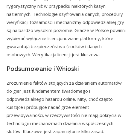
rygorystyczny niż w przypadku niektórych kasyn
naziemnych. Technologie szyfrowania danych, procedury
weryfikacji tożsamości i mechanizmy odpowiedzialnej gry
są na bardzo wysokim poziomie. Gracze w Polsce powinni
wybierać wyłącznie licencjonowane platformy, które
gwarantują bezpieczeństwo środków i danych
osobowych. Weryfikacja licencji jest kluczowa.
Podsumowanie i Wnioski
Zrozumienie faktów stojących za działaniem automatów
do gier jest fundamentem świadomego i
odpowiedzialnego hazardu online. Mity, choć często
kuszące i próbujące nadać grze element
przewidywalności, w rzeczywistości nie mają pokrycia w
technologii i mechanizmach działania współczesnych
slotów. Kluczowe jest zapamiętanie kilku zasad: