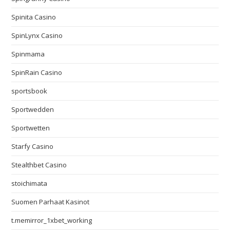
Spinita Casino
SpinLynx Casino
Spinmama
SpinRain Casino
sportsbook
Sportwedden
Sportwetten
Starfy Casino
Stealthbet Casino
stoichimata
Suomen Parhaat Kasinot
t.memirror_1xbet_working