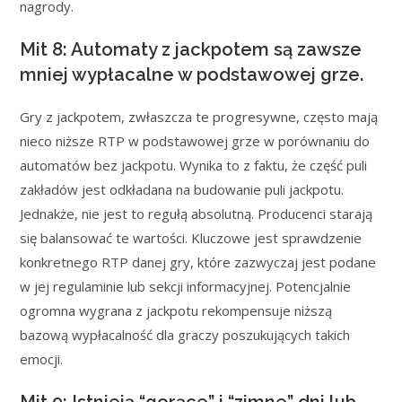
nagrody.
Mit 8: Automaty z jackpotem są zawsze
mniej wypłacalne w podstawowej grze.
Gry z jackpotem, zwłaszcza te progresywne, często mają
nieco niższe RTP w podstawowej grze w porównaniu do
automatów bez jackpotu. Wynika to z faktu, że część puli
zakładów jest odkładana na budowanie puli jackpotu.
Jednakże, nie jest to regułą absolutną. Producenci starają
się balansować te wartości. Kluczowe jest sprawdzenie
konkretnego RTP danej gry, które zazwyczaj jest podane
w jej regulaminie lub sekcji informacyjnej. Potencjalnie
ogromna wygrana z jackpotu rekompensuje niższą
bazową wypłacalność dla graczy poszukujących takich
emocji.