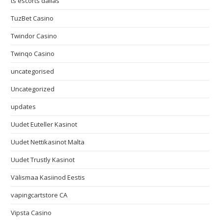
ts escorts dallas
TuzBet Casino
Twindor Casino
Twinqo Casino
uncategorised
Uncategorized
updates
Uudet Euteller Kasinot
Uudet Nettikasinot Malta
Uudet Trustly Kasinot
Välismaa Kasiinod Eestis
vapingcartstore CA
Vipsta Casino