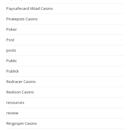
Paysafecard Vklad Casino
Piratepots Casino
Poker
Post
posts
Public
Publick
Redracer Casino
Reelson Casino
resources
review
Ringospin Casino