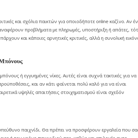
ριτικές και σχόλια παικτών για οποιοδήποτε online καζίνο. Αν έ
 αναφέρουν προβλήματα με πληρωμές, υποστήριξη ή απάτες, τό
πάρχουν και κάποιες αρνητικές κριτικές, αλλά η συνολική εικόν
 Μπόνους
όνους ή εγγυημένες νίκες. Αυτές είναι συχνά τακτικές για να
οϋποθέσεις, και αν κάτι φαίνεται πολύ καλό για να είναι
ξαιρετικά υψηλές απαιτήσεις στοιχηματισμού είναι σχεδόν
 υπεύθυνο παιχνίδι. Θα πρέπει να προσφέρουν εργαλεία που σα