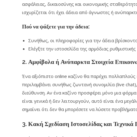
ασφάλειας, δικαιοσύνης και οικονομικής σταθερότητα
ισχυρίζεται ότι έχει άδεια από άγνωστες ή ανύπαρκτ
Πού να ψάξετε για την άδεια:
Συνήθως, οι πληροφορίες για την άδεια βρίσκονται
Ελέγξτε την ιστοσελίδα της αρμόδιας ρυθμιστικής
2. Αμφίβολα ή Ανύπαρκτα Στοιχεία Επικοιν
Ένα αξιόπιστο online καζίνο θα παρέχει πολλαπλούς
περιλαμβάνει συνήθως ζωντανή συνομιλία (live chat)
διεύθυνση. Αν ένα καζίνο προσφέρει μόνο μια φόρμα 
είναι γενικά ή δεν λειτουργούν, αυτό είναι ένα μεγά
σημαίνει ότι δεν θα μπορέσετε να λύσετε προβλήματ
3. Κακή Σχεδίαση Ιστοσελίδας και Τεχνικ