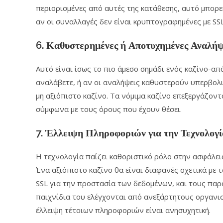
περιορισμένες από αυτές της κατάθεσης, αυτό μπορεί 
αν οι συναλλαγές δεν είναι κρυπτογραφημένες με SSL
6. Καθυστερημένες ή Αποτυχημένες Αναλήψ
Αυτό είναι ίσως το πιο άμεσο σημάδι ενός καζίνο-απά
αναλάβετε, ή αν οι αναλήψεις καθυστερούν υπερβολικ
μη αξιόπιστο καζίνο. Τα νόμιμα καζίνο επεξεργάζοντ
σύμφωνα με τους όρους που έχουν θέσει.
7. Έλλειψη Πληροφοριών για την Τεχνολογί
Η τεχνολογία παίζει καθοριστικό ρόλο στην ασφάλει
Ένα αξιόπιστο καζίνο θα είναι διαφανές σχετικά με
SSL για την προστασία των δεδομένων, και τους παρό
παιχνίδια του ελέγχονται από ανεξάρτητους οργανι
έλλειψη τέτοιων πληροφοριών είναι ανησυχητική.