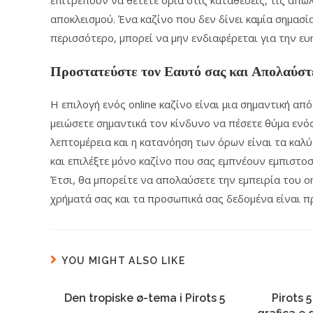
επιτρέπουν να θέτετε όρια στις καταθέσεις, τις απώλ
αποκλεισμού. Ένα καζίνο που δεν δίνει καμία σημασί
περισσότερο, μπορεί να μην ενδιαφέρεται για την ευ
Προστατεύστε τον Εαυτό σας και Απολαύστε
Η επιλογή ενός online καζίνο είναι μια σημαντική α
μειώσετε σημαντικά τον κίνδυνο να πέσετε θύμα ενός
λεπτομέρεια και η κατανόηση των όρων είναι τα καλύ
και επιλέξτε μόνο καζίνο που σας εμπνέουν εμπιστοσ
Έτσι, θα μπορείτε να απολαύσετε την εμπειρία του on
χρήματά σας και τα προσωπικά σας δεδομένα είναι 
YOU MIGHT ALSO LIKE
Den tropiske ø-tema i Pirots 5
Pirots 5