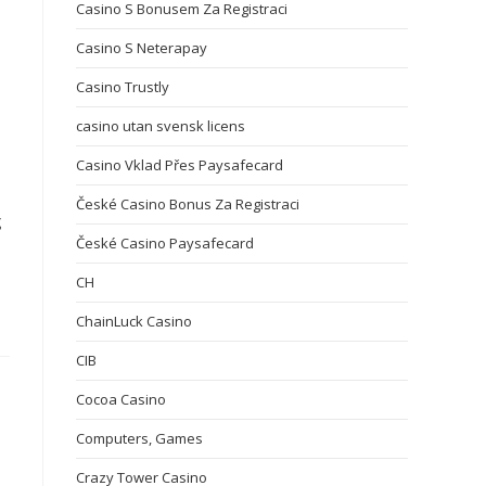
Casino S Bonusem Za Registraci
Casino S Neterapay
Casino Trustly
casino utan svensk licens
Casino Vklad Přes Paysafecard
České Casino Bonus Za Registraci
ς
České Casino Paysafecard
CH
ChainLuck Casino
CIB
Cocoa Casino
Computers, Games
Crazy Tower Сasino