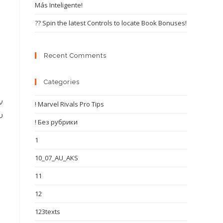
Más Inteligente!
?? Spin the latest Controls to locate Book Bonuses!
Recent Comments
Categories
ν
! Marvel Rivals Pro Tips
υ
! Без рубрики
1
10_07_AU_AKS
11
12
123texts