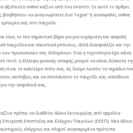
α αξιόπιστο online καζίνο από ένα ύποπτο. Σε αυτό το άρθρο,
ς βοηθήσουν να αναγνωρίσετε ένα “rogue” ή ανασφαλές online
 εμπειρία σας στο παιχνίδι.
αι ίσως το πιο σημαντικό βήμα για μια ευχάριστη και ασφαλή
κά παιχνίδια και ελκυστικά μπόνους, αλλά διασφαλίζει και την
 των προσωπικών σας δεδομένων. Ενώ η τεχνολογία έχει κάνει
πό ποτέ, η έλλειψη φυσικής επαφής μπορεί να κάνει δύσκολη τη
ωση είναι το καλύτερο όπλο σας. Ας δούμε λοιπόν τα σημάδια πο
στες εκπλήξεις και να απολαύσετε το παιχνίδι σας υπεύθυνα.
 για την ασφάλειά σας.
e καζίνο πρέπει να διαθέτει άδεια λειτουργίας από αρμόδια
 η Επιτροπή Εποπτείας και Ελέγχου Παιγνίων (ΕΕΕΠ). Μια άδεια
ό αυστηρούς ελέγχους και πληροί συγκεκριμένα πρότυπα