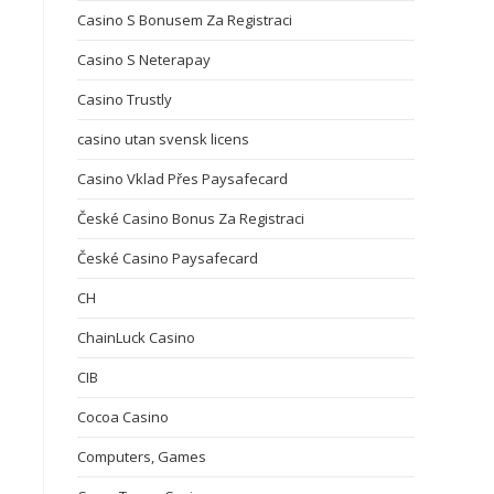
Casino S Bonusem Za Registraci
Casino S Neterapay
Casino Trustly
casino utan svensk licens
Casino Vklad Přes Paysafecard
České Casino Bonus Za Registraci
České Casino Paysafecard
CH
ChainLuck Casino
CIB
Cocoa Casino
Computers, Games