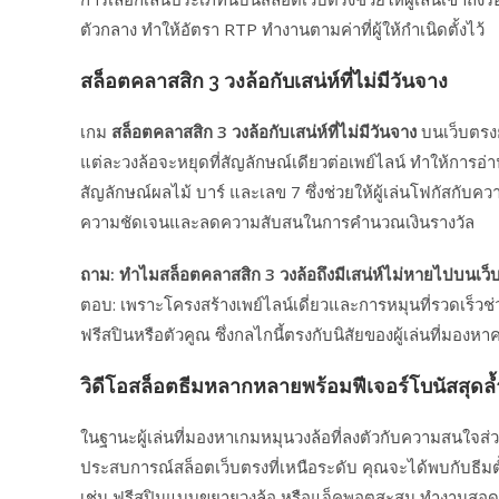
ตัวกลาง ทำให้อัตรา RTP ทำงานตามค่าที่ผู้ให้กำเนิดตั้งไว้
สล็อตคลาสสิก 3 วงล้อกับเสน่ห์ที่ไม่มีวันจาง
เกม
สล็อตคลาสสิก 3 วงล้อกับเสน่ห์ที่ไม่มีวันจาง
บนเว็บตรงย
แต่ละวงล้อจะหยุดที่สัญลักษณ์เดียวต่อเพย์ไลน์ ทำให้การอ่า
สัญลักษณ์ผลไม้ บาร์ และเลข 7 ซึ่งช่วยให้ผู้เล่นโฟกัสกั
ความชัดเจนและลดความสับสนในการคำนวณเงินรางวัล
ถาม: ทำไมสล็อตคลาสสิก 3 วงล้อถึงมีเสน่ห์ไม่หายไปบนเว็
ตอบ: เพราะโครงสร้างเพย์ไลน์เดี่ยวและการหมุนที่รวดเร็วช่
ฟรีสปินหรือตัวคูณ ซึ่งกลไกนี้ตรงกับนิสัยของผู้เล่นที่มองหา
วิดีโอสล็อตธีมหลากหลายพร้อมฟีเจอร์โบนัสสุดล้
ในฐานะผู้เล่นที่มองหาเกมหมุนวงล้อที่ลงตัวกับความสนใจส่
ประสบการณ์สล็อตเว็บตรงที่เหนือระดับ คุณจะได้พบกับธีมต
เช่น ฟรีสปินแบบขยายวงล้อ หรือแจ็คพอตสะสม ทำงานสอดคล้อ