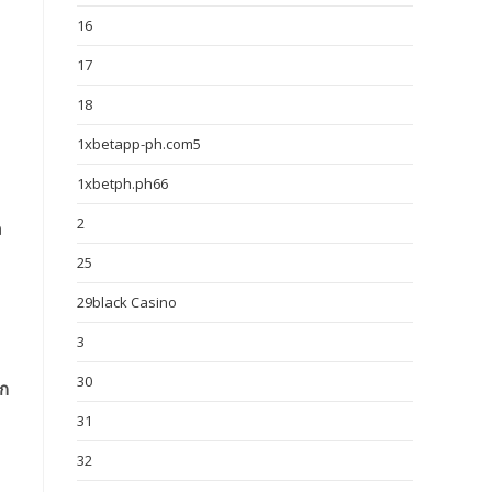
16
17
18
1xbetapp-ph.com5
1xbetph.ph66
2
ล
25
29black Casino
3
30
าก
31
32