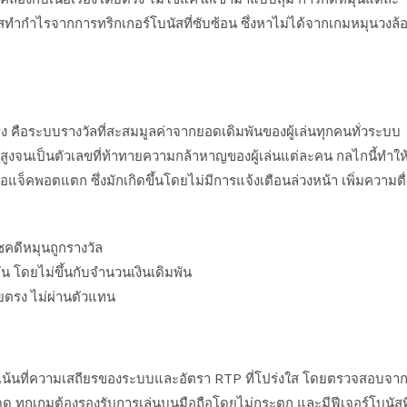
สทำกำไรจากการทริกเกอร์โบนัสที่ซับซ้อน ซึ่งหาไม่ได้จากเกมหมุนวงล้
 คือระบบรางวัลที่สะสมมูลค่าจากยอดเดิมพันของผู้เล่นทุกคนทั่วระบบ
่งพุ่งสูงจนเป็นตัวเลขที่ท้าทายความกล้าหาญของผู้เล่นแต่ละคน กลไกนี้ทำให
่อแจ็คพอตแตก ซึ่งมักเกิดขึ้นโดยไม่มีการแจ้งเตือนล่วงหน้า เพิ่มความตื
ชคดีหมุนถูกรางวัล
น โดยไม่ขึ้นกับจำนวนเงินเดิมพัน
ดยตรง ไม่ผ่านตัวแทน
เน้นที่ความเสถียรของระบบและอัตรา RTP ที่โปร่งใส โดยตรวจสอบจา
ุด ทุกเกมต้องรองรับการเล่นบนมือถือโดยไม่กระตุก และมีฟีเจอร์โบนัสที