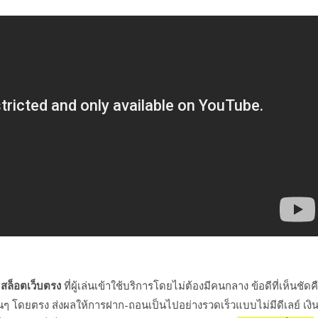
่
สล็อตเว็บตรง
ที่ผู้เล่นเข้าใช้บริการโดยไม่ต้องมีคนกลาง ข้อดีที่เห็นชัดค
ๆ โดยตรง ส่งผลให้การฝาก-ถอนเป็นไปอย่างรวดเร็วแบบไม่มีดีเลย์ เงิ