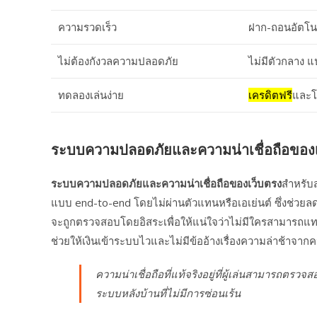
ความรวดเร็ว
ฝาก-ถอนอัตโนมั
ไม่ต้องกังวลความปลอดภัย
ไม่มีตัวกลาง 
ทดลองเล่นง่าย
เครดิตฟรี
และโป
ระบบความปลอดภัยและความน่าเชื่อถือของ
ระบบความปลอดภัยและความน่าเชื่อถือของเว็บตรง
สำหรับส
แบบ end-to-end โดยไม่ผ่านตัวแทนหรือเอเย่นต์ ซึ่งช่วยลดคว
จะถูกตรวจสอบโดยอิสระเพื่อให้แน่ใจว่าไม่มีใครสามารถ
ช่วยให้เงินเข้าระบบไวและไม่มีข้ออ้างเรื่องความล่าช้าจา
ความน่าเชื่อถือที่แท้จริงอยู่ที่ผู้เล่นสามารถต
ระบบหลังบ้านที่ไม่มีการซ่อนเร้น