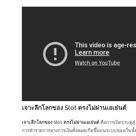
เจาะลึกโลกของ Slot ตรงไม่ผ่านเอเย่นต์
เจาะลึกโลกของ Slot ตรงไม่ผ่านเอเย่นต์
คือการเปิดประตูสู
การทำรายการทางการเงินทั้งหมดเกิดขึ้นบนระบบของเว็บนั้น