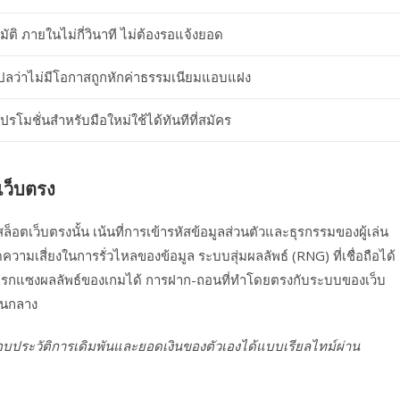
ติ ภายในไม่กี่วินาที ไม่ต้องรอแจ้งยอด
แปลว่าไม่มีโอกาสถูกหักค่าธรรมเนียมแอบแฝง
รโมชั่นสำหรับมือใหม่ใช้ได้ทันทีที่สมัคร
เว็บตรง
ล็อตเว็บตรงนั้น เน้นที่การเข้ารหัสข้อมูลส่วนตัวและธุรกรรมของผู้เล่น
ามเสี่ยงในการรั่วไหลของข้อมูล ระบบสุ่มผลลัพธ์ (RNG) ที่เชื่อถือได้
แทรกแซงผลลัพธ์ของเกมได้ การฝาก-ถอนที่ทำโดยตรงกับระบบของเว็บ
กคนกลาง
รวจสอบประวัติการเดิมพันและยอดเงินของตัวเองได้แบบเรียลไทม์ผ่าน