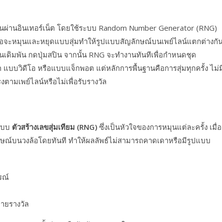
่อเล่นผ่านอินเทอร์เน็ต โดยใช้ระบบ Random Number Generator (RNG)
วงล้อจะหมุนและหยุดแบบสุ่มทำให้รูปแบบสัญลักษณ์บนเพย์ไลน์แตกต่างกั
นเดิมพัน กดปุ่มสปิน จากนั้น RNG จะทำงานทันทีเพื่อกำหนดชุด
บบวิดีโอ หรือแบบแจ็กพอต แต่หลักการพื้นฐานคือการสุ่มทุกครั้ง ไม่ม
งตามเพย์ไลน์หรือไม่เพื่อรับรางวัล
ระบบ
ตัวสร้างเลขสุ่มเทียม (RNG)
ซึ่งเป็นหัวใจของการหมุนแต่ละครั้ง เมื่อผ
ักษณ์บนวงล้อโดยทันที ทำให้ผลลัพธ์ไม่สามารถคาดเดาหรือมีรูปแบบ
รณ์
่ายรางวัล