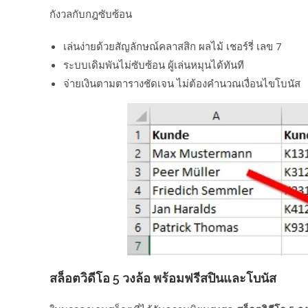
กังวลกับกฎซับซ้อน
เล่นง่ายด้วยสัญลักษณ์คลาสสิก ผลไม้ เชอร์รี่ เลข 7
ระบบเดิมพันไม่ซับซ้อน ผู้เล่นหมุนได้ทันที
จ่ายเงินตามตารางชัดเจน ไม่ต้องคำนวณเงื่อนไขโบนัส
สล็อตวิดีโอ 5 วงล้อ พร้อมฟรีสปินและโบนัส