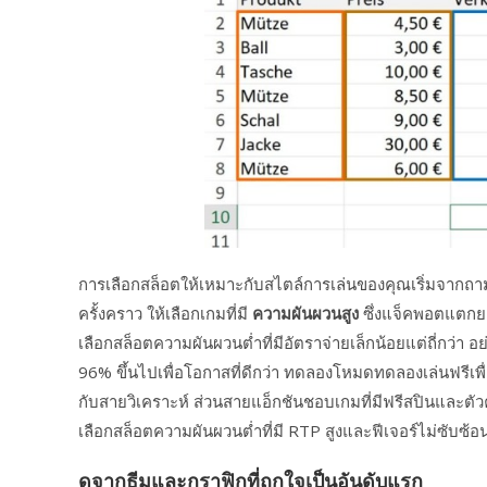
การเลือกสล็อตให้เหมาะกับสไตล์การเล่นของคุณเริ่มจากถาม
ครั้งคราว ให้เลือกเกมที่มี
ความผันผวนสูง
ซึ่งแจ็คพอตแตกยาก
เลือกสล็อตความผันผวนต่ำที่มีอัตราจ่ายเล็กน้อยแต่ถี่กว่า อ
96% ขึ้นไปเพื่อโอกาสที่ดีกว่า ทดลองโหมดทดลองเล่นฟรีเพื่
กับสายวิเคราะห์ ส่วนสายแอ็กชันชอบเกมที่มีฟรีสปินและต
เลือกสล็อตความผันผวนต่ำที่มี RTP สูงและฟีเจอร์ไม่ซับซ้
ดูจากธีมและกราฟิกที่ถูกใจเป็นอันดับแรก