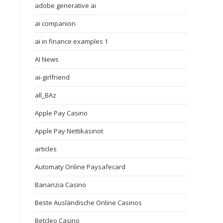
adobe generative ai
ai companion
ai in finance examples 1
AI News
ai-girlfriend
all_BAz
Apple Pay Casino
Apple Pay Nettikasinot
articles
Automaty Online Paysafecard
Bananzia Casino
Beste Ausländische Online Casinos
Betcleo Casino