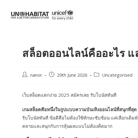
สล็อตออนไลน์คืออะไร แ
nanor
29th June 2026
Uncategorised
เว็บสล็อตแตกง่าย 2025 สมัครเลย รับโบนัสทันที
เกมสล็อตคือหนึ่งในรูปแบบความบันเทิงออนไลน์ที่สนุกที่สุด
รับโบนัสทันที ข้อดีคือไม่ต้องใช้ทักษะซับซ้อน แค่เลือกเดิม
คลายและสนุกกับการลุ้นผลแบบไม่ต้องคิดมาก