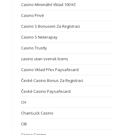
Casino Minimální Vklad 100 Kč
Casino Privé
Casino S Bonusem Za Registraci
Casino S Neterapay
Casino Trustly
casino utan svensk licens
Casino Vklad Přes Paysafecard
České Casino Bonus Za Registraci
České Casino Paysafecard
CH
ะ
ChainLuck Casino
CIB
Cocoa Casino