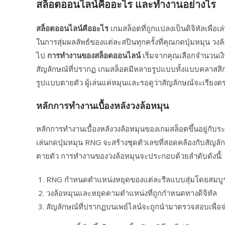
สล็อตออนไลน์คืออะไร และทำงานอย่างไร
สล็อตออนไลน์คืออะไร
เกมสล็อตที่ถูกแปลงเป็นดิจิทัลเพื
ในการสุ่มผลลัพธ์ของแต่ละสปินทุกครั้งที่คุณกดปุ่มหมุน 
ไป
การทำงานของสล็อตออนไลน์
เริ่มจากคุณเลือกจำนวนเงิ
สัญลักษณ์ที่ปรากฏ เกมสล็อตมีหลายรูปแบบทั้งแบบคลาสสิก แ
รูปแบบตายตัว ผู้เล่นแค่หมุนและรอดูว่าสัญลักษณ์จะเรียงตร
หลักการทำงานเบื้องหลังวงล้อหมุน
หลักการทำงานเบื้องหลังวงล้อหมุนของเกมสล็อตขึ้นอยู่กับ
เล่นกดปุ่มหมุน RNG จะสร้างชุดตัวเลขที่สอดคล้องกับสัญล
ตายตัว การทำงานของวงล้อหมุนจะประกอบด้วยลำดับดังนี้:
RNG กำหนดตำแหน่งหยุดของแต่ละรีลแบบสุ่มโดยสมบู
วงล้อหมุนและหยุดตามตำแหน่งที่ถูกกำหนดทางดิจิทัล
สัญลักษณ์ที่ปรากฏบนเพย์ไลน์จะถูกนำมาตรวจสอบเพื่อจ