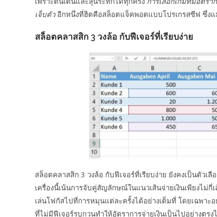
เพราะตื่นเต้นและลุ้นระทึกได้ทุกครั้ง
การเลือกเกมที่มีอัตรา
เจ็บตัว
อีกหนึ่งที่ฮิตคือสล็อตแจ็คพอตแบบโปรเกรสซีฟ ซึ่งแ
สล็อตคลาสสิก 3 วงล้อ กับฟีเจอร์ที่เรียบง่าย
สล็อตคลาสสิก 3 วงล้อ กับฟีเจอร์ที่เรียบง่าย ยังคงเป็นตัวเ
เครื่องนี้เน้นการจับคู่สัญลักษณ์ในแนวเส้นจ่ายเงินเพียงไม่กี
เล่นโฟกัสไปที่การหมุนแต่ละครั้งได้อย่างเต็มที่ โดยเฉพาะอย่
ที่ไม่มีฟีเจอร์รบกวนทำให้อัตราการจ่ายเงินเป็นไปอย่างตรง