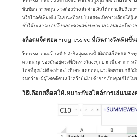
ในบรรดาเกมสล็อตที่ได้รับความนิยมสูงสุด
สล็อตวิดีโอ 5 ว
ซับซ้อน การหมุน 5 วงล้อสร้างเส้นจ่ายเงินได้หลายสิบถึงห
หรือไวลด์เพิ่มเติม ในขณะที่รอบโบนัสจะเปิดทางเลือกให้ผู้เ
ซ้ำได้ระหว่างรอบโบนัสจะช่วยเพิ่มระยะเวลาเล่นและโอกา
สล็อตแจ็คพอต Progressive ที่เงินรางวัลเพิ่มขึ้นเ
ในบรรดาเกมสล็อตที่กำลังฮิตสุดตอนนี้
สล็อตแจ็คพอต Progres
ความสนุกของมันอยู่ตรงที่เงินรางวัลจะถูกบวกเพิ่มจากการเดิม
โดยที่คุณไม่ต้องทำอะไรพิเศษ แค่กดหมุนวงล้อตามปกติก็มีลุ
จนกว่าจะมีผู้โชคดีคนหนึ่งคว้ามันไป ซึ่งอาจเป็นคุณก็ได้ใน
วิธีเลือกสล็อตให้เหมาะกับสไตล์การเล่นของ