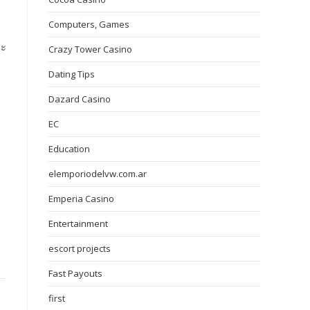
Computers, Games
จะ
Crazy Tower Сasino
Dating Tips
Dazard Casino
EC
Education
elemporiodelvw.com.ar
Emperia Casino
Entertainment
escort projects
Fast Payouts
first