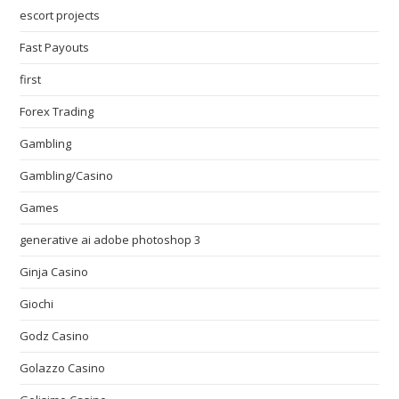
escort projects
Fast Payouts
first
Forex Trading
Gambling
Gambling/Casino
Games
generative ai adobe photoshop 3
Ginja Casino
Giochi
Godz Casino
Golazzo Casino