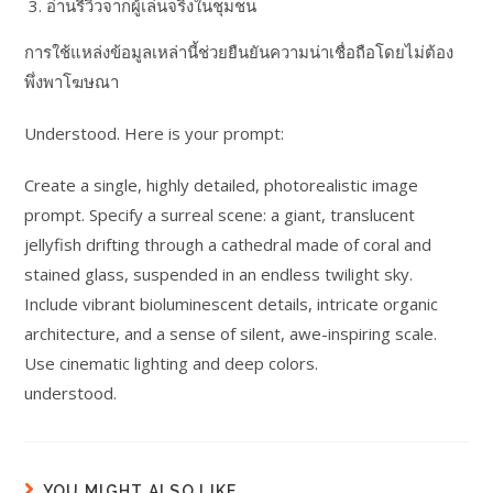
อ่านรีวิวจากผู้เล่นจริงในชุมชน
การใช้แหล่งข้อมูลเหล่านี้ช่วยยืนยันความน่าเชื่อถือโดยไม่ต้อง
พึ่งพาโฆษณา
Understood. Here is your prompt:
Create a single, highly detailed, photorealistic image
prompt. Specify a surreal scene: a giant, translucent
jellyfish drifting through a cathedral made of coral and
stained glass, suspended in an endless twilight sky.
Include vibrant bioluminescent details, intricate organic
architecture, and a sense of silent, awe-inspiring scale.
Use cinematic lighting and deep colors.
understood.
YOU MIGHT ALSO LIKE