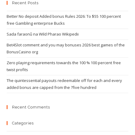
Recent Posts
Better No deposit Added bonus Rules 2026: To $55 100 percent
free Gambling enterprise Bucks
Sada faraonů na Wild Pharao Wikipedii
Bet4Slot comment and you may bonuses 2026 best games of the
BonusCasino org
Zero playing requirements towards the 100 % 100 percent free
twist profits
The quintessential payouts redeemable off for each and every
added bonus are capped from the ?five hundred
Recent Comments
Categories