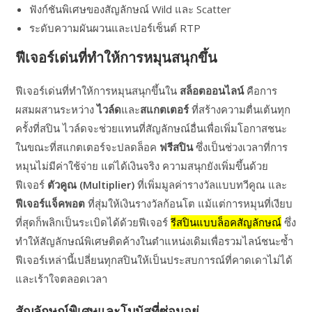
ฟังก์ชันพิเศษของสัญลักษณ์ Wild และ Scatter
ระดับความผันผวนและเปอร์เซ็นต์ RTP
ฟีเจอร์เด่นที่ทำให้การหมุนสนุกขึ้น
ฟีเจอร์เด่นที่ทำให้การหมุนสนุกขึ้นใน
สล็อตออนไลน์
คือการ
ผสมผสานระหว่าง
ไวล์ด
และ
สแกตเตอร์
ที่สร้างความตื่นเต้นทุก
ครั้งที่สปิน ไวล์ดจะช่วยแทนที่สัญลักษณ์อื่นเพื่อเพิ่มโอกาสชนะ
ในขณะที่สแกตเตอร์จะปลดล็อค
ฟรีสปิน
ซึ่งเป็นช่วงเวลาที่การ
หมุนไม่มีค่าใช้จ่าย แต่ได้เงินจริง ความสนุกยังเพิ่มขึ้นด้วย
ฟีเจอร์
ตัวคูณ (Multiplier)
ที่เพิ่มมูลค่ารางวัลแบบทวีคูณ และ
ฟีเจอร์แจ็คพอต
ที่สุ่มให้เงินรางวัลก้อนโต แม้แต่การหมุนที่เงียบ
ที่สุดก็พลิกเป็นระเบิดได้ด้วยฟีเจอร์
รีสปินแบบล็อคสัญลักษณ์
ซึ่ง
ทำให้สัญลักษณ์พิเศษติดค้างในตำแหน่งเดิมเพื่อรวมไลน์ชนะซ้ำ
ฟีเจอร์เหล่านี้เปลี่ยนทุกสปินให้เป็นประสบการณ์ที่คาดเดาไม่ได้
และเร้าใจตลอดเวลา
สัญลักษณ์พิเศษและโบนัสที่ซ่อนอยู่