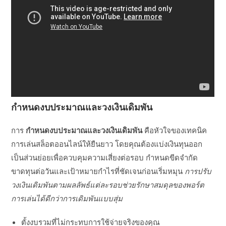
กำหนดงบประมาณและวงเงินเดิมพัน
การ
กำหนดงบประมาณและวงเงินเดิมพัน
คือหัวใจของเทคนิค
การเล่นสล็อตออนไลน์ให้ยืนยาว โดยคุณต้องแบ่งเงินทุนออก
เป็นส่วนย่อยเพื่อควบคุมความเสี่ยงต่อรอบ กำหนดขีดจำกัด
ขาดทุนต่อวันและเป้าหมายกำไรที่ชัดเจนก่อนเริ่มหมุน
การปรับ
วงเงินเดิมพันตามผลลัพธ์แต่ละรอบช่วยรักษาสมดุลของพอร์ต
การเล่นได้ดีกว่าการเดิมพันแบบสุ่ม
ตั้งงบรวมที่ไม่กระทบการใช้จ่ายจริงของคุณ