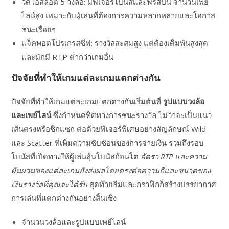
วิดีโอสล็อต 5 วงล้อ: มีฟีเจอร์โบนัสและฟรีสปิน จำนวนเพย์
ไลน์สูง เหมาะกับผู้เล่นที่ต้องการความหลากหลายและโอกาส
ชนะเรื่อยๆ
แจ็คพอตโปรเกรสซีฟ: รางวัลสะสมสูง แต่ต้องเดิมพันสูงสุด
และมักมี RTP ต่ำกว่าเกมอื่น
ปัจจัยที่ทำให้เกมแต่ละเกมแตกต่างกัน
ปัจจัยที่ทำให้เกมแต่ละเกมแตกต่างกันเริ่มต้นที่
รูปแบบวงล้อ
และเพย์ไลน์
ซึ่งกำหนดทิศทางการชนะรางวัล ไม่ว่าจะเป็นแนว
เส้นตรงหรือซิกแซก ต่อด้วยฟีเจอร์พิเศษอย่างสัญลักษณ์ Wild
และ Scatter ที่เพิ่มความซับซ้อนของการจ่ายเงิน รวมถึงรอบ
โบนัสที่เปิดทางให้ผู้เล่นลุ้นโบนัสก้อนโต
อัตรา RTP และความ
ผันผวนของแต่ละเกมยังส่งผลโดยตรงต่อความถี่และขนาดของ
เงินรางวัลที่คุณจะได้รับ
สุดท้ายธีมและกราฟิกก็สร้างบรรยากาศ
การเล่นที่แตกต่างกันอย่างสิ้นเชิง
จำนวนวงล้อและรูปแบบเพย์ไลน์