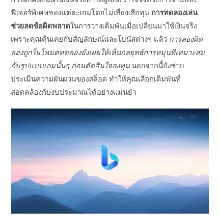
ฟีเจอร์พิเศษของแต่ละเกมโดยไม่เสี่ยงเสียทุน
การทดลองเล่น
ช่วยลดข้อผิดพลาด
ในการวางเดิมพันเมื่อเปลี่ยนมาใช้เงินจริง
เพราะคุณคุ้นเคยกับสัญลักษณ์และโบนัสต่างๆ แล้ว
การลองผิด
ลองถูกในโหมดทดลองยังเผยให้เห็นกลยุทธ์การหมุนที่เหมาะสม
กับรูปแบบเกมนั้นๆ ก่อนตัดสินใจลงทุน
นอกจากนี้ยังช่วย
ประเมินความผันผวนของสล็อต ทำให้คุณเลือกเดิมพันที่
สอดคล้องกับงบประมาณได้อย่างแม่นยำ