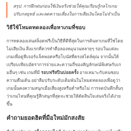
สรุป: การฝึกฝนก่อนใช้เงินจริงช่วยให้คุณเรียนรู้กลไกเกม
ปรับกลยุทธ์ และลดความเสี่ยงในการเสียเงินโดยไม่จำเป็น
วิธีใช้โหมดทดลองเพื่อหาเกมที่ชอบ
การทดลองเล่นสล็อตฟรีเป็นวิธีที่ดีที่สุดในการค้นหาเกมที่ใช่โดย
ไม่เสียเงิน สิ่งแรกที่ควรทำคือลองหมุนวนหลายๆ รอบในแต่ละ
เกมเพื่อดูฟีเจอร์แจ็คพอตหรือโบนัสที่ตรงสไตล์คุณ จากนั้นให้
เปรียบเทียบอัตราการจ่ายและความถี่ของสัญลักษณ์พิเศษกับเก
มอื่นๆ เช่น เกมที่มี
รอบฟรีสปินบ่อยครั้ง
อาจเหมาะกับคนชอบ
ความตื่นเต้น อย่าลืมปรับระดับเดิมพันในโหมดทดลองเพื่อดูว่า
เกมนั้นคงความสนุกเมื่อเสี่ยงสูงหรือต่ำหรือไม่ การจดบันทึกสั้นๆ
ว่าเกมไหนที่คุณรู้สึกสนุกที่สุดจะช่วยให้ตัดสินใจเล่นจริงได้ง่าย
ขึ้น
คำถามยอดฮิตที่มือใหม่มักสงสัย