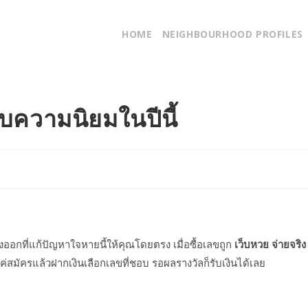
HOME
NEIGHBOURHOOD PROFILES
ับความนิยมในปีนี้
ทางออกที่แก้ปัญหาใจหายนี้ให้คุณโดยตรง เมื่อซื้อเลขถูก
เว็บหวย จ่ายจริง
แค่สมัครแล้วฝากเงินเลือกเลขที่ชอบ รอผลรางวัลก็รับเงินได้เลย