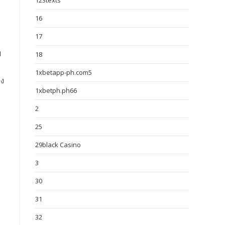
123texts
16
17
ย
18
1xbetapp-ph.com5
อง
1xbetph.ph66
2
25
29black Casino
3
30
31
32