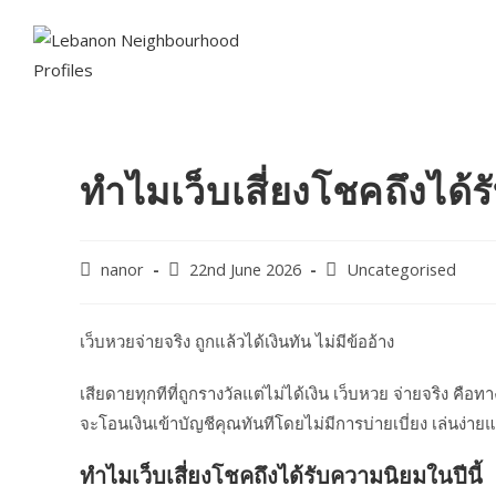
ทำไมเว็บเสี่ยงโชคถึงได้ร
nanor
22nd June 2026
Uncategorised
เว็บหวยจ่ายจริง ถูกแล้วได้เงินทัน ไม่มีข้ออ้าง
เสียดายทุกทีที่ถูกรางวัลแต่ไม่ได้เงิน เว็บหวย จ่ายจริง คือ
จะโอนเงินเข้าบัญชีคุณทันทีโดยไม่มีการบ่ายเบี่ยง เล่นง่าย
ทำไมเว็บเสี่ยงโชคถึงได้รับความนิยมในปีนี้