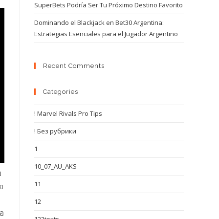
SuperBets Podría Ser Tu Próximo Destino Favorito
Dominando el Blackjack en Bet30 Argentina:
Estrategias Esenciales para el Jugador Argentino
Recent Comments
Categories
! Marvel Rivals Pro Tips
! Без рубрики
1
10_07_AU_AKS
ย
11
อย
12
่อ