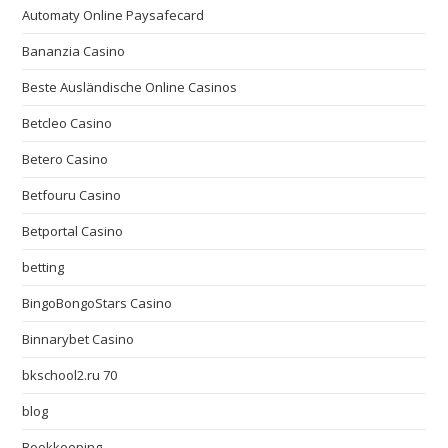
Automaty Online Paysafecard
Bananzia Casino
Beste Ausländische Online Casinos
Betcleo Casino
Betero Casino
Betfouru Casino
Betportal Casino
betting
BingoBongoStars Casino
Binnarybet Casino
bkschool2.ru 70
blog
Bookkeeping