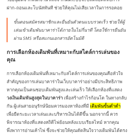
ฝาก-ถอนและโบนัสทันที ช่วยให้คุณไม่เสียเวลาในการรอคอย
ขั้นตอนสมัครสมาชิกและยืนยันตัวตนแบบรวดเร็ว ช่วยให้ผู้
เล่นเข้าเดิมพันบาคาร่าได้ภายในไม่กี่นาที โดยใช้การยืนยัน
ผ่าน SMS หรือสแกนเอกสารอัตโนมัติ
การเลือกห้องเดิมพันที่เหมาะกับสไตล์การเล่นของ
คุณ
การเลือกห้องเดิมพันที่เหมาะกับสไตล์การเล่นของคุณคือหัวใจ
สำคัญของการเล่นบาคาร่าในเว็บบาคาร่าอย่างมีประสิทธิภาพ
หากคุณเป็นคนชอบเดิมพันสูงและเล่นเร็ว ให้เลือกห้องที่แสดง
วงเงินเดิมพันสูงสุดในบาคาร่า
เพื่อสร้างกำไรก้อนโต ในทางกลับ
กัน ผู้เล่นสายอนุรักษ์นิยมควรมองหาห้องที่มี
เดิมพันขั้นต่ำต่ำ
เพื่อยืดระยะเวลาเล่นและบริหารเงินได้ดีขึ้น นอกจากนี้ ควร
พิจารณาห้องที่แสดงสถิติไพ่ย้อนหลังแบบเรียลไทม์ หากคุณ
พึ่งพาการอ่านเค้าไพ่ ซึ่งจะช่วยให้คุณตัดสินใจวางเดิมพันได้ตรง