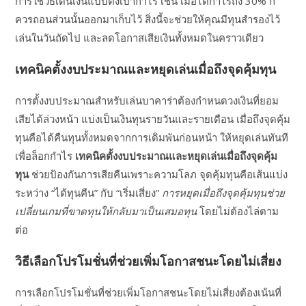
การใช้วิธีเดินเงินแบบตั้งเป้ากำไร เช่น เมื่อได้กำไรถึง 30% ก็
ควรถอนส่วนนั้นออกมาเก็บไว้ สิ่งนี้จะช่วยให้คุณมีทุนสำรองไว้
เล่นในวันถัดไป และลดโอกาสเสียเงินทั้งหมดในคราวเดียว
เทคนิคตั้งงบประมาณและหยุดเล่นเมื่อถึงจุดคุ้มทุน
การตั้งงบประมาณสำหรับเล่นบาคาร่าต้องกำหนดวงเงินที่ยอม
เสียได้ล่วงหน้า แบ่งเป็นเงินทุนรายวันและรายเดือน เมื่อถึงจุดคุ้ม
ทุนคือได้คืนทุนทั้งหมดจากการเดิมพันก่อนหน้า ให้หยุดเล่นทันที
เพื่อล็อกกำไร
เทคนิคตั้งงบประมาณและหยุดเล่นเมื่อถึงจุดคุ้ม
ทุน
ช่วยป้องกันการเสียคืนเพราะความโลภ จุดคุ้มทุนคือเส้นแบ่ง
ระหว่าง “ได้ทุนคืน” กับ “เริ่มเสี่ยง”
การหยุดเมื่อถึงจุดคุ้มทุนช่วย
เปลี่ยนเกมที่ขาดทุนให้กลับมาเป็นเสมอทุน
โดยไม่ต้องไล่ตาม
ต่อ
วิธีเลือกโปรโมชั่นที่ช่วยเพิ่มโอกาสชนะโดยไม่เสี่ยง
การเลือกโปรโมชั่นที่ช่วยเพิ่มโอกาสชนะโดยไม่เสี่ยงต้องเน้นที่