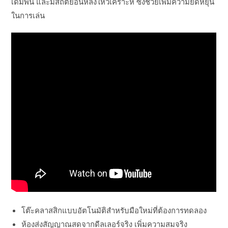
เดิมพัน และมีสถิติย้อนหลังให้วิเคราะห์ ซึ่งช่วยเพิ่มความยืดหยุ่น
ในการเล่น
โต๊ะคลาสสิกแบบอัตโนมัติสำหรับมือใหม่ที่ต้องการทดลอง
ห้องส่งสัญญาณสดจากดีลเลอร์จริง เพิ่มความสมจริง