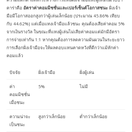
คาร่าคือ
อัตราค่าคอมมิชชั่นและเปอร์เซ็นต์โอกาสชนะ
ฝั่งเจ้า
มือมีโอกาสออกสูงกว่าผู้เล่นเล็กน้อย (ประมาณ 45.86% เทียบ
กับ 44.62%) แต่เมื่อแทงเจ้ามือแล้วชนะ คุณต้องเสียค่าคอม 5%
จากเงินรางวัล ในขณะที่แทงผู้เล่นไม่เสียค่าคอมแต่มักมีอัตรา
การจ่ายเท่ากัน 1:1 หากคุณต้องการลดความผันผวนในระยะยาว
การเลือกฝั่งเจ้ามือจะให้ผลตอบแทนคาดหวังที่ดีกว่าแม้หักค่า
คอมแล้ว
ปัจจัย
ฝั่งเจ้ามือ
ฝั่งผู้เล่น
ค่า
5%
ไม่มี
คอมมิชชั่น
เมื่อชนะ
ความน่าจะ
สูงกว่าเล็กน้อย
ต่ำกว่าเล็กน้อย
เป็นชนะ