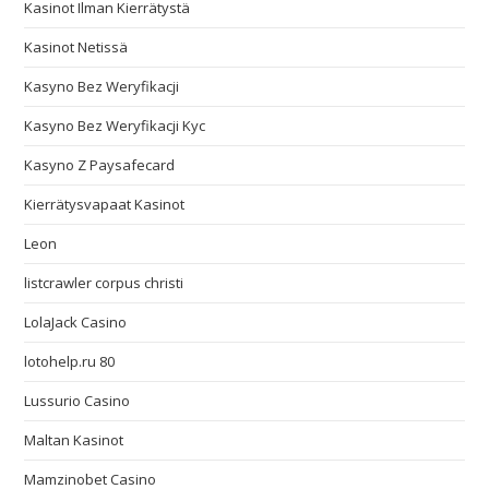
Kasinot Ilman Kierrätystä
Kasinot Netissä
Kasyno Bez Weryfikacji
Kasyno Bez Weryfikacji Kyc
Kasyno Z Paysafecard
Kierrätysvapaat Kasinot
Leon
listcrawler corpus christi
LolaJack Casino
lotohelp.ru 80
Lussurio Casino
Maltan Kasinot
Mamzinobet Casino