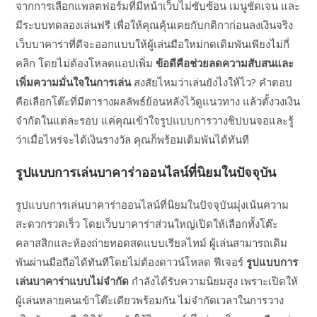
จากการเลือกแพลตฟอร์มที่มีหน้าเว็บไม่ซับซ้อน เมนูชัดเจน และ
มีระบบทดลองเล่นฟรี เพื่อให้คุณคุ้นเคยกับกติกาก่อนลงเงินจริง
เว็บบาคาร่าที่ดีจะออกแบบให้ผู้เล่นมือใหม่กดเดิมพันเพียงไม่กี่
คลิก โดยไม่ต้องโหลดแอปเพิ่ม
ข้อดีคือช่วยลดความสับสนและ
เพิ่มความมั่นใจในการเล่น
สงสัยไหมว่าเล่นยังไงให้ไว? คำตอบ
คือเลือกโต๊ะที่มีตารางผลลัพธ์ย้อนหลังไว้ดูแนวทาง แล้วตั้งวงเงิน
จำกัดในแต่ละรอบ แค่คุณเข้าใจรูปแบบการวางชิปบนจอและรู้
ว่าเมื่อไหร่จะได้เงินรางวัล คุณก็พร้อมเดิมพันได้ทันที
รูปแบบการเล่นบาคาร่าออนไลน์ที่นิยมในปัจจุบัน
รูปแบบการเล่นบาคาร่าออนไลน์ที่นิยมในปัจจุบันมุ่งเน้นความ
สะดวกรวดเร็ว โดยเว็บบาคาร่าส่วนใหญ่เปิดให้เลือกทั้งโต๊ะ
คลาสสิกและห้องถ่ายทอดสดแบบเรียลไทม์ ผู้เล่นสามารถเดิม
พันผ่านมือถือได้ทันทีโดยไม่ต้องดาวน์โหลด ฟีเจอร์
รูปแบบการ
เล่นบาคาร่าแบบไม่จำกัด
กำลังได้รับความนิยมสูง เพราะเปิดให้
ผู้เล่นหลายคนเข้าโต๊ะเดียวพร้อมกัน ไม่จำกัดเวลาในการวาง