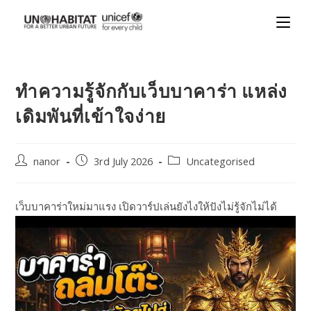
ทำความรู้จักกับเว็บบาคาร่า แหล่ง
เดิมพันที่เข้าใจง่าย
nanor
3rd July 2026
Uncategorised
เว็บบาคาร่าใหม่มาแรง เปิดวาร์ปเล่นยังไงให้ปังไม่รู้จักไม่ได้