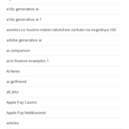
a16z generative ai
a16z generative ai 1
acomics.ru~kazino-riobet-rabotchee-zerkalo-na-segodnya 100
adobe generative ai
ai companion
ai in finance examples 1
AI News
ai-girlfriend
all_BAz
Apple Pay Casino
Apple Pay Nettikasinot
articles