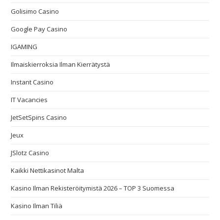
Golisimo Casino
Google Pay Casino
IGAMING
Ilmaiskierroksia Ilman Kierrätystä
Instant Casino
IT Vacancies
JetSetSpins Casino
Jeux
JSlotz Casino
Kaikki Nettikasinot Malta
Kasino Ilman Rekisteröitymistä 2026 – TOP 3 Suomessa
Kasino Ilman Tiliä