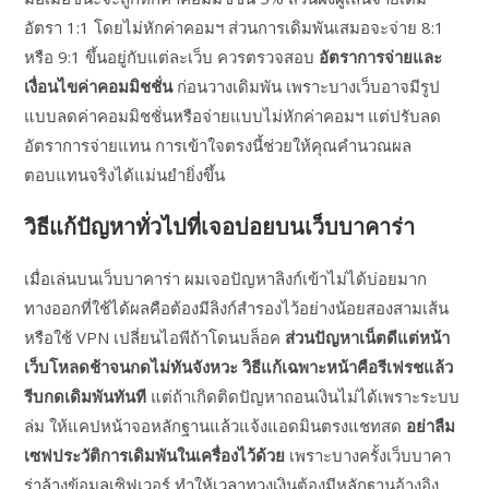
อัตรา 1:1 โดยไม่หักค่าคอมฯ ส่วนการเดิมพันเสมอจะจ่าย 8:1
หรือ 9:1 ขึ้นอยู่กับแต่ละเว็บ ควรตรวจสอบ
อัตราการจ่ายและ
เงื่อนไขค่าคอมมิชชั่น
ก่อนวางเดิมพัน เพราะบางเว็บอาจมีรูป
แบบลดค่าคอมมิชชั่นหรือจ่ายแบบไม่หักค่าคอมฯ แต่ปรับลด
อัตราการจ่ายแทน การเข้าใจตรงนี้ช่วยให้คุณคำนวณผล
ตอบแทนจริงได้แม่นยำยิ่งขึ้น
วิธีแก้ปัญหาทั่วไปที่เจอบ่อยบนเว็บบาคาร่า
เมื่อเล่นบนเว็บบาคาร่า ผมเจอปัญหาลิงก์เข้าไม่ได้บ่อยมาก
ทางออกที่ใช้ได้ผลคือต้องมีลิงก์สำรองไว้อย่างน้อยสองสามเส้น
หรือใช้ VPN เปลี่ยนไอพีถ้าโดนบล็อค
ส่วนปัญหาเน็ตดีแต่หน้า
เว็บโหลดช้าจนกดไม่ทันจังหวะ วิธีแก้เฉพาะหน้าคือรีเฟรชแล้ว
รีบกดเดิมพันทันที
แต่ถ้าเกิดติดปัญหาถอนเงินไม่ได้เพราะระบบ
ล่ม ให้แคปหน้าจอหลักฐานแล้วแจ้งแอดมินตรงแชทสด
อย่าลืม
เซฟประวัติการเดิมพันในเครื่องไว้ด้วย
เพราะบางครั้งเว็บบาคา
ร่าล้างข้อมูลเซิฟเวอร์ ทำให้เวลาทวงเงินต้องมีหลักฐานอ้างอิง