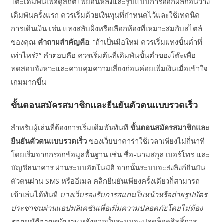
โต๊ะเดิมพันเพื่อดูสถิติไพ่ย้อนหลังและรูปแบบการออกผลก่อนวาง
เดิมพันครั้งแรก ควรเริ่มด้วยเงินทุนที่กำหนดไว้และใช้เทคนิค
การเดินเงิน เช่น แทงสลับฝั่งหรือเลือกห้องที่เหมาะสมกับสไตล์
ของคุณ
คำถามสำคัญคือ
: “ถ้าเป็นมือใหม่ ควรเริ่มแทงขั้นต่ำที่
เท่าไหร่?” คำตอบคือ ควรเริ่มต้นที่เดิมพันขั้นต่ำของโต๊ะเพื่อ
ทดสอบจังหวะและควบคุมความเสี่ยงก่อนค่อยเพิ่มเงินเมื่อเข้าใจ
เกมมากขึ้น
ขั้นตอนสมัครสมาชิกและยืนยันตัวตนแบบรวดเร็ว
สำหรับผู้เล่นที่ต้องการเริ่มเดิมพันทันที
ขั้นตอนสมัครสมาชิกและ
ยืนยันตัวตนแบบรวดเร็ว
ของเว็บบาคาร่าใช้เวลาเพียงไม่กี่นาที
โดยเริ่มจากกรอกข้อมูลพื้นฐาน เช่น ชื่อ-นามสกุล เบอร์โทร และ
บัญชีธนาคาร ผ่านระบบอัตโนมัติ จากนั้นระบบจะส่งลิงก์ยืนยัน
ตัวตนผ่าน SMS หรืออีเมล คลิกยืนยันเพียงครั้งเดียวก็สามารถ
เข้าเล่นได้ทันที
บางเว็บรองรับการสแกนใบหน้าหรือถ่ายรูปบัตร
ประชาชนผ่านแอปพลิเคชันเพื่อเพิ่มความปลอดภัยโดยไม่ต้อง
รออนุมัติจากพนักงาน
หลังจากนั้นระบบจะปลดล็อคสิทธิ์การ