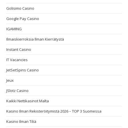
Golisimo Casino
Google Pay Casino
IGAMING
Ilmaiskierroksia Ilman Kierrätystä
Instant Casino
IT Vacancies
JetSetSpins Casino
Jeux
JSlotz Casino
Kaikki Nettikasinot Malta
Kasino Ilman Rekisteröitymistä 2026 – TOP 3 Suomessa
Kasino Ilman Tiliä