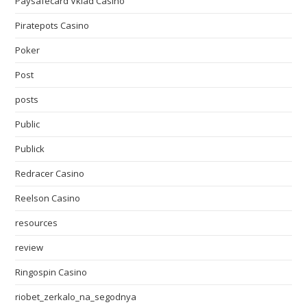
Paysafecard Vklad Casino
Piratepots Casino
Poker
Post
posts
Public
Publick
Redracer Casino
Reelson Casino
resources
review
Ringospin Casino
riobet_zerkalo_na_segodnya