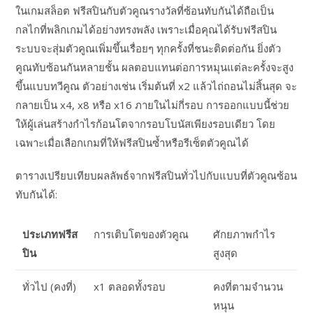
ในเกมสล็อต ฟรีสปินกับตัวคูณรางวัลที่ซ้อนทับกันได้ถือเป็น
กลไกที่พลิกเกมได้อย่างทรงพลัง เพราะเมื่อคุณได้รับฟรีสปิน
ระบบจะสุ่มตัวคูณเพิ่มขึ้นเรื่อยๆ ทุกครั้งที่ชนะติดต่อกัน ยิ่งตัว
คูณทับซ้อนกันหลายชั้น ผลตอบแทนต่อการหมุนแต่ละครั้งจะสูง
ขึ้นแบบทวีคูณ ตัวอย่างเช่น เริ่มต้นที่ x2 แล้วไถ่ถอนไม่สิ้นสุด จะ
กลายเป็น x4, x8 หรือ x16 ภายในไม่กี่รอบ การออกแบบนี้ช่วย
ให้ผู้เล่นสร้างกำไรก้อนโตจากรอบโบนัสเพียงรอบเดียว โดย
เฉพาะเมื่อเลือกเกมที่ให้ฟรีสปินซ้ำหรือรีเซ็ตตัวคูณได้
ตารางเปรียบเทียบผลลัพธ์จากฟรีสปินทั่วไปกับแบบที่ตัวคูณซ้อน
ทับกันได้:
ประเภทฟรีส
การเติบโตของตัวคูณ
ศักยภาพกำไร
ปิน
สูงสุด
ทั่วไป (คงที่)
x1 ตลอดทั้งรอบ
คงที่ตามจำนวน
หนุน