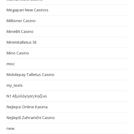
Megapari New Casinos
Millioner Casino
MineBit Casino
Minimitalletus 5E
Mino Casino
misc
Mobilepay Talletus Casino
my_texts
N1 Αξιολόγηση Καζίνο
Nejlepsi Online Kasina
Nejlepší Zahraniční Casino
new