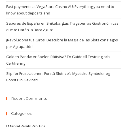
Fast payments at VegaStars Casino AU: Everything you need to
know about deposits and
Sabores de España en Shikaka: ¡Las Tragaperras Gastronómicas
que te Harán la Boca Agua!
¡Revoluciona tus Giros: Descubre la Magia de las Slots con Pagos
por Agrupación!
Golden Panda: Är Spelen Rättvisa? En Guide till Testning och
Certifiering
Slip for Frustrationen: Forstå Slotrize’s Mystiske Symboler og
Boost Din Gevinst!
Recent Comments
Categories
! Marvel Rivals Pro Tips