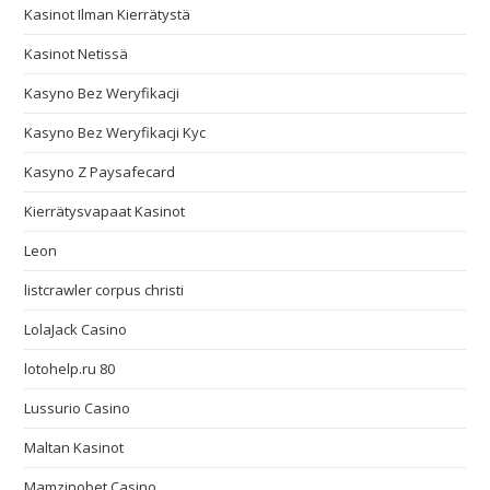
Kasinot Ilman Kierrätystä
Kasinot Netissä
Kasyno Bez Weryfikacji
Kasyno Bez Weryfikacji Kyc
Kasyno Z Paysafecard
Kierrätysvapaat Kasinot
Leon
listcrawler corpus christi
LolaJack Casino
lotohelp.ru 80
Lussurio Casino
Maltan Kasinot
Mamzinobet Casino