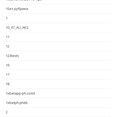
! Без рубрики
1
10_07_AU_AKS
11
12
123texts
16
17
18
1xbetapp-ph.com5
1xbetph.ph66
2