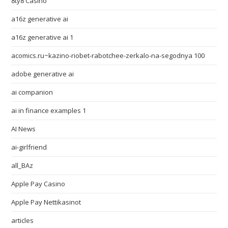
8ty8 Casino
a16z generative ai
a16z generative ai 1
acomics.ru~kazino-riobet-rabotchee-zerkalo-na-segodnya 100
adobe generative ai
ai companion
ai in finance examples 1
AI News
ai-girlfriend
all_BAz
Apple Pay Casino
Apple Pay Nettikasinot
articles